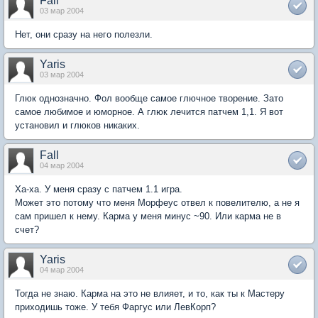
Fall
03 мар 2004
Нет, они сразу на него полезли.
Yaris
03 мар 2004
Глюк однозначно. Фол вообще самое глючное творение. Зато
самое любимое и юморное. А глюк лечится патчем 1,1. Я вот
установил и глюков никаких.
Fall
04 мар 2004
Ха-ха. У меня сразу с патчем 1.1 игра.
Может это потому что меня Морфеус отвел к повелителю, а не я
сам пришел к нему. Карма у меня минус ~90. Или карма не в
счет?
Yaris
04 мар 2004
Тогда не знаю. Карма на это не влияет, и то, как ты к Мастеру
приходишь тоже. У тебя Фаргус или ЛевКорп?