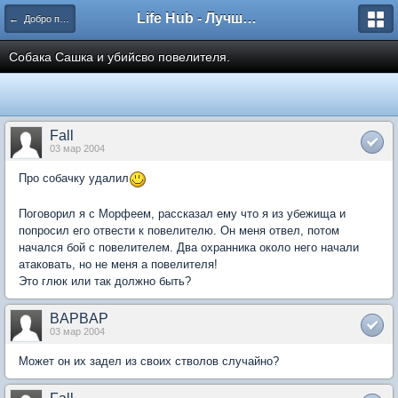
Life Hub - Лучшие компьютерные игры мира
← Добро пожаловать в Пустошь
Собака Сашка и убийсво повелителя.
Fall
03 мар 2004
Про собачку удалил
Поговорил я с Морфеем, рассказал ему что я из убежища и
попросил его отвести к повелителю. Он меня отвел, потом
начался бой с повелителем. Два охранника около него начали
атаковать, но не меня а повелителя!
Это глюк или так должно быть?
BAPBAP
03 мар 2004
Может он их задел из своих стволов случайно?