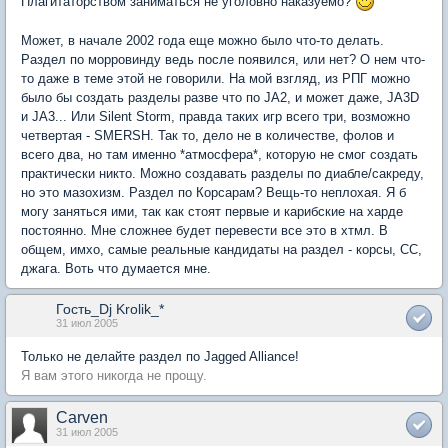
Плагитаторством заниматься не уголовно наказуемо?
Может, в начале 2002 года еще можно было что-то делать.
Раздел по морровинду ведь после появился, или нет? О нем что-
то даже в теме этой не говорили. На мой взгляд, из РПГ можно
было бы создать разделы разве что по JA2, и может даже, JA3D
и JA3... Или Silent Storm, правда таких игр всего три, возможно
четвертая - SMERSH. Так то, дело не в количестве, фолов и
всего два, но там именно *атмосфера*, которую не смог создать
практически никто. Можно создавать разделы по диабле/сакреду,
но это мазохизм. Раздел по Корсарам? Вещь-то неплохая. Я б
могу заняться ими, так как стоят первые и карибские на харде
постоянно. Мне сложнее будет перевести все это в хтмл. В
общем, имхо, самые реальные кандидаты на раздел - корсы, СС,
джага. Воть что думается мне.
Гость_Dj Krolik_*
31 июл 2005
Только не делайте раздел по Jagged Alliance!
Я вам этого никогда не прощу.
Carven
31 июл 2005