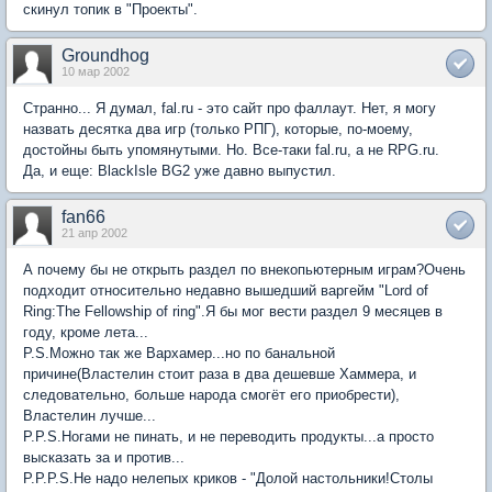
скинул топик в "Проекты".
Groundhog
10 мар 2002
Странно... Я думал, fal.ru - это сайт про фаллаут. Нет, я могу
назвать десятка два игр (только РПГ), которые, по-моему,
достойны быть упомянутыми. Но. Все-таки fal.ru, а не RPG.ru.
Да, и еще: BlackIsle BG2 уже давно выпустил.
fan66
21 апр 2002
А почему бы не открыть раздел по внекопьютерным играм?Очень
подходит относительно недавно вышедший варгейм "Lord of
Ring:The Fellowship of ring".Я бы мог вести раздел 9 месяцев в
году, кроме лета...
P.S.Можно так же Вархамер...но по банальной
причине(Властелин стоит раза в два дешевше Хаммера, и
следовательно, больше народа смогёт его приобрести),
Властелин лучше...
P.P.S.Ногами не пинать, и не переводить продукты...а просто
высказать за и против...
P.P.P.S.Не надо нелепых криков - "Долой настольники!Столы