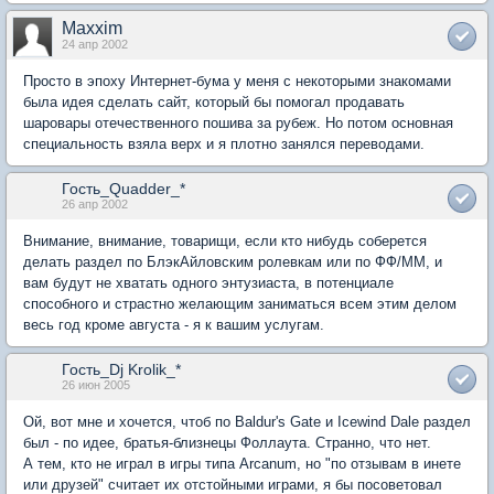
Maxxim
24 апр 2002
Просто в эпоху Интернет-бума у меня с некоторыми знакомами
была идея сделать сайт, который бы помогал продавать
шаровары отечественного пошива за рубеж. Но потом основная
специальность взяла верх и я плотно занялся переводами.
Гость_Quadder_*
26 апр 2002
Внимание, внимание, товарищи, если кто нибудь соберется
делать раздел по БлэкАйловским ролевкам или по ФФ/ММ, и
вам будут не хватать одного энтузиаста, в потенциале
способного и страстно желающим заниматься всем этим делом
весь год кроме августа - я к вашим услугам.
Гость_Dj Krolik_*
26 июн 2005
Ой, вот мне и хочется, чтоб по Baldur's Gate и Icewind Dale раздел
был - по идее, братья-близнецы Фоллаута. Странно, что нет.
А тем, кто не играл в игры типа Arcanum, но "по отзывам в инете
или друзей" считает их отстойными играми, я бы посоветовал