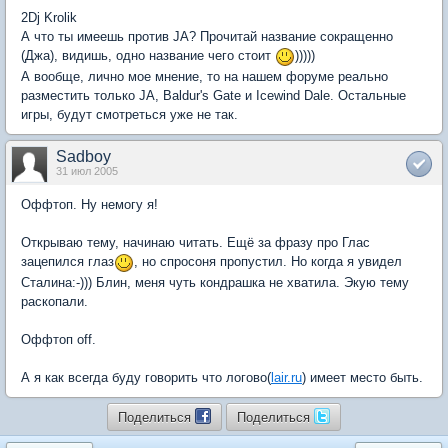
2Dj Krolik
А что ты имеешь против JA? Прочитай название сокращенно
(Джа), видишь, одно название чего стоит
)))))
А вообще, лично мое мнение, то на нашем форуме реально
разместить только JA, Baldur's Gate и Icewind Dale. Остальные
игры, будут смотреться уже не так.
Sadboy
31 июл 2005
Оффтоп. Ну немогу я!
Открываю тему, начинаю читать. Ещё за фразу про Глас
зацепился глаз
, но спросоня пропустил. Но когда я увидел
Сталина:-))) Блин, меня чуть кондрашка не хватила. Экую тему
раскопали.
Оффтоп off.
А я как всегда буду говорить что логово(
lair.ru
) имеет место быть.
Поделиться
Поделиться