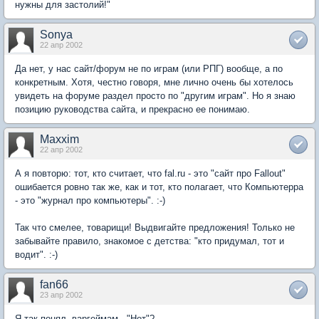
нужны для застолий!"
Sonya
22 апр 2002
Да нет, у нас сайт/форум не по играм (или РПГ) вообще, а по
конкретным. Хотя, честно говоря, мне лично очень бы хотелось
увидеть на форуме раздел просто по "другим играм". Но я знаю
позицию руководства сайта, и прекрасно ее понимаю.
Maxxim
22 апр 2002
А я повторю: тот, кто считает, что fal.ru - это "сайт про Fallout"
ошибается ровно так же, как и тот, кто полагает, что Компьютерра
- это "журнал про компьютеры". :-)
Так что смелее, товарищи! Выдвигайте предложения! Только не
забывайте правило, знакомое с детства: "кто придумал, тот и
водит". :-)
fan66
23 апр 2002
Я так понял, варгеймам - "Нет"?