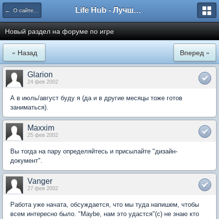
Life Hub - Лучшие компьютерные игры мира
← О сайте и форуме
Новый раздел на форуме по игре
« Назад
Вперед »
Glarion
24 фев 2002
А в июль/август буду я (да и в другие месяцы тоже готов
заниматься).
Maxxim
25 фев 2002
Вы тогда на пару определяйтесь и присылайте "дизайн-
документ".
Vanger
27 фев 2002
Работа уже начата, обсуждается, что мы туда напишем, чтобы
всем интересно было. "Maybe, нам это удастся"(с) не знаю кто