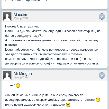
Maxxim
23 апр 2002
Пожалуй, все-таки нет.
Блин... Я думаю, может нам еще один игровой сайт открыть, на
более свободную тему?..
А то у меня в загашнике домен zip.ru уже, почитай, третий год
пылится.
Если наберется хотя бы четыре человека, твердо намеренных
это дело тащить хотя бы пару-тройку лет и готовых
самостоятельно что-то дизайнить, верстать и т.п. (причем
договориться о
едином
стиле) - я подумаю о покупке хостинга.
Mr Mingan
24 апр 2002
zip.ru?
Любопытное имя. Лично у меня оно сразу почему-то
ассоциировалось со старым добрым архиватором от pkware
...
или с неким архивом чего-то на дискете