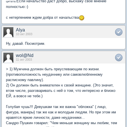
Если начальство даст добро, выскажу своё мнение
цитата:
полностью:-)
с нетерпением ждем добра от начальства
Alya
10 окт 2003
Ну, давай. Посмотрим.
wol@Nd
11 окт 2003
> 1) Мужчина должен быть преуспевающим по жизни.
(противоположность неудачнику или самовлюбленному
расписному павлину).
2) Он должен быть внимателен к своей женщине. (Это значит,
втом числе, разговаривать с ней о том, что интересно и близко
ЕЙ, а вовсе не тебе.)
Голубая чушь!!! Девушкам так же важна "обложка" ( лицо,
фигура, манеры) так же как и молодым людям. Но при этом им
нравятся яркие личности, даже неудачники...
Сандро Пушкин говарил: "Чем меньше женщину мы любим, тем