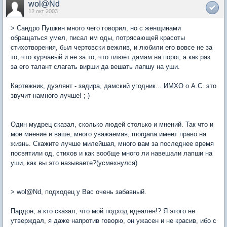
wol@Nd
12 окт 2003
> Сандро Пушкин много чего говорил, но с женщинами
обращаться умел, писал им оды, потрясающей красоты
стихотворения, был чертовски вежлив, и любили его вовсе не за
то, что курчавый и не за то, что плюет дамам на порог, а как раз
за его талант слагать вирши да вешать лапшу на уши.
Картежник, дуэлянт - задира, дамский угодник... ИМХО о А.С. это
звучит намного лучше! ;-)
Один мудрец сказал, сколько людей столько и мнений. Так что и
мое мнение и ваше, много уважаемая, morgana имеет право на
жизнь. Скажите лучше милейшая, много вам за последнее время
посвятили од, стихов и как вообще много ли навешали лапши на
уши, как вы это называете?(усмехнулся)
> wol@Nd, подходец у Вас очень забавный.
Пардон, а кто сказал, что мой подход идеален!? Я этого не
утверждал, я даже напротив говорю, он ужасен и не красив, ибо с