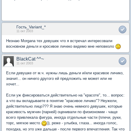
Гость_Variant_*
11 окт 2003
Незнаю Morgana тех девушек что я встречал интересовали
восновном деньги и кросивое личеко видемо мне неповезло
BlackCat ^^~
11 окт 2003
Если девушке от м.ч. нужны лишь деньги и/или красивое личико,
значит... он ничего другого ей предложить не может или не
хочет...
Если уж фиксироваться действительно на "красоте", то... вопрос:
а что вы вкладываете в понятие "красивое личико"? Неужели,
действительно лицо??? Я знаю очень немного девушек, которые
красивость мужчин (парней) оценивали по физиономии - чаще
всего привлекала фигура, иногда отдельные части (плечи, руки,
торс, мягкое место
)), реже - улыбка, глаза... иногда голос,
походка, но это уже дальше - после первого впечатления. Так что