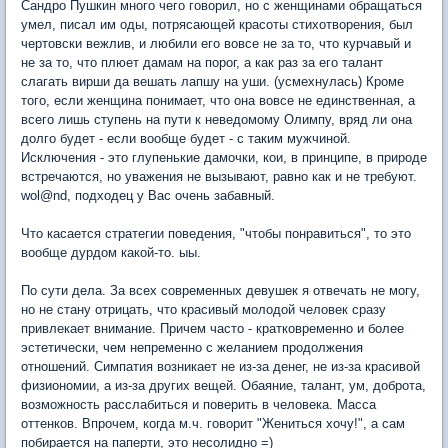
Сандро Пушкин много чего говорил, но с женщинами обращаться
умел, писал им оды, потрясающей красоты стихотворения, был
чертовски вежлив, и любили его вовсе не за то, что курчавый и
не за то, что плюет дамам на порог, а как раз за его талант
слагать вирши да вешать лапшу на уши. (усмехнулась) Кроме
того, если женщина понимает, что она вовсе не единственная, а
всего лишь ступень на пути к неведомому Олимпу, вряд ли она
долго будет - если вообще будет - с таким мужчиной.
Исключения - это глупенькие дамочки, кои, в принципе, в природе
встречаются, но уважения не вызывают, равно как и не требуют.
wol@nd, подходец у Вас очень забавный.
Что касается стратегии поведения, "чтобы понравиться", то это
вообще дурдом какой-то. ыы.
По сути дела. За всех современных девушек я отвечать не могу,
но не стану отрицать, что красивый молодой человек сразу
привлекает внимание. Причем часто - кратковременно и более
эстетически, чем непременно с желанием продолжения
отношений. Симпатия возникает не из-за денег, не из-за красивой
физиономии, а из-за других вещей. Обаяние, талант, ум, доброта,
возможность расслабиться и поверить в человека. Масса
оттенков. Впрочем, когда м.ч. говорит "Жениться хочу!", а сам
побирается на паперти, это несолидно =)