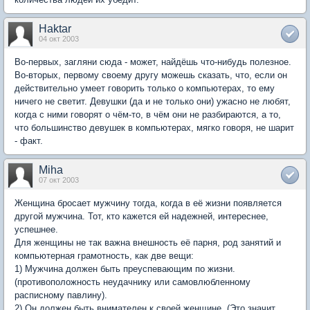
Haktar
04 окт 2003
Во-первых, загляни сюда - может, найдёшь что-нибудь полезное.
Во-вторых, первому своему другу можешь сказать, что, если он
действительно умеет говорить только о компьютерах, то ему
ничего не светит. Девушки (да и не только они) ужасно не любят,
когда с ними говорят о чём-то, в чём они не разбираются, а то,
что большинство девушек в компьютерах, мягко говоря, не шарит
- факт.
Miha
07 окт 2003
Женщина бросает мужчину тогда, когда в её жизни появляется
другой мужчина. Тот, кто кажется ей надежней, интереснее,
успешнее.
Для женщины не так важна внешность её парня, род занятий и
компьютерная грамотность, как две вещи:
1) Мужчина должен быть преуспевающим по жизни.
(противоположность неудачнику или самовлюбленному
расписному павлину).
2) Он должен быть внимателен к своей женщине. (Это значит,