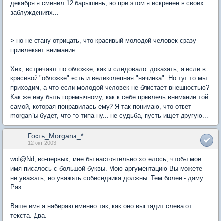
декабря я сменил 12 барышень, но при этом я искренен в своих
заблуждениях...
> но не стану отрицать, что красивый молодой человек сразу
привлекает внимание.
Хех, встречают по обложке, как и следовало, доказать, а если в
красивой "обложке" есть и великолепная "начинка". Но тут то мы
приходим, а что если молодой человек не блистает внешностью?
Как же ему быть горемычному, как к себе привлечь внимание той
самой, которая понравилась ему? Я так понимаю, что ответ
morgan`ы будет, что-то типа ну... не судьба, пусть ищет другую...
Гость_Morgana_*
12 окт 2003
wol@Nd, во-первых, мне бы настоятельно хотелось, чтобы мое
имя писалось с большой буквы. Мою аргументацию Вы можете
не уважать, но уважать собеседника должны. Тем более - даму.
Раз.
Ваше имя я набираю именно так, как оно выглядит слева от
текста. Два.