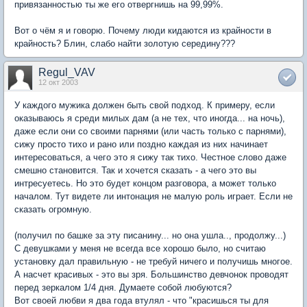
привязанностью ты же его отвергнишь на 99,99%.
Вот о чём я и говорю. Почему люди кидаются из крайности в
крайность? Блин, слабо найти золотую середину???
Regul_VAV
12 окт 2003
У каждого мужика должен быть свой подход. К примеру, если
оказываюсь я среди милых дам (а не тех, что иногда... на ночь),
даже если они со своими парнями (или часть только с парнями),
сижу просто тихо и рано или поздно каждая из них начинает
интересоваться, а чего это я сижу так тихо. Честное слово даже
смешно становится. Так и хочется сказать - а чего это вы
интресуетесь. Но это будет концом разговора, а может только
началом. Тут видете ли интонация не малую роль играет. Если не
сказать огромную.
(получил по башке за эту писанину... но она ушла.., продолжу...)
С девушками у меня не всегда все хорошо было, но считаю
установку дал правильную - не требуй ничего и получишь многое.
А насчет красивых - это вы зря. Большинство девчонок проводят
перед зеркалом 1/4 дня. Думаете собой любуются?
Вот своей любви я два года втулял - что "красишься ты для