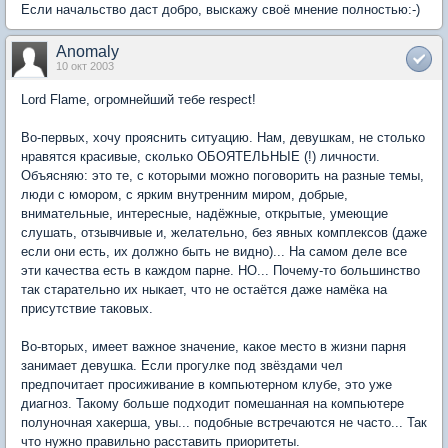
Если начальство даст добро, выскажу своё мнение полностью:-)
Anomaly
10 окт 2003
Lord Flame, огромнейший тебе respect!
Во-первых, хочу прояснить ситуацию. Нам, девушкам, не столько
нравятся красивые, сколько ОБОЯТЕЛЬНЫЕ (!) личности.
Объясняю: это те, с которыми можно поговорить на разные темы,
люди с юмором, с ярким внутренним миром, добрые,
внимательные, интересные, надёжные, открытые, умеющие
слушать, отзывчивые и, желательно, без явных комплексов (даже
если они есть, их должно быть не видно)... На самом деле все
эти качества есть в каждом парне. НО... Почему-то большинство
так старательно их ныкает, что не остаётся даже намёка на
присутствие таковых.
Во-вторых, имеет важное значение, какое место в жизни парня
занимает девушка. Если прогулке под звёздами чел
предпочитает просиживание в компьютерном клубе, это уже
диагноз. Такому больше подходит помешанная на компьютере
полуночная хакерша, увы... подобные встречаются не часто... Так
что нужно правильно расставить приоритеты.