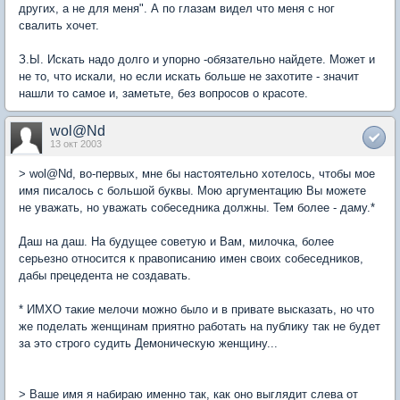
других, а не для меня". А по глазам видел что меня с ног
свалить хочет.
З.Ы. Искать надо долго и упорно -обязательно найдете. Может и
не то, что искали, но если искать больше не захотите - значит
нашли то самое и, заметьте, без вопросов о красоте.
wol@Nd
13 окт 2003
> wol@Nd, во-первых, мне бы настоятельно хотелось, чтобы мое
имя писалось с большой буквы. Мою аргументацию Вы можете
не уважать, но уважать собеседника должны. Тем более - даму.*
Даш на даш. На будущее советую и Вам, милочка, более
серьезно относится к правописанию имен своих собеседников,
дабы прецедента не создавать.
* ИМХО такие мелочи можно было и в привате высказать, но что
же поделать женщинам приятно работать на публику так не будет
за это строго судить Демоническую женщину...
> Ваше имя я набираю именно так, как оно выглядит слева от