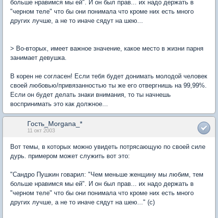
больше нравимся мы ей". И он был прав... их надо держать в
"черном теле" что бы они понимала что кроме них есть много
других лучше, а не то иначе сядут на шею...
> Во-вторых, имеет важное значение, какое место в жизни парня
занимает девушка.
В корен не согласен! Если тебя будет донимать молодой человек
своей любовью/привязанностью ты же его отвергнишь на 99,99%.
Если он будет делать знаки внимания, то ты начнешь
воспринимать это как должное...
Гость_Morgana_*
11 окт 2003
Вот темы, в которых можно увидеть потрясающую по своей силе
дурь. примером может служить вот это:
"Сандро Пушкин говарил: "Чем меньше женщину мы любим, тем
больше нравимся мы ей". И он был прав... их надо держать в
"черном теле" что бы они понимала что кроме них есть много
других лучше, а не то иначе сядут на шею..." (с)