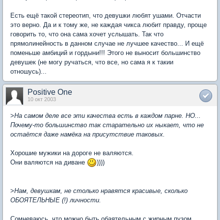
Есть ещё такой стереотип, что девушки любят ушами. Отчасти
это верно. Да и к тому же, не каждая чикса любит правду, проще
говорить то, что она сама хочет услышать. Так что
прямолинейность в данном случае не лучшее качество... И ещё
поменьше амбиций и гордыни!!! Этого не выносит большинство
девушек (не могу ручаться, что все, но сама я к такии
отношусь)...
Positive One
10 окт 2003
>
На самом деле все эти качества есть в каждом парне. НО...
Почему-то большинство так старательно их ныкает, что не
остаётся даже намёка на присутствие таковых.
Хорошие мужики на дороге не валяются.
Они валяются на диване
))))
>
Нам, девушкам, не столько нравятся красивые, сколько
ОБОЯТЕЛЬНЫЕ (!) личности.
Сомневаюсь, что можно быть обаятельным с жирным пузом,