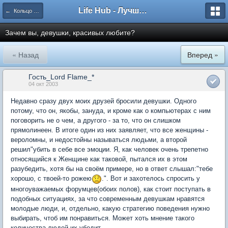
Life Hub - Лучшие компьютерные игры мира
← Кольцо Времени
Зачем вы, девушки, красивых любите?
« Назад
Вперед »
Гость_Lord Flame_*
04 окт 2003
Недавно сразу двух моих друзей бросили девушки. Одного
потому, что он, якобы, зануда, и кроме как о компьютерах с ним
поговорить не о чем, а другого - за то, что он слишком
прямолинеен. В итоге один из них заявляет, что все женщины -
вероломны, и недостойны называться людьми, а второй
решил"убить в себе все эмоции. Я, как человек очень трепетно
относящийся к Женщине как таковой, пытался их в этом
разубедить, хотя бы на своём примере, но в ответ слышал:"тебе
хорошо, с твоей-то рожею
.". Вот и захотелось спросить у
многоуважаемых форумцев(обоих полов), как стоит поступать в
подобных ситуациях, за что современным девушкам нравятся
молодые люди, и, отдельно, какую стратегию поведения нужно
выбирать, чтоб им понравиться. Может хоть мнение такого
количества людей их убедит.