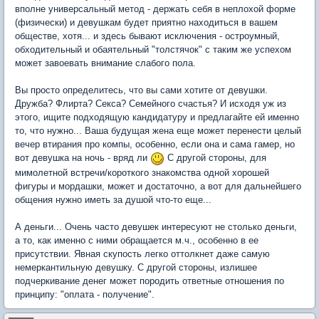
вполне универсальный метод - держать себя в неплохой форме
(физически) и девушкам будет приятно находиться в вашем
обществе, хотя... и здесь бывают исключения - остроумный,
обходительный и обаятельный "толстячок" с таким же успехом
может завоевать внимание слабого пола.
Вы просто определитесь, что вы сами хотите от девушки.
Дружба? Флирта? Секса? Семейного счастья? И исходя уж из
этого, ищите подходящую кандидатуру и предлагайте ей именно
то, что нужно... Ваша будущая жена еще может перенести целый
вечер втирания про компы, особенно, если она и сама гамер, но
вот девушка на ночь - вряд ли
С другой стороны, для
мимолетной встречи/короткого знакомства одной хорошей
фигуры и мордашки, может и достаточно, а вот для дальнейшего
общения нужно иметь за душой что-то еще...
А деньги... Очень часто девушек интересуют не столько деньги,
а то, как именно с ними обращается м.ч., особенно в ее
присутствии. Явная скупость легко оттолкнет даже самую
немеркантильную девушку. С другой стороны, излишее
подчеркивание денег может породить ответные отношения по
принципу: "оплата - получение".