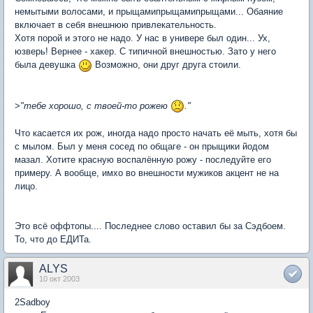
немытыми волосами, и прыщамипрыщамипрыщами... Обаяние
включает в себя внешнюю привлекательность.
Хотя порой и этого не надо. У нас в универе был один... Ух,
юзверь! Вернее - хакер. С типичной внешностью. Зато у него
была девушка
Возможно, они друг друга стоили.
>
"тебе хорошо, с твоей-то рожею
."
Что касается их рож, иногда надо просто начать её мыть, хотя бы
с мылом. Был у меня сосед по общаге - он прыщики йодом
мазал. Хотите красную воспалённую рожу - последуйте его
примеру. А вообще, имхо во внешности мужиков акцент не на
лицо.
Это всё оффтопы.... Последнее слово оставил бы за Сэдбоем.
То, что до ЕДИТа.
ALYS
10 окт 2003
2Sadboy