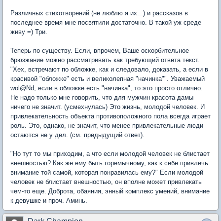
Различных стихотворений (не люблю я их...) и рассказов в
последнее время мне посвятили достаточно. В такой уж среде
живу =) Три.
Теперь по существу. Если, впрочем, Ваше оскорбительное
брюзжание можно рассматривать как требующий ответа текст.
"Хех, встречают по обложке, как и следовало, доказать, а если в
красивой "обложке" есть и великолепная "начинка"". Уважаемый
wol@Nd, если в обложке есть "начинка", то это просто отлично.
Не надо только мне говорить, что для мужчин красота дамы
ничего не значит. (усмехнулась) Это жизнь, молодой человек. И
привлекательность объекта противоположного пола всегда играет
роль. Это, однако, не значит, что менее привлекательные люди
остаются не у дел. (см. предыдущий ответ).
"Но тут то мы приходим, а что если молодой человек не блистает
внешностью? Как же ему быть горемычному, как к себе привлечь
внимание той самой, которая понравилась ему?" Если молодой
человек не блистает внешностью, он вполне может привлекать
чем-то еще. Доброта, обаяния, энный комплекс умений, внимание
к девушке и проч. Аминь.