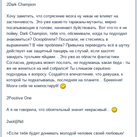
2Dark Champion
Хочу заметить, что сотрясение мозга ну никак не влияет на
застенчивость. Это уже какие-то тараканы-мутанты, мирно
посапывающие в голове, начинают буйствовать. Вот что-то я не
пойму, Dark Champion, тебя что, обсмеивали, когда ты подходил
знакомиться? Оскорбляли? Посылали, не стесняясь в
выражениях? В чём проблема? Привычка переводить всё в шутку
действует как защитный панцирь на случай, если захотят
закидать тухлыми яйцами... Это уже из области фантастики.
Согласна, девушка может послать, но подумаешь какая беда - ты
же не жениться на ней собрался! Ты слишком серьёзно
подходишь к вопросу. Создаётся впечатление, что девушка, к
которой ты подкатываешь, последняя на планете... Брееехня!
Мозги себе не компостируй!
2Positive One
А я не говорила, что обоятельный значит некрасивый...
2wol@Nd
>Если тебя будет донимать молодой человек своей любовью/