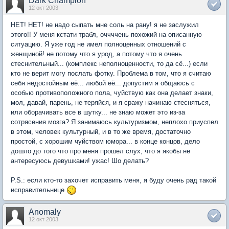
Dark Champion
12 окт 2003
НЕТ! НЕТ! не надо сыпать мне соль на рану! я не заслужил
этого!! У меня кстати трабл, оччччень похожий на описанную
ситуацию. Я уже год не имел полноценных отношений с
женщиной! не потому что я урод, а потому что я очень
стеснительный... (комплекс неполноценности, то да сё...) если
кто не верит могу послать фотку. Проблема в том, что я считаю
себя недостойным её... любой её... допустим я общаюсь с
особью противоположного пола, чуйствую как она делает знаки,
мол, давай, парень, не теряйся, и я сражу начинаю стесняться,
или оборачивать все в шутку... не знаю может это из-за
сотрясения мозга? Я занимаюсь культуризмом, неплохо приуспел
в этом, человек культурный, и в то же время, достаточно
простой, с хорошим чуйством юмора... в конце концов, дело
дошло до того что про меня прошел слух, что я якобы не
антересуюсь девушками! ужас! Шо делать?
P.S.: если кто-то захочет исправить меня, я буду очень рад такой
исправительнице
Anomaly
12 окт 2003