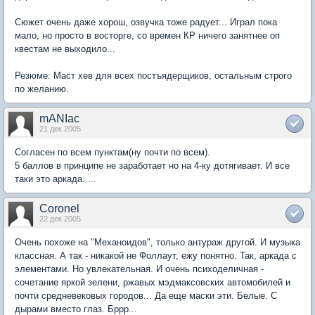
Сюжет очень даже хорош, озвучка тоже радует... Играл пока
мало, но просто в восторге, со времен КР ничего занятнее оп
квестам не выходило...
Резюме: Маст хев для всех постъядерщиков, остальным строго
по желанию.
mANIac
21 дек 2005
Согласен по всем пунктам(ну почти по всем).
5 баллов в принципе не заработает но на 4-ку дотягивает. И все
таки это аркада.....
Coronel
22 дек 2005
Очень похоже на "Механоидов", только антураж другой. И музыка
классная. А так - никакой не Фоллаут, ежу понятно. Так, аркада с
элементами. Но увлекательная. И очень психоделичная -
сочетание яркой зелени, ржавых мэдмаксовских автомобилей и
почти средневековых городов... Да еще маски эти. Белые. С
дырами вместо глаз. Бррр...