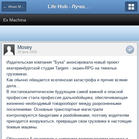
Life Hub - Лучшие компьютерные игры мира
← Иные Миры
Ex Machina
Mosey
28 фев 2005
Издательская компания "Бука" анонсировала новый проект
екатеринбургской студии Targem - экшен-RPG на тяжелых
грузовиках.
Как обычно обещается вселенская катастрофа и прочие всякие
дела...
В постапокалиптическом будующем самой важной и опасной
профессие стала профессия дальнобойщика, обеспечивающая
жизненно необходимый товарооборот между разрозненными
поселениями. Основные транспортные магистрали
контролируются бандитами и разбойниками, поэтому водителям
приходится вооружаться, превращая свои грузовики в настоящие
боевые машины.
Обещаются 5 грузовиков с широкими возможностями тюнинга и