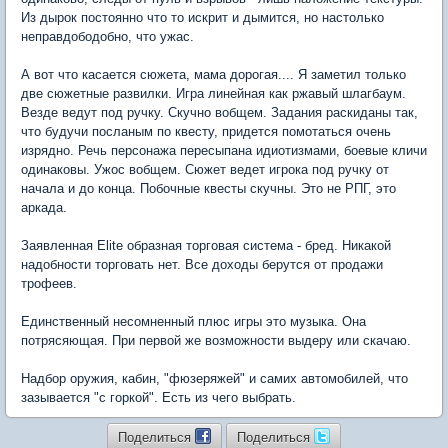
Из дырок постоянно что то искрит и дымится, но настолько
неправдободобно, что ужас.
А вот что каcается сюжета, мама дорогая.... Я заметил только
две сюжетные развилки. Игра линейная как ржавый шлагбаум.
Везде ведут под ручку. Скучно вобщем. Задания раскиданы так,
что будучи посланым по квесту, придется помотаться очень
изрядно. Речь персонажа пересыпана идиотизмами, боевые кличи
одинаковы. Ужос вобщем. Сюжет ведет игрока под ручку от
начала и до конца. Побочные квесты скучны. Это не РПГ, это
аркада.
Заявленная Elite образная торговая система - бред. Никакой
надобности торговать нет. Все доходы берутся от продажи
трофеев.
Единственный несомненный плюс игры это музыка. Она
потрясяющая. При первой же возможности выдеру или скачаю.
Надбор оружия, кабин, "фюзеряжей" и самих автомобилей, что
зазывается "с горкой". Есть из чего выбрать.
Поделиться
Поделиться