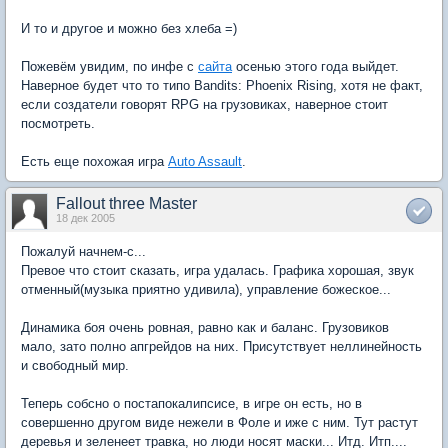
И то и другое и можно без хлеба =)
Пожевём увидим, по инфе с
сайта
осенью этого года выйдет.
Наверное будет что то типо Bandits: Phoenix Rising, хотя не факт,
если создатели говорят RPG на грузовиках, наверное стоит
посмотреть.
Есть еще похожая игра
Auto Assault
.
Fallout three Master
18 дек 2005
Пожалуй начнем-с...
Превое что стоит сказать, игра удалась. Графика хорошая, звук
отменный(музыка приятно удивила), управление божеское...
Динамика боя очень ровная, равно как и баланс. Грузовиков
мало, зато полно апгрейдов на них. Присутствует неллинейность
и свободный мир.
Теперь собсно о постапокалипсисе, в игре он есть, но в
совершенно другом виде нежели в Фоле и иже с ним. Тут растут
деревья и зеленеет травка, но люди носят маски... Итд. Итп....