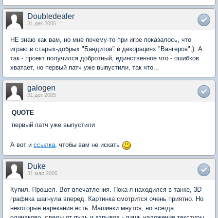
Doubledealer
31 дек 2005
НЕ знаю как вам, но мне почему-то при игре показалось, что
играю в старых-добрых "Бандитов" в декорациях "Вангеров";). А
так - проект получился добротный, единственное что - ошибков
хватает, но первый патч уже выпустили, так что...
galogen
31 дек 2005
QUOTE
первый патч уже выпустили
А вот и
ссылка
, чтобы вам не искать
Duke
31 мар 2006
Купил. Прошел. Вот впечатления. Пока я находился в танке, 3D
графика шагнула вперед. Картинка смотрится очень приятно. Но
некоторые нарекания есть. Машинки мнутся, но всегда
одинаково, следы от пуль и взрывов - лишь наложение текстуры.