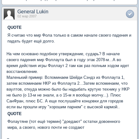
General Lukin
02 мар 2007
QUOTE
Я считаю что мир Фола только в самом начале своего падения и
падать будет ещё долго.
На чем основано подобное утверждение, сударь? В начале
своего падения мир Фоллаута был в году этак 2078-м...А во
время действия игры Фоллаут 2 там как раз полным ходом идет
восстановление.
Маленький пример: Вспоминаем Шейди Сэндз из Фоллаута 1,
затем вспоминаем НКР из Фоллаута 2...Затем вспоминаем, что
ваултов, откуда можно было бы надыбать крутую технику у НКР
не было (о 13-м не знали, а о 15-м я вообще молчу...). Плюс
СанФран, плюс БС. А еще послушайте концовки для городов
если вы прошли игру "хорошим парнем" с высокой кармой..
QUOTE
Фолаутяне (тот ещё термин) "доедают" остатки довоенного
мира, а своего, нового почти не создают