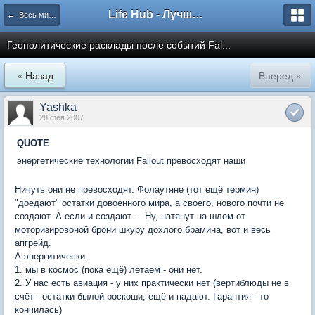
Life Hub - Лучшие компьютерные игры мира
← Весь мир Fallout
Геополитические расклады после событий Fal...
« Назад
Вперед »
Yashka
28 фев 2007
QUOTE
энергетические технологии Fallout превосходят наши
Ничуть они не превосходят. Фолаутяне (тот ещё термин)
"доедают" остатки довоенного мира, а своего, нового почти не
создают. А если и создают.... Ну, натянут на шлем от
моторизировоной брони шкуру дохлого брамина, вот и весь
апгрейд.
А энергитически.
1. мы в космос (пока ещё) летаем - они нет.
2. У нас есть авиация - у них практически нет (вертиблюды не в
счёт - остатки былой роскоши, ещё и падают. Гарантия - то
кончилась)