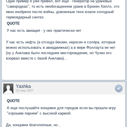
Один пример я уже привел, вот еще - генератор на урановых
"самородках", то есть необогащенном уране в Брокен Хиллз, это
явно изобрели после войны, довоенные техи юзали холодный
термоядерный синтез.
QUOTE
У нас есть авиация - у них практически нет
У нас есть нефть (а отсюда бензин, керосин и соляра, которые
можно использовать в авиадвижках) а в мире Фоллаута ее нет
(ну у Анклава было последнее месторождение, но Чузен его
взорвал вместе с базой Анклава)...
Yashka
02 мар 2007
QUOTE
А еще послушайте концовки для городов если вы прошли игру
"хорошим парнем" с высокой кармой..
Да, концовки благолепные, но...