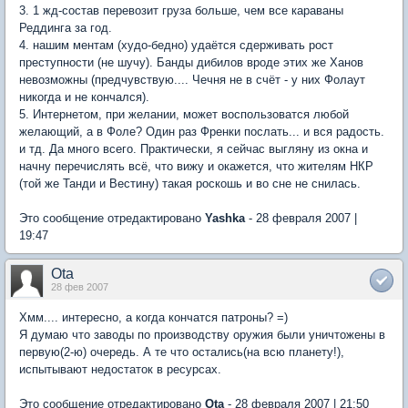
3. 1 жд-состав перевозит груза больше, чем все караваны
Реддинга за год.
4. нашим ментам (худо-бедно) удаётся сдерживать рост
преступности (не шучу). Банды дибилов вроде этих же Ханов
невозможны (предчувствую.... Чечня не в счёт - у них Фолаут
никогда и не кончался).
5. Интернетом, при желании, может воспользоватся любой
желающий, а в Фоле? Один раз Френки послать... и вся радость.
и тд. Да много всего. Практически, я сейчас выгляну из окна и
начну перечислять всё, что вижу и окажется, что жителям НКР
(той же Танди и Вестину) такая роскошь и во сне не снилась.
Это сообщение отредактировано
Yashka
- 28 февраля 2007 |
19:47
Ota
28 фев 2007
Хмм.... интересно, а когда кончатся патроны? =)
Я думаю что заводы по производству оружия были уничтожены в
первую(2-ю) очередь. А те что остались(на всю планету!),
испытывают недостаток в ресурсах.
Это сообщение отредактировано
Ota
- 28 февраля 2007 | 21:50