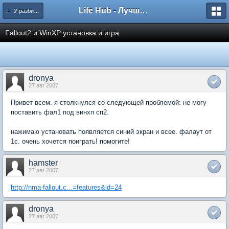
Life Hub - Лучшие компьютерные игры мира
← У разбитого Хайвеймена
Fallout2 и WinXP установка и игра
dronya
27 авг 2007
Привет всем. я столкнулся со следующей проблемой: не могу
поставить фал1 под винхп сп2.
нажимаю установать появляется синий экран и всее. фалаут от
1с. очень хочется поиграть! помогите!
hamster
27 авг 2007
http://nma-fallout.c...=features&id=24
dronya
27 авг 2007