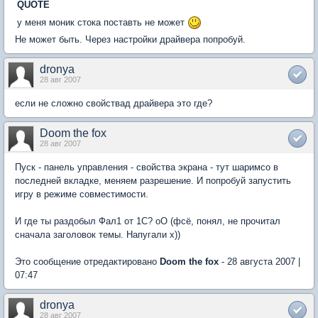
QUOTE
у меня моник стока поставть не может
Не может быть. Через настройки драйвера попробуй.
dronya
28 авг 2007
если не сложно свойствад драйвера это где?
Doom the fox
28 авг 2007
Пуск - панель управления - свойства экрана - тут шаримсо в
последней вкладке, меняем разрешение. И попробуй запустить
игру в режиме совместимости.
И где ты раздобыл Фал1 от 1С? оО (фсё, понял, не прочитал
сначала заголовок темы. Напугали х))
Это сообщение отредактировано
Doom the fox
- 28 августа 2007 |
07:47
dronya
28 авг 2007