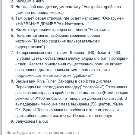
Заходим в него
На главной вкладке видим рамочку "Настройки драйвера"
(нижняя половина окошка)
Там будет серая строчка, где будет написано: "Обнаружен
<НАЗВАНИЕ ДРАЙВЕРА> Настроить..."
Жмем треугольничек рядом со словом "Настроить"
Появляется меню, выбираем крайнюю справа
картинку("Мастер создания пользовательских
видеорежимов")
В открывшемся окне ставим: Ширина - 640, Высота - 480,
Глубина цвета - оставляем галочку рядом с 8 бит. Пропорции
- свои. Частота обновления существенной роли не играет,
она главное должна вписываться в рамки того, что
поддерживает монитор. Жмем "Добавить"
Закрываем Riva Tuner. Заходим в свойства дисплея.
Переходим на последнюю вкладку("Настройки") Оттягиваем
разрешение экрана в крайнее левое положение(Если раньше
режима 640*480 не было, то теперь он должен появиться). В
выпадающей менюшке слева выбираем 256 цветов. Жмем
ОК. Вуаля! Теперь значки на рабочем столе огромные и
цвета обоев сильно искажены. Но нас это не волнует.
Запускаем Fallout
Не забудь отписаться, помогло или нет