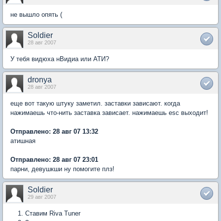
не вышло опять (
Soldier
28 авг 2007
У тебя видюха нВидиа или АТИ?
dronya
28 авг 2007
еще вот такую штуку заметил. заставки зависают. когда
нажимаешь что-нить заставка зависает. нажимаешь esc выходит!
Отправлено: 28 авг 07 13:32
атишная
Отправлено: 28 авг 07 23:01
парни, девушкши ну помогите плз!
Soldier
29 авг 2007
Ставим Riva Tuner