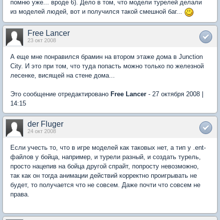
помню уже... вроде 6). Дело в том, что модели турелей делали
из моделей людей, вот и получился такой смешной баг...
Free Lancer
23 окт 2008
А еще мне понравился брамин на втором этаже дома в Junction
City. И это при том, что туда попасть можно только по железной
лесенке, висящей на стене дома...
Это сообщение отредактировано
Free Lancer
- 27 октября 2008 |
14:15
der Fluger
24 окт 2008
Если учесть то, что в игре моделей как таковых нет, а тип у .ent-
файлов у бойца, например, и турели разный, и создать турель,
просто нацепив на бойца другой спрайт, попросту невозможно,
так как он тогда анимации действий корректно проигрывать не
будет, то получается что не совсем. Даже почти что совсем не
права.