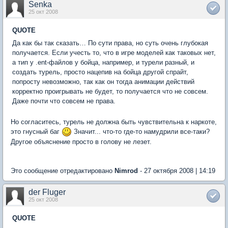
Senka
25 окт 2008
QUOTE
Да как бы так сказать… По сути права, но суть очень глубокая
получается. Если учесть то, что в игре моделей как таковых нет,
а тип у .ent-файлов у бойца, например, и турели разный, и
создать турель, просто нацепив на бойца другой спрайт,
попросту невозможно, так как он тогда анимации действий
корректно проигрывать не будет, то получается что не совсем.
Даже почти что совсем не права.
Но согласитесь, турель не должна быть чувствительна к наркоте,
это гнусный баг
Значит... что-то где-то намудрили все-таки?
Другое объяснение просто в голову не лезет.
Это сообщение отредактировано
Nimrod
- 27 октября 2008 | 14:19
der Fluger
25 окт 2008
QUOTE