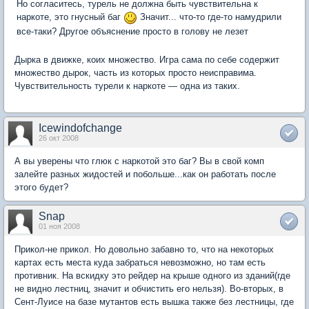
Но согласитесь, турель не должна быть чувствительна к
наркоте, это гнусный баг
Значит... что-то где-то намудрили
все-таки? Другое объяснение просто в голову не лезет
Дырка в движке, коих множество. Игра сама по себе содержит
множество дырок, часть из которых просто неисправима.
Чувствительность турели к наркоте — одна из таких.
Icewindofchange
26 окт 2008
А вы уверены что глюк с наркотой это баг? Вы в свой комп
залейте разных жидостей и побольше...как он работать после
этого будет?
Snap
01 ноя 2008
Прикол-не прикол. Но довольно забавно то, что на некоторых
картах есть места куда забраться невозможно, но там есть
противник. На вскидку это рейдер на крыше одного из зданий(где
не видно лестниц, значит и обчистить его нельзя). Во-вторых, в
Сент-Луисе на базе мутантов есть вышка также без лестницы, где