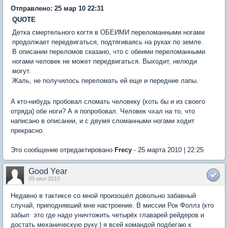
Отправлено: 25 мар 10 22:31
QUOTE
Детка смертельного когтя в ОБЕИМИ переломанными ногами
продолжает передвигаться, подтягиваясь на руках по земле.
В описании переломов сказано, что с обеими переломанными
ногами человек не может передвигаться. Выходит, нелюди 
могут.
Жаль, не получилось переломать ей еще и передние лапы.
А кто-нибудь пробовал сломать человеку (хоть бы и из своего
отряда) обе ноги? А я попробовал. Человек чхал на то, что
написано в описании, и с двумя сломанными ногами ходит
прекрасно.
Это сообщение отредактировано
Frecy
- 25 марта 2010 | 22:25
Good Year
09 июл 2010
Недавно в тактиксе со мной произошёл довольно забавный
случай, приподнявший мне настроение. В миссии Рок Фоллз (кто
забыл  это где надо уничтожить четырёх главарей рейдеров и
достать механическую руку.) я всей командой подбегаю к