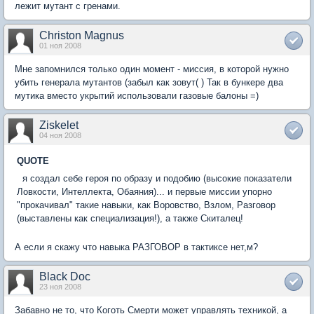
лежит мутант с гренами.
Christon Magnus
01 ноя 2008
Мне запомнился только один момент - миссия, в которой нужно
убить генерала мутантов (забыл как зовут( ) Так в бункере два
мутика вместо укрытий использовали газовые балоны =)
Ziskelet
04 ноя 2008
QUOTE
я создал себе героя по образу и подобию (высокие показатели
Ловкости, Интеллекта, Обаяния)... и первые миссии упорно
"прокачивал" такие навыки, как Воровство, Взлом, Разговор
(выставлены как специализация!), а также Скиталец!
А если я скажу что навыка РАЗГОВОР в тактиксе нет,м?
Black Doc
23 ноя 2008
Забавно не то, что Коготь Смерти может управлять техникой, а