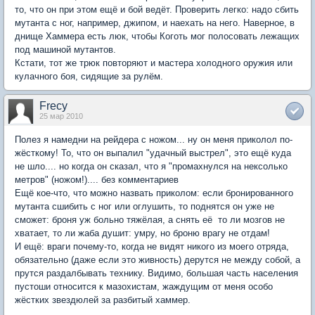
то, что он при этом ещё и бой ведёт. Проверить легко: надо сбить
мутанта с ног, например, джипом, и наехать на него. Наверное, в
днище Хаммера есть люк, чтобы Коготь мог полосовать лежащих
под машиной мутантов.
Кстати, тот же трюк повторяют и мастера холодного оружия или
кулачного боя, сидящие за рулём.
Frecy
25 мар 2010
Полез я намедни на рейдера с ножом... ну он меня приколол по-
жёсткому! То, что он выпалил "удачный выстрел", это ещё куда
не шло.... но когда он сказал, что я "промахнулся на нексолько
метров" (ножом!).... без комментариев
Ещё кое-что, что можно назвать приколом: если бронированного
мутанта сшибить с ног или оглушить, то поднятся он уже не
сможет: броня уж больно тяжёлая, а снять её  то ли мозгов не
хватает, то ли жаба душит: умру, но броню врагу не отдам!
И ещё: враги почему-то, когда не видят никого из моего отряда,
обязательно (даже если это живность) дерутся не между собой, а
прутся раздалбывать технику. Видимо, большая часть населения
пустоши относится к мазохистам, жаждущим от меня особо
жёстких звездюлей за разбитый хаммер.