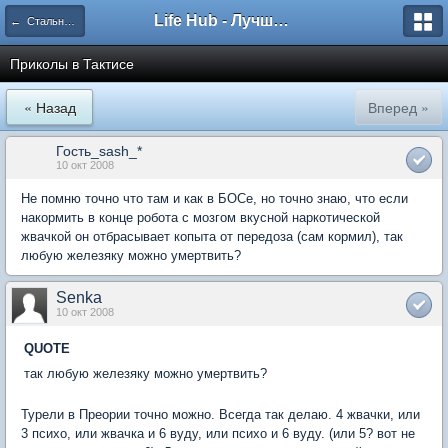
Life Hub - Лучшие компьютерные игры мира
← Стальные братья
Приколы в Тактисе
« Назад
Вперед »
Гость_sash_*
10 окт 2008
Не помню точно что там и как в БОСе, но точно знаю, что если
накормить в конце робота с мозгом вкусной наркотической
жвачкой он отбрасывает копыта от передоза (сам кормил), так
любую железяку можно умертвить?
Senka
10 окт 2008
QUOTE
так любую железяку можно умертвить?
Турели в Преории точно можно. Всегда так делаю. 4 жвачки, или
3 психо, или жвачка и 6 вуду, или психо и 6 вуду. (или 5? вот не