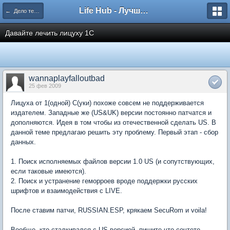
Life Hub - Лучшие компьютерные игры мира
← Дело техники
Давайте лечить лицуху 1С
wannaplayfalloutbad
25 фев 2009
Лицуха от 1(одной) С(уки) похоже совсем не поддерживается
издателем. Западные же (US&UK) версии постоянно патчатся и
дополняются. Идея в том чтобы из отечественной сделать US. В
данной теме предлагаю решить эту проблему. Первый этап - сбор
данных.
1. Поиск исполняемых файлов версии 1.0 US (и сопутствующих,
если таковые имеются).
2. Поиск и устранение геморроев вроде поддержки русских
шрифтов и взаимодействия с LIVE.
После ставим патчи, RUSSIAN.ESP, крякаем SecuRom и voila!
Вообще, кто сталкивался с US версией, пишите что сочтете