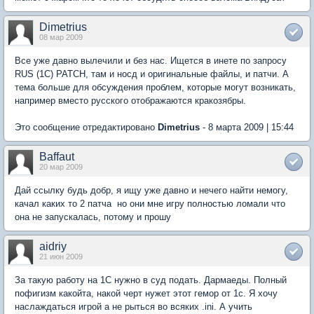
Dimetrius
08 мар 2009
Все уже давно вылечили и без нас. Ищется в инете по запросу
RUS (1C) PATCH, там и носд и оригинальные файлы, и патчи. А
тема больше для обсуждения проблем, которые могут возникать,
например вместо русского отображаются кракозябры.
Это сообщение отредактировано
Dimetrius
- 8 марта 2009 | 15:44
Baffaut
20 мар 2009
Дай ссылку будь добр, я ищу уже давно и нечего найти немогу,
качал каких то 2 патча  но они мне игру полностью ломали что
она не запускалась, потому и прошу
aidriy
21 июн 2009
За такую работу на 1С нужно в суд подать. Дармаеды. Полный
пофигизм какойта, накой черт нужет этот гемор от 1с. Я хочу
наслаждаться игрой а не рыться во всяких .ini. А учить