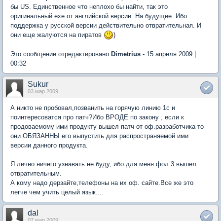
бы US. Единственное что неплохо бы найти, так это
оригинальный exe от английской версии. На будущее. Ибо
поддержка у русской версии действительно отвратительная. И
они еще жалуются на пиратов
)
Это сообщение отредактировано
Dimetrius
- 15 апреля 2009 |
00:32
Sukur
03 мар 2009
А никто не пробовал,позванить на горячую линию 1c и
поинтересоватся про патч?Ибо ВРОДЕ по закону , если к
продоваемому ими продукту вышел патч от оф.разработчика то
они ОБЯЗАННЫ его выпустить для распространяемой ими
версии данного продукта.
Я лично ничего узнавать не буду, ибо для меня фол 3 вышел
отвратительным.
А кому надо дерзайте,телефоны на их оф. сайте.Все же это
легче чем учить целый язык....
dal
07 мар 2009