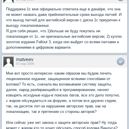
Поддержка 1с мне официально ответила еще в декабре, что она
не может назвать даже приблизительные сроки выхода патчей. И
что выход патчей для английской версии с диска 1с приурочен к
выходу локализованных.
Я для себя решил, что 1)больше не буду покупать ни
локализации от 1с, ни оригинальные английские версии; 2) куплю
золотое издание Fallout 3, когда оно выйдет со всеми патчами и
дополнениями в цифровом варианте.
matveev
07 мар 2009
Мне вот просто интересно- каким образом мы будем лечить
лецензионное издание, защищенное всякими способами от
взлома? То есть, сначала мы взламываем систему защиты,
далее, народ разбирающийся в програмированнии, начнет
ковырять исходные коды-в поисках багов, все это дело попутно,
с жаром обсуждаеться на форуме, а потом все дружно сядем,
так, на десяток лет-за нарушение авторских прав, как на
локализацию, так и претензии со стороны авторов?
Или сейчас уже нет закона о защите авторских прав? Ну тогда
может с жаром кто то хочет обсудить способ взлома Виндуса?