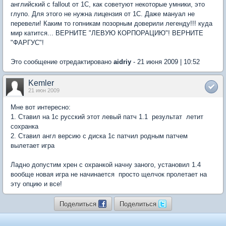
английский с fallout от 1С, как советуют некоторые умники, это
глупо. Для этого не нужна лицензия от 1С. Даже мануал не
перевели! Каким то гопникам позорным доверили легенду!!! куда
мир катится... ВЕРНИТЕ "ЛЕВУЮ КОРПОРАЦИЮ"! ВЕРНИТЕ
"ФАРГУС"!
Это сообщение отредактировано
aidriy
- 21 июня 2009 | 10:52
Kemler
21 июн 2009
Мне вот интересно:
1. Ставил на 1с русский этот левый патч 1.1  результат  летит
сохранка
2. Ставил англ версию с диска 1с патчил родным патчем 
вылетает игра
Ладно допустим хрен с охранкой начну заного, установил 1.4
вообще новая игра не начинается  просто щелчок пролетает на
эту опцию и все!
Поделиться
Поделиться