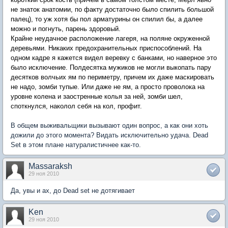
не знаток анатомии, по факту достаточно было спилить большой
палец), то уж хотя бы пол арматурины он спилил бы, а далее
можно и погнуть, парень здоровый.
Крайне неудачное расположение лагеря, на поляне окруженной
деревьями. Никаких предохранительных приспособлений. На
одном кадре я кажется видел веревку с банками, но наверное это
было исключение. Полдесятка мужиков не могли выкопать пару
десятков волчьих ям по периметру, причем их даже маскировать
не надо, зомби тупые. Или даже не ям, а просто проволока на
уровне колена и заостренные колья за ней, зомби шел,
споткнулся, наколол себя на кол, профит.
В общем выживальщики вызывают один вопрос, а как они хоть
дожили до этого момента? Видать исключительно удача. Dead
Set в этом плане натуралистичнее как-то.
Massaraksh
29 ноя 2010
Да, увы и ах, до Dead set не дотягивает
Ken
29 ноя 2010