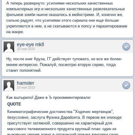
А теперь развернуто: усилиями нескольких качественных
компьютерных игр и нескольких качественных развлекательных
фильмов зомби нынче оказались в мейнстриме. И, конечно же,
сильно радует, что усилиями этого сериала они еще больше
укрепляются в нем, а не скатываются в попсу и паразитирование
на жанре.
eye-eye mkII
19 ноя 2010
Ну, после книг Круза, ГГ действует туповато, но все же более-
менее интересно. Пожалуй, посмотрю вторую серию, тогда
станет попонятней.
hamster
19 ноя 2010
Как вштырило! Даже в Ъ прокомментировали:
QUOTE
Кинематографические достоинства "Ходячих мертвецов",
безусловно, заслуга Фрэнка Дарабонта. В первом же эпизоде
присутствует затяжной, совершенно не характерный для
массового телевизионного продукта крупный план: один из
выживших героев ловит в оптический прицел винтовки свою