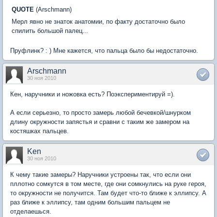
QUOTE
(Arschmann)
Мерл явно не знаток анатомии, по факту достаточно было
спилить большой палец...
Пруфлинк? : ) Мне кажется, что пальца было бы недостаточно.
Arschmann
30 ноя 2010
Кен, наручники и ножовка есть? Поэкспериментируй =).
А если серьезно, то просто замерь любой бечевкой/шнурком
длину окружности запястья и сравни с таким же замером на
костяшках пальцев.
Ken
30 ноя 2010
К чему такие замеры? Наручники устроены так, что если они
пллотно сомкутся в том месте, где они сомкнулись на руке героя,
то окружности не получится. Там будет что-то ближе к эллипсу. А
раз ближе к эллипсу, там одним большим пальцем не
отделаешься.