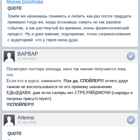
Мнение Волобуева
:
QUOTE
Зомби же начинаешь понимать и любить как-раз после тридцати,
примерно тогда же, когда осознаешь смерть не как разовое
событие, а как растянутый во времени, очень физиологический
процесс. Ну и дико важная, подозреваю, точка соприкосновения
с аудиторией  что у героя жена дура.
BAPBAP
17 ноя 2010
Посмотрел полтора эпизода, ничо так кинчик получается пока
что.
Если кто в курсе, намекните,
!!!ах да, СПОЙЛЕР!!!
отчего дядя
танком не воспользовался по его прямому назначению 
ЕДЬ@ДАВИ, даж если саляры нет СТРЕЛЯЙ@МОЧИ (снаряды и
патроны присутствуют).
!!!СПОЙЛЕР!!!
Artemsi
17 ноя 2010
QUOTE