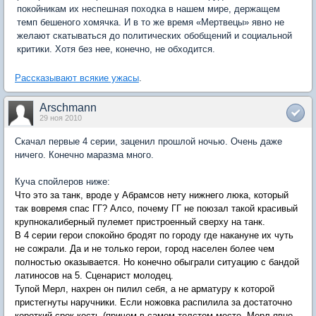
покойникам их неспешная походка в нашем мире, держащем
темп бешеного хомячка. И в то же время «Мертвецы» явно не
желают скатываться до политических обобщений и социальной
критики. Хотя без нее, конечно, не обходится.
Рассказывают всякие ужасы
.
Arschmann
29 ноя 2010
Скачал первые 4 серии, заценил прошлой ночью. Очень даже
ничего. Конечно маразма много.
Куча спойлеров ниже:
Что это за танк, вроде у Абрамсов нету нижнего люка, который
так вовремя спас ГГ? Алсо, почему ГГ не поюзал такой красивый
крупнокалиберный пулемет пристроенный сверху на танк.
В 4 серии герои спокойно бродят по городу где накануне их чуть
не сожрали. Да и не только герои, город населен более чем
полностью оказывается. Но конечно обыграли ситуацию с бандой
латиносов на 5. Сценарист молодец.
Тупой Мерл, нахрен он пилил себя, а не арматуру к которой
пристегнуты наручники. Если ножовка распилила за достаточно
короткий срок кость (причем в самом толстом месте, Мерл явно