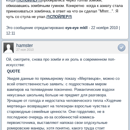
когда
/!\СПОЙЛЕР/!\
пробирались через толпы зомбей,
обмазавшись зомбячьим гумном. Конкретно  когда к азиату стала
принюхиваться зомбячка, в ответ на что он сделал "Mhrrr...". Я
чуть со стула не упал.
/!\СПОЙЛЕР/!\
Это сообщение отредактировано
eye-eye mkII
- 22 ноября 2010 |
12:11
hamster
27 ноя 2010
Ой, смотрите, снова про зомби и их роль в современном поп-
искусстве:
QUOTE
Увидев данные по премьерному показу «Мертвецов», можно со
всей ответственностью заявить: с подростковым миром
вампиров на телевидении покончено. Романтические вздохи
некусаных школьниц больше не предмет для разговора.
Урчащие от голода и недостатка человеческого тепла «Ходячие
мертвецы» возвращают на телеэкран взрослые чувства и
старомодные семейные ценности. Они горделиво, не в
последнюю очередь из-за особенностей комикса-
первоисточника, выставляют напоказ свои олдскульные
ромеровские манеры, хотя понятно, какого труда стоит