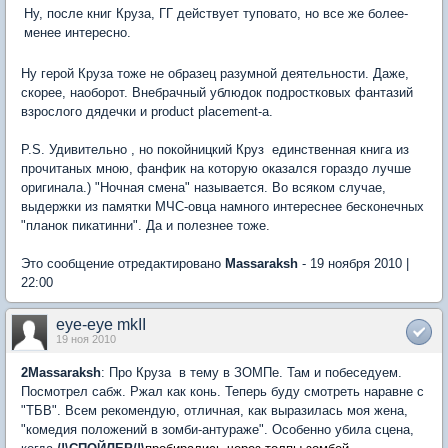
Ну, после книг Круза, ГГ действует туповато, но все же более-
менее интересно.
Ну герой Круза тоже не образец разумной деятельности. Даже,
скорее, наоборот. Внебрачный ублюдок подростковых фантазий
взрослого дядечки и product placement-а.
P.S. Удивительно , но покойницкий Круз  единственная книга из
прочитаных мною, фанфик на которую оказался гораздо лучше
оригинала.) "Ночная смена" называется. Во всяком случае,
выдержки из памятки МЧС-овца намного интереснее бесконечных
"планок пикатинни". Да и полезнее тоже.
Это сообщение отредактировано
Massaraksh
- 19 ноября 2010 |
22:00
eye-eye mkII
19 ноя 2010
2Massaraksh
: Про Круза  в тему в ЗОМПе. Там и побеседуем.
Посмотрел сабж. Ржал как конь. Теперь буду смотреть наравне с
"ТБВ". Всем рекомендую, отличная, как выразилась моя жена,
"комедия положений в зомби-антураже". Особенно убила сцена,