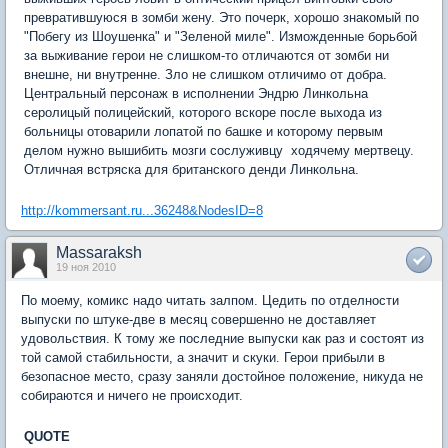
превратившуюся в зомби жену. Это почерк, хорошо знакомый по
"Побегу из Шоушенка" и "Зеленой миле". Изможденные борьбой
за выживание герои не слишком-то отличаются от зомби ни
внешне, ни внутренне. Зло не слишком отличимо от добра.
Центральный персонаж в исполнении Эндрю Линкольна 
серолицый полицейский, которого вскоре после выхода из
больницы отоварили лопатой по башке и которому первым
делом нужно вышибить мозги сослуживцу  ходячему мертвецу.
Отличная встряска для британского денди Линкольна.
http://kommersant.ru...36248&NodesID=8
Massaraksh
19 ноя 2010
По моему, комикс надо читать залпом. Цедить по отделности
выпуски по штуке-две в месяц совершенно не доставляет
удовольствия. К тому же последние выпуски как раз и состоят из
той самой стабильности, а значит и скуки. Герои прибыли в
безопасное место, сразу заняли достойное положение, никуда не
собираются и ничего не происходит.
QUOTE