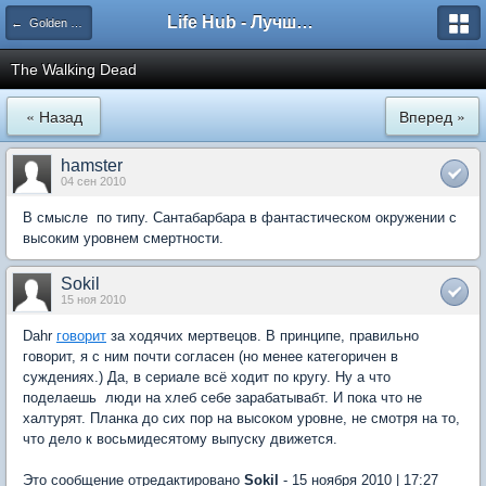
Life Hub - Лучшие компьютерные игры мира
← Golden Globes представляет
The Walking Dead
« Назад
Вперед »
hamster
04 сен 2010
В смысле  по типу. Сантабарбара в фантастическом окружении с
высоким уровнем смертности.
Sokil
15 ноя 2010
Dahr
говорит
за ходячих мертвецов. В принципе, правильно
говорит, я с ним почти согласен (но менее категоричен в
суждениях.) Да, в сериале всё ходит по кругу. Ну а что
поделаешь  люди на хлеб себе зарабатывабт. И пока что не
халтурят. Планка до сих пор на высоком уровне, не смотря на то,
что дело к восьмидесятому выпуску движется.
Это сообщение отредактировано
Sokil
- 15 ноября 2010 | 17:27