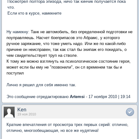
Посмотрел полтора эпизода, ничо так кинчик получается пока
что.
Если кто в курсе, намекните
Ну намекну:
Танк не автомобиль, без определенной подготовки не
поуправляешь. Насчет боеприпасов это Абрамс, у которого
ручное заряжание, что тоже уметь надо. Или же по какой-либо
причине он неисправен, так как стал бы экипаж его покидать, о
чем свидетельствует труп на стволе.
К тому же можно взглянуть на психологическое состояние героя,
может если бы ему не "позвонили", он сл временем так бы и
поступил
Лично я решил для себя именно так.
Это сообщение отредактировано
Artemsi
- 17 ноября 2010 | 19:14
Ken
19 ноя 2010
Краткие впечатления от просмотра трех первых серий: отлично,
отлично, многообещающая, но все же нудятина!