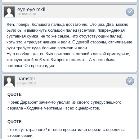
eye-eye mkII
30 ноя 2010
Ken
, поверь, большого пальца достаточно. Это раз. Два  можно
было бы и вывихнуть большой палец (все-таки, поврежденная
суставная сумка  не то же самое, что отсутствующий палец),
хоть это и требует навыка и воли. С другой стороны, отпиливание
руки требует куда больше времени и воли.
Ну а вообще, да, он был прикован к ржавой хлипкой арматурине,
которую такой лоб мог бы просто сломать. А у него была
ножовка. Он просто идиот.
hamster
01 дек 2010
QUOTE
Фрэнк Дарабонт зачем-то уволил из своего суперуспешного
сериала «Ходячие мертвецы» всех сценаристов.
QUOTE
что ж тут странного? в говно превратился сериал с середины
второй серии.