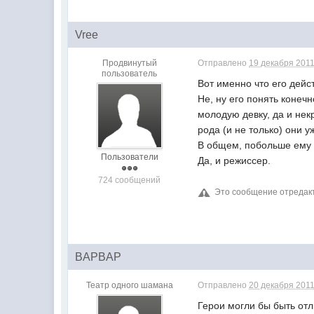
Vree
Продвинутый
Отправлено
19 декабря 2011
пользователь
Вот именно что его дей
Не, ну его понять конеч
молодую девку, да и нек
рода (и не только) они у
В общем, побольше ему р
Пользователи
Да, и режиссер.
724 сообщений
Это сообщение отреда
BAPBAP
Театр одного шамана
Отправлено
20 декабря 2011
Герои могли бы быть от