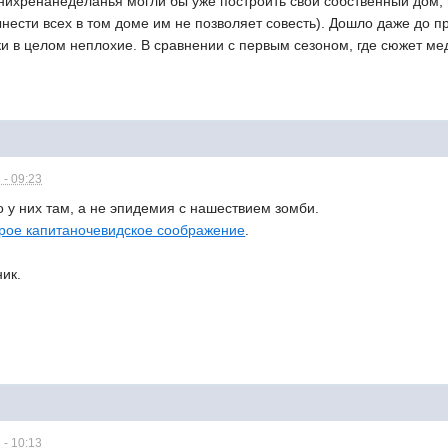
 нихренанеделанья могли бы уже построить свой собственный дом, 
нести всех в том доме им не позволяет совесть). Дошло даже до 
и в целом неплохие. В сравнении с первым сезоном, где сюжет ме
 - 09:23
 у них там, а не эпидемия с нашествием зомби.
рое капитаночевидское соображение
.
ик.
 - 10:13