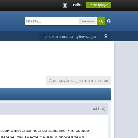
Войти
Регистрация
Эта тема
Просмотр новых публикаций
Авторизуйтесь для ответа в теме
#41
 всей ответственностью заявляю, что сериал
в лагере, так вместе с ними и просел темп