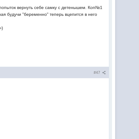
 попыток вернуть себе самку с детенышем. Коп№1
рая будучи "беременно" теперь вцепится в него
=)
#47