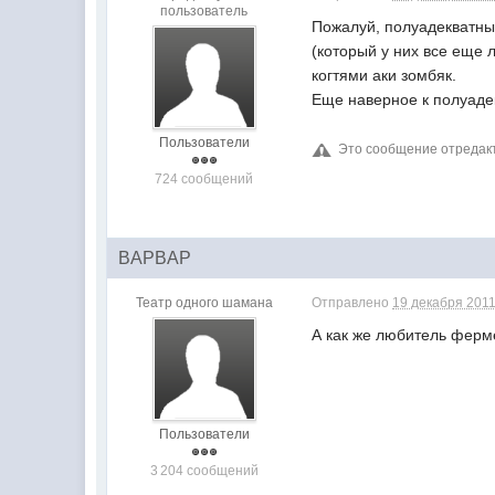
пользователь
Пожалуй, полуадекватны
(который у них все еще 
когтями аки зомбяк.
Еще наверное к полуадек
Пользователи
Это сообщение отреда
724 сообщений
BAPBAP
Театр одного шамана
Отправлено
19 декабря 2011
А как же любитель ферм
Пользователи
3 204 сообщений