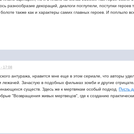
ось разнообразие декораций, диалоги поглупели, поступки героев
 болоте также как и характеры самих главных героев. И поплыло вс
 - 17:08
ского антуража, нравится мне еще в этом сериале, что авторы уд
 и лежачей. Зачастую в подобных фильмах зомби и другие отрица
инающихся существ. Здесь же к мертвякам особый подход.
Пусть д
брые "Возвращения живых мертвецов", где к созданию практически