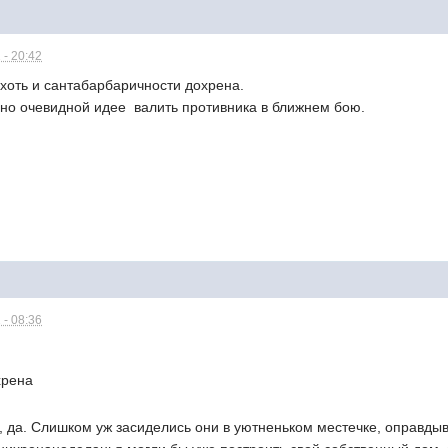
 - 20:42
, хоть и сантабарбаричности дохрена.
но очевидной идее  валить противника в ближнем бою.
 - 08:36
хрена
, да. Слишком уж засиделись они в уютненьком местечке, оправд