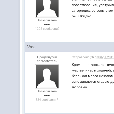
повествования, улетучил
затерялись во всем этом
бы. Обидно.
Пользователи
4 202 сообщений
Vree
Продвинутый
Отправлено
26 октября 2011
пользователь
Кроме постапокалиптиче
мертвечины, и ходячей,
безликая масса незапом
вспоминаются старые-до
любовью.
Пользователи
724 сообщений