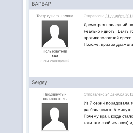
BAPBAP
Театр одного шамана
Отправлено
21 декабря 2011
Досмотрел последний на
Реально идиоты. Взять т
противоположной ереси.
Похоже, приз за драмат
Пользователи
3 204 сообщений
Sergey
Продвинутый
Отправлено
24 декабря 2011
пользователь
Из 7 серий порадовала т
разбавляемые 5-минутн
Почему врач, когда стал
таки там свой человек) 