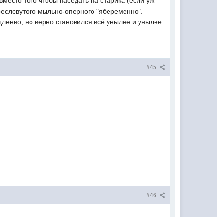
вместо того чтобы наседать на старика (если уж
пресловутого мыльно-оперного "ябеременно".
дленно, но верно становился всё унылее и унылее.
#45
#46