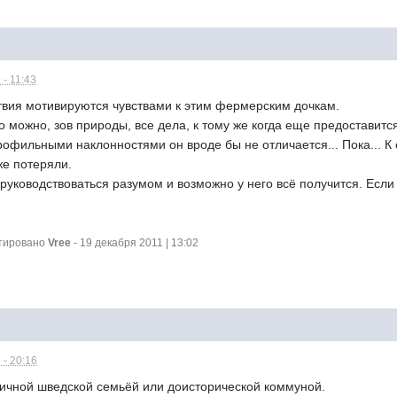
 - 11:43
ствия мотивируются чувствами к этим фермерским дочкам.
но можно, зов природы, все дела, к тому же когда еще предоставит
рофильными наклонностями он вроде бы не отличается... Пока... 
же потеряли.
уководствоваться разумом и возможно у него всё получится. Если 
ктировано
Vree
- 19 декабря 2011 | 13:02
 - 20:16
личной шведской семьёй или доисторической коммуной.