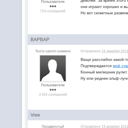
девочки. За время этого
Пользователи
они играют хороших и вы
724 сообщений
Но вот сюжетные развязк
BAPBAP
Театр одного шамана
Отправлено
19 декабря 2011
Ваще расслабон какой-то
Подтверждается
моё ста
Конный милишник рулит.
Ну или реднек-эльф-лучн
Пользователи
3 204 сообщений
Vree
Продвинутый
Отправлено
19 декабря 2011