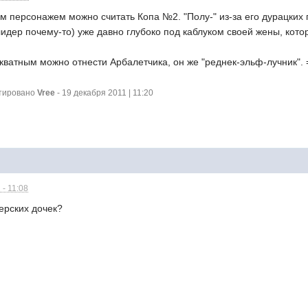
м персонажем можно считать Копа №2. "Полу-" из-за его дурацких
лидер почему-то) уже давно глубоко под каблуком своей жены, кото
ватным можно отнести Арбалетчика, он же "реднек-эльф-лучник". 
ктировано
Vree
- 19 декабря 2011 | 11:20
 - 11:08
ерских дочек?