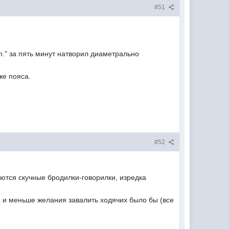
#51
п." за пять минут натворил диаметрально
же пояса.
#52
аются скучные бродилки-говорилки, изредка
да и меньше желания завалить ходячих было бы (все