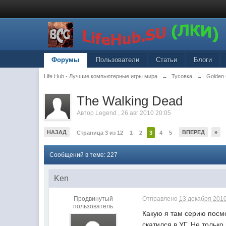
Форумы
Пользователи
Статьи
Блоги
Life Hub - Лучшие компьютерные игры мира
→
Тусовка
→
Golden
The Walking Dead
Автор
Legend
,
26 авг 2010 20:05
НАЗАД
ВПЕРЕД
»
Страница 3 из 12
1
2
3
4
5
Сообщений в теме: 227
Ken
Продвинутый
Отправлено
13 декабря 2010
пользователь
Какую я там серию посмо
скатился в УГ. Не только