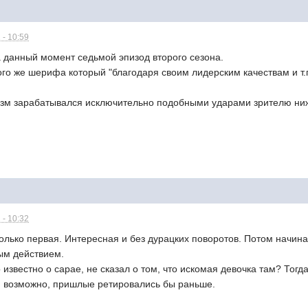
 - 10:59
 данный момент седьмой эпизод второго сезона.
ого же шерифа который "благодаря своим лидерским качествам и т.
изм зарабатывался исключительно подобными ударами зрителю ни
 - 10:32
олько первая. Интересная и без дурацких поворотов. Потом начин
ым действием.
о известно о сарае, не сказал о том, что искомая девочка там? Тог
и, возможно, пришлые ретировались бы раньше.