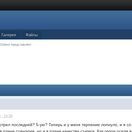
Галерея
Файлы
 Globes представляет
 - 10:30
трел последней? 5-ую? Теперь и у меня терпение лопнуло, и я со
 в плане сценария, но и в плане качества съемок. Как герои осели 