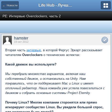
Life Hub - Лучшие компьютерные игры мира
← Новости
PE: Интервью Overclockers, часть 2
hamster
19 окт 2012
Вторая часть
интервью
, в которой Фергус Эркарт рассказывает
читателям
Overclockers
о технических аспектах:
Какой движок вы используете?
Мы перебрали множество вариантов, включая наш
собственный движок, и остановились на Unity. Нам
понравилось, что он поддерживает Mac и Linux и имеет
отличный редактор. Наша команда уже успела повеселиться с
движком и собрать основные системы Project Eternity.
Почему Linux? Многие компании сторонятся или прямо
игнорируют сообщество Linux. Вы увидели большой спрос,
или мотивация была другой?