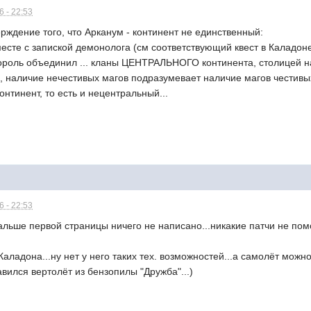
 - 22:53
рждение того, что Арканум - континент не единственный:
месте с запиской демонолога (см соответствующий квест в Каладо
король объединил ... кланы ЦЕНТРАЛЬНОГО континента, столицей н
в, наличие нечестивых магов подразумевает наличие магов честив
онтинент, то есть и нецентральный...
 - 22:53
альше первой страницы ничего не написано...никакие патчи не помог
 Каладона...ну нет у него таких тех. возможностей...а самолёт мож
авился вертолёт из бензопилы "Дружба"...)