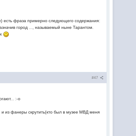
не) есть фраза примерно следующего содержания:
азначив город ..., называемый ныне Тарантом.
ых
#47
ают... :-o
но и из фанеры скрутить(кто был в музее МВД меня