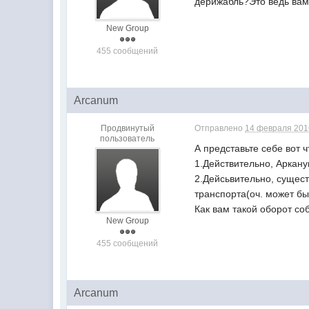
дерижабль?Это ведь вам 
New Group
455 сообщений
Arcanum
Продвинутый
Отправлено
14 февраля 2016
пользователь
А представьте себе вот ч
1.Действительно, Арка
2.Дейсьвительно, сущест
транспорта(оч. может бы
Как вам такой оборот со
New Group
455 сообщений
Arcanum