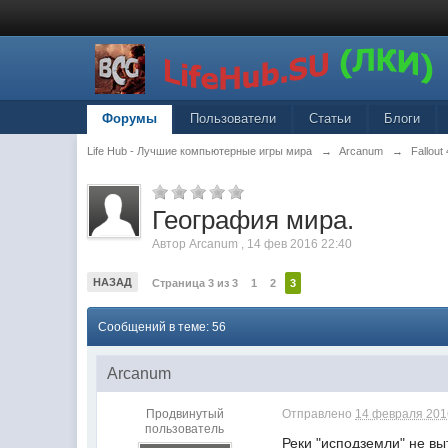
Форумы
Пользователи
Статьи
Блоги
Life Hub - Лучшие компьютерные игры мира
→
Arcanum
→
Fallout 
География мира.
Автор
Arcanum
,
14 фев 2016 22:40
НАЗАД
Страница 3 из 3
1
2
3
Сообщений в теме: 56
Arcanum
Продвинутый
Отправлено
14 февраля 2016
пользователь
Реки "исподземли" не выт