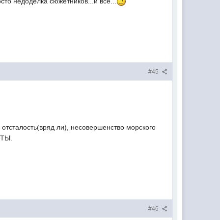
то недоделка сюжетников...и всё...
#45
 отсталость(вряд ли), несовершенство морского
ЫТЫ.
#46