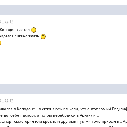
 - 22:47
з Каладона летел
придется сиквел ждать
 - 22:47
ливался в Каладоне...я склоняюсь к мысли, что ентот самый Редкли
делал себе паспорт, а потом перебрался в Арканум...
пашпорт смастерил или врёт, или другими путями тоже прибыл на Ар