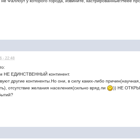
не Фаллоут у которого города, извините, кастрированные!Неее прос
 - 22:48
то:
нум НЕ ЕДИНСТВЕННЫЙ континент.
вуют другие континенты.Но они, в силу каких-либо причин(научная,
ть), отсутствие желания населения(сильно вряд ли
)) НЕ ОТКР
бытий?