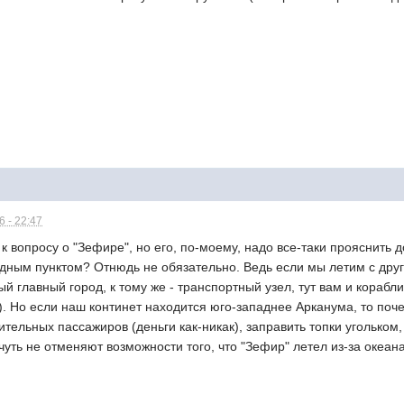
 - 22:47
 вопросу о "Зефире", но его, по-моему, надо все-таки прояснить до
дным пунктом? Отнюдь не обязательно. Ведь если мы летим с друг
й главный город, к тому же - транспортный узел, тут вам и корабли
). Но если наш континет находится юго-западнее Арканума, то поч
тельных пассажиров (деньги как-никак), заправить топки угольком, 
чуть не отменяют возможности того, что "Зефир" летел из-за океана