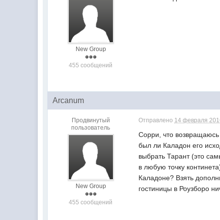
New Group
455 сообщений
Arcanum
Продвинутый
Отправлено
14 февраля 2016
пользователь
Сорри, что возвращаюсь к
был ли Каладон его исхо
выбрать Тарант (это самы
в любую точку континета
Каладоне? Взять дополни
New Group
гостиницы в Роузборо ни
455 сообщений