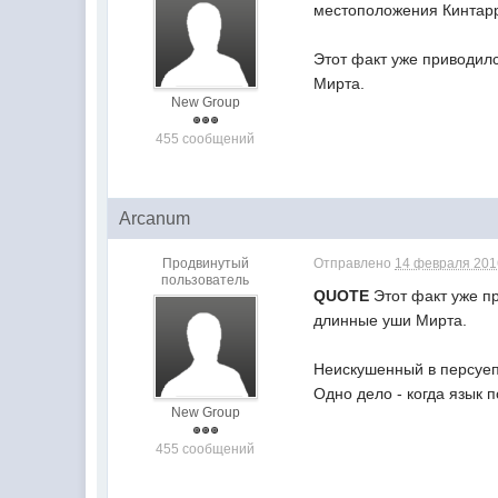
местоположения Кинтар
Этот факт уже приводилс
Мирта.
New Group
455 сообщений
Arcanum
Продвинутый
Отправлено
14 февраля 2016
пользователь
QUOTE
Этот факт уже пр
длинные уши Мирта.
Неискушенный в персуе
Одно дело - когда язык 
New Group
455 сообщений