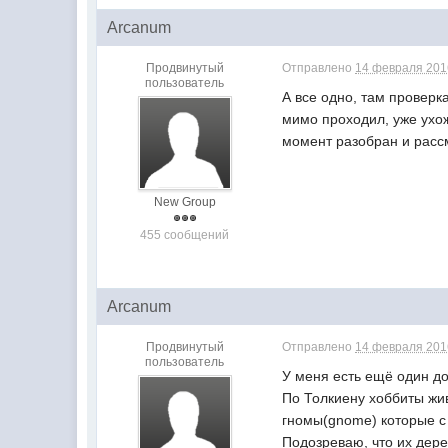
Arcanum
Продвинутый
Отправлено
14 февраля 2016
пользователь
А все одно, там проверк
мимо проходил, уже ухож
момент разобран и расс
New Group
455 сообщений
Arcanum
Продвинутый
Отправлено
14 февраля 2016
пользователь
У меня есть ещё один до
По Толкиену хоббиты жив
гномы(gnome) которые с 
Подозреваю, что их дере