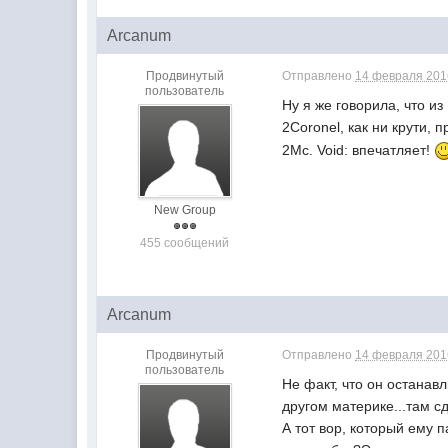
Arcanum
Продвинутый
Отправлено
14 февраля 2016
пользователь
Ну я же говорила, что и
2Coronel, как ни крути, 
2Mc. Void: впечатляет!
New Group
455 сообщений
Arcanum
Продвинутый
Отправлено
14 февраля 2016
пользователь
Не факт, что он останав
другом материке...там с
А тот вор, который ему 