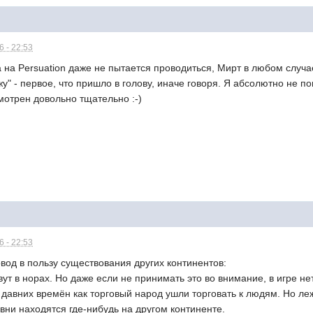
 - 22:53
а на Persuation даже не пытается проводиться, Мирт в любом случае
у" - первое, что пришло в голову, иначе говоря. Я абсолютно не по
мотрен довольно тщательно :-)
 - 22:53
вод в пользу существования других континентов:
ут в норах. Но даже если не принимать это во внимание, в игре н
давних времён как торговый народ ушли торговать к людям. Но ле
вни находятся где-нибудь на другом континенте.