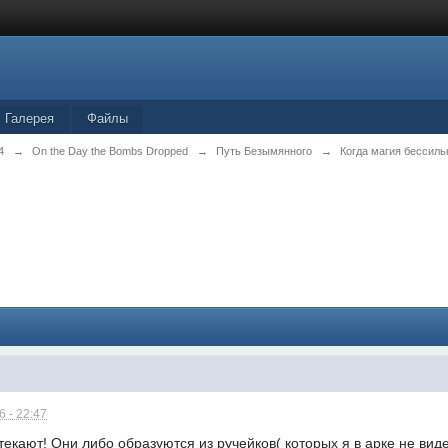
Галерея
Файлы
4
→
On the Day the Bombs Dropped
→
Путь Безымянного
→
Когда магия бессиль
 - 22:47
екают! Они либо образуются из ручейков( которых я в арке не видел