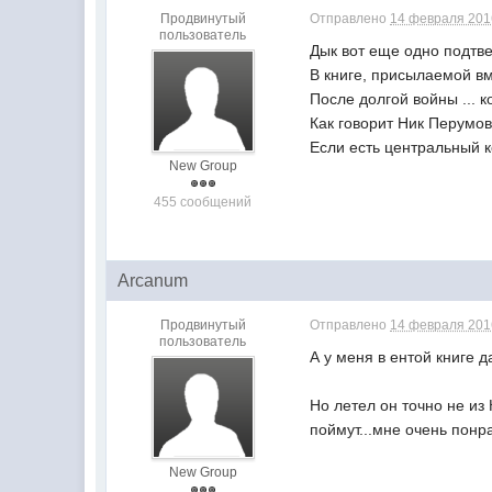
Продвинутый
Отправлено
14 февраля 2016
пользователь
Дык вот еще одно подтве
В книге, присылаемой в
После долгой войны ... 
Как говорит Ник Перумо
Если есть центральный к
New Group
455 сообщений
Arcanum
Продвинутый
Отправлено
14 февраля 2016
пользователь
А у меня в ентой книге д
Но летел он точно не из
поймут...мне очень понр
New Group