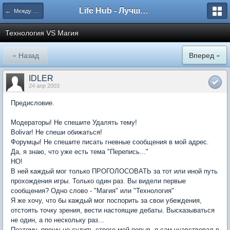
Life Hub - Лучшие компьютерные игры мира
← Между Магией и Техникой
Технология VS Магия
« Назад
Вперед »
IDLER
24 апр 2003
Предисловие.
Модераторы! Не спешите Удалять тему!
Bolivar! Не спеши обижаться!
Форумцы! Не спешите писать гневные сообщения в мой адрес.
Да, я знаю, что уже есть тема "Перепись..."
НО!
В ней каждый мог только ПРОГОЛОСОВАТЬ за тот или иной путь
прохождения игры. Только один раз. Вы видели первые
сообщения? Одно слово - "Магия" или "Технология"
Я же хочу, что бы каждый мог поспорить за свои убеждения,
отстоять точку зрения, вести настоящие дебаты. Высказываться
не один, а по нескольку раз...
Поэтому, прошу не судить строго мой порыв, я сам учавствовал в