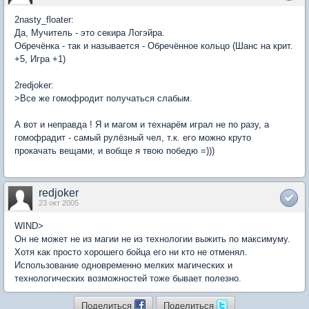
2nasty_floater:
Да, Мучитель - это секира Логэйра.
Обречёнка - так и называется - Обречённое кольцо (Шанс на крит.
+5, Игра +1)
2redjoker:
>Все же гомофродит получаться слабым.
А вот и неправда ! Я и магом и технарём играл не по разу, а
гомофрадит - самый рулёзный чел, т.к. его можно круто
прокачать вещами, и вобще я твою победю =)))
redjoker
23 окт 2005
WIND>
Он не может не из магии не из технологии выжить по максимуму.
Хотя как просто хорошего бойца его ни кто не отменял.
Использование одновременно мелких магических и
технологических возможностей тоже бывает полезно.
Поделиться
Поделиться