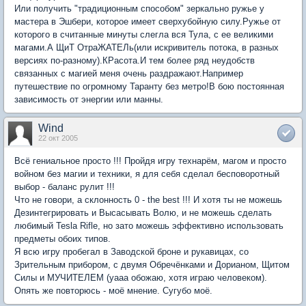
Или получить "традиционным способом" зеркально ружье у
мастера в Эшбери, которое имеет сверхубойную силу.Ружье от
которого в считанные минуты слегла вся Тула, с ее великими
магами.А ЩиТ ОтраЖАТЕЛь(или искривитель потока, в разных
версиях по-разному).КРасота.И тем более ряд неудобств
связанных с магией меня очень раздражают.Например
путешествие по огромному Таранту без метро!В бою постоянная
зависимость от энергии или манны.
Wind
22 окт 2005
Всё гениальное просто !!! Пройдя игру технарём, магом и просто
войном без магии и техники, я для себя сделал бесповоротный
выбор - баланс рулит !!!
Что не говори, а склонность 0 - the best !!! И хотя ты не можешь
Дезинтегрировать и Высасывать Волю, и не можешь сделать
любимый Tesla Rifle, но зато можешь эффективно использовать
предметы обоих типов.
Я всю игру пробегал в Заводской броне и рукавицах, со
Зрительным прибором, с двумя Обречёнками и Дорианом, Щитом
Силы и МУЧИТЕЛЕМ (уааа обожаю, хотя играю человеком).
Опять же повторюсь - моё мнение. Сугубо моё.