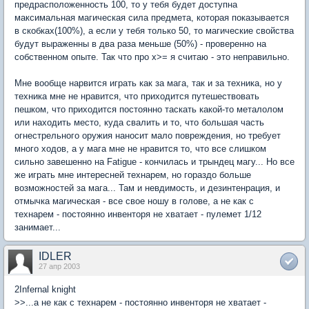
предрасположенность 100, то у тебя будет доступна
максимальная магическая сила предмета, которая показывается
в скобках(100%), а если у тебя только 50, то магические свойства
будут выраженны в два раза меньше (50%) - проверенно на
собственном опыте. Так что про x>= я считаю - это неправильно.
Мне вообще нарвится играть как за мага, так и за техника, но у
техника мне не нравится, что приходится путешествовать
пешком, что приходится постоянно таскать какой-то металолом
или находить место, куда свалить и то, что большая часть
огнестрельного оружия наносит мало повреждения, но требует
много ходов, а у мага мне не нравится то, что все слишком
сильно завешенно на Fatigue - кончилась и трындец магу... Но все
же играть мне интересней технарем, но гораздо больше
возможностей за мага... Там и невдимость, и дезинтенрация, и
отмычка магическая - все свое ношу в голове, а не как с
технарем - постоянно инвенторя не хватает - пулемет 1/12
занимает...
IDLER
27 апр 2003
2Infernal knight
>>...а не как с технарем - постоянно инвенторя не хватает -