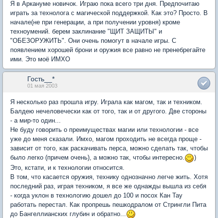
Я в Аркануме новичок. Играю пока всего три дня. Предпочитаю
играть за технолога с магической поддержкой. Как это? Просто. В
начале(не при генерации, а при получении уровня) кроме
техноумений. берем заклинание "ЩИТ ЗАЩИТЫ" и
"ОБЕЗОРУЖИТЬ". Они очень помогут в начале игры. С
появлением хорошей брони и оружия все равно не пренебрегайте
ими. Это моё ИМХО
Гость__*
01 мая 2003
Я несколько раз прошла игру. Играла как магом, так и техником.
Балдею нечеловечески как от того, так и от другого. Две стороны
- а мир-то один...
Не буду говорить о преимуществах магии или технологии - все
уже до меня сказали. Имхо, магом проходить не всегда проще -
зависит от того, как раскачивать перса, можно сделать так, чтобы
было легко (причем очень), а можно так, чтобы интересно.
)
Это, кстати, и к технологии относится.
В том, что касается оружия, технику однозначно легче жить. Хотя
последний раз, играя техником, я все же однажды вышла из себя
- когда уклон в технологию дошел до 100 и посох Кан Тау
работать перестал. Как пропрешь пешкодралом от Стрингли Пита
до Бангеллианских глубин и обратно...