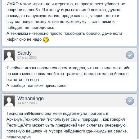
ИМХО магом играть не интерестно, он просто всех убивает не
напрягаясь особо. Я к концу игры накопил 9 поинтов, думал
раскидаю на нужную магию, вроде как н.з., уперся где-то и
выучил новую школу магии по максимуму... так с ними и
победил, не пригодились.
А техником интересно просто пособирать брахло, даже если
нафиг оно не надо
Sandy
07 мая 2003
Я сейчас играю вором-технарем и жадею, что не взяла мага, ибо
на мага меньше скиллпойнтов тратится, следовательно больше
остается на вора.
А вообще техником прикольнее.
Wanamingo
14 мая 2003
Технология!Именно она меня подтолкнула поиграть в
Арканум.Технология "использует силы природы" , как говорил
Рестище.Что может быть прекрасней чем склепать очередную
полезную вещичку из мусора найденного где-нибудь на свалке,
пещере,урне.