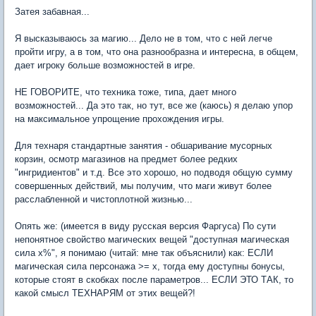
Затея забавная...
Я высказываюсь за магию... Дело не в том, что с ней легче
пройти игру, а в том, что она разнообразна и интересна, в общем,
дает игроку больше возможностей в игре.
НЕ ГОВОРИТЕ, что техника тоже, типа, дает много
возможностей... Да это так, но тут, все же (каюсь) я делаю упор
на максимальное упрощение прохождения игры.
Для технаря стандартные занятия - обшаривание мусорных
корзин, осмотр магазинов на предмет более редких
"ингридиентов" и т.д. Все это хорошо, но подводя общую сумму
совершенных действий, мы получим, что маги живут более
расслабленной и чистоплотной жизнью...
Опять же: (имеется в виду русская версия Фаргуса) По сути
непонятное свойство магических вещей "доступная магическая
сила х%", я понимаю (читай: мне так объяснили) как: ЕСЛИ
магическая сила персонажа >= х, тогда ему доступны бонусы,
которые стоят в скобках после параметров... ЕСЛИ ЭТО ТАК, то
какой смысл ТЕХНАРЯМ от этих вещей?!