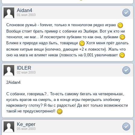
Aidan4
01 мая 2003
Слоновое ружьё - forever, только я технологом редко играю
Вообще стоит брать пример с собачки из Эшбери. Вот уж кто ни
технолог, ни маг... И посмотрите зубками то как она, зубками
Ближе к природе надо быть, товарищи
Хотя меня прёт делать
всякие хитрые вещи (колечко, дающее +2 к ловкости). Жаль что
оно на мага не влияет никак (ловкость на 0,001 увеличивает
IDLER
02 мая 2003
2Aidan4
С собачки, говоришь?.. То-есть самому бегать на четвереньках,
кусать врагов на смерть, а в конце игры перегрызть злобному
наркоманту глотку? Я бы с радостью! Да вот только возможности
такой не предусмотренно!!
Ke_eper
05 мая 2003