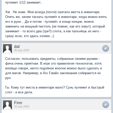
пулемет 1/12 занимает...
Хм.. Не знаю. Мне всегда (почти) хватало места в инвентаре.
Опять же, зачем таскать пулемёт в инвентаре, когда можно взять
его в руки... Да и потом - пулемёт, в конце концов, можно
заменить на мощный пистоль (не помню, как его зовут), который
занимает - то всего два (три?) слота, а как пальнёшь из него -
сразу ясно, кто здесь хозяин ;-)
dal
30 апр 2003
Согласен, пользовать предметы, собранные своими руками -
фича очень приятная. В игре это привелегия технологов, хотя,
вообще говоря, нечто подобное вполне можно было сделать и
для магов. Например, в Arx Fatalis заклинания собираются из
рун.
Гы. Кому тут места в инвентаре мало? Сунь пулемет в быстрый
слот - и все дела.
Finn
30 апр 2003