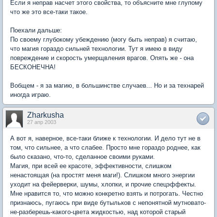
Если я неправ насчет этого свойства, то объясните мне глупому
что же это все-таки такое.
Поехали дальше:
По своему глубокому убеждению (могу быть неправ) я считаю,
что магия гораздо сильней технологии. Тут я имею в виду
повреждение и скорость умерщвления врагов. Опять же - она
БЕСКОНЕЧНА!
Вобщем - я за магию, в большинстве случаев... Но и за технарей
иногда играю.
Zharkusha
27 апр 2003
А вот я, наверное, все-таки ближе к технологии. И дело тут не в
том, что сильнее, а что слабее. Просто мне гораздо роднее, как
было сказано, что-то, сделанное своими руками.
Магия, при всей ее красоте, эффективности, слишком
ненастоящая (на простят меня маги!). Слишком много энергии
уходит на фейерверки, шумы, хлопки, и прочие спецэффекты.
Мне нравится то, что можно конкретно взять и потрогать. Честно
признаюсь, пугаюсь при виде бутыльков с непонятной мутновато-
не-разберешь-какого-цвета жидкостью, над которой старый