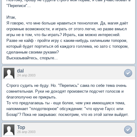
"Переписи"...
Итак,
Я говорю, что мне больше нравиться технология. Да, магия даёт
огромные возможности, и играть от этого легче, но разве вмысл
игры не в том, что бы играть? Играть, как можно интересней.
Разве не кайф - пройти игру с каким-нибудь хилиньким топором,
который будет портиться об каждого голлема, но зато с топором,
сделанным своими руками?
Высказывайтесь, спорьте...
dal
24 апр 2003
Строго судить не буду. Но. "Перепись" сама по себе тема очень
сомнительная. Руки не доходят произвести подсчет голосов и
благополучно ее прикрыть.
То что предлагаешь ты - еще более, чем уже имеющаяся тема,
напоминает "плодотворное" обсуждение: "что круче Гаусс или
Бозар"? Пока не закрываю: посмотрим, что из этой затеи выйдет.
Top
26 апр 2003