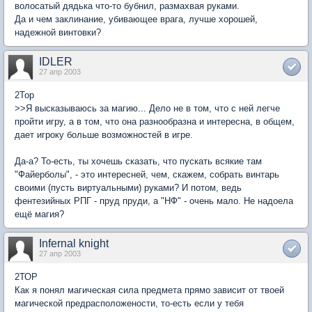
волосатый дядька что-то бубнил, размахвая руками.
Да и чем заклинание, убивающее врага, лучше хорошей,
надежной винтовки?
IDLER
27 апр 2003
2Top
>>Я высказываюсь за магию... Дело не в том, что с ней легче
пройти игру, а в том, что она разнообразна и интересна, в общем,
дает игроку больше возможностей в игре.
Да-а? То-есть, ты хочешь сказать, что пускать всякие там
"Файерболы", - это интересней, чем, скажем, собрать винтарь
своими (пусть виртуальными) руками? И потом, ведь
фентезийных РПГ - пруд пруди, а "НФ" - очень мало. Не надоела
ещё магия?
Infernal knight
27 апр 2003
2ТОР
Как я понял магическая сила предмета прямо зависит от твоей
магической предрасположености, то-есть если у тебя