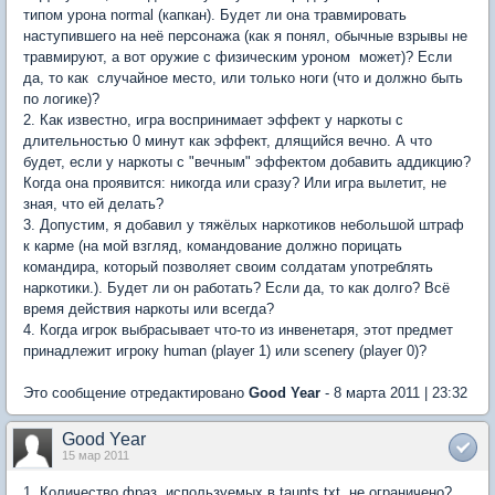
типом урона normal (капкан). Будет ли она травмировать
наступившего на неё персонажа (как я понял, обычные взрывы не
травмируют, а вот оружие с физическим уроном  может)? Если
да, то как  случайное место, или только ноги (что и должно быть
по логике)?
2. Как известно, игра воспринимает эффект у наркоты с
длительностью 0 минут как эффект, длящийся вечно. А что
будет, если у наркоты с "вечным" эффектом добавить аддикцию?
Когда она проявится: никогда или сразу? Или игра вылетит, не
зная, что ей делать?
3. Допустим, я добавил у тяжёлых наркотиков небольшой штраф
к карме (на мой взгляд, командование должно порицать
командира, который позволяет своим солдатам употреблять
наркотики.). Будет ли он работать? Если да, то как долго? Всё
время действия наркоты или всегда?
4. Когда игрок выбрасывает что-то из инвенетаря, этот предмет
принадлежит игроку human (player 1) или scenery (player 0)?
Это сообщение отредактировано
Good Year
- 8 марта 2011 | 23:32
Good Year
15 мар 2011
1. Количество фраз, используемых в taunts.txt, не ограничено?