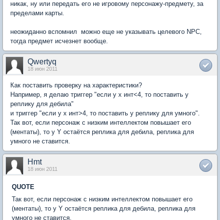
никак, ну или передать его не игровому персонажу-предмету, за
пределами карты.
неожиданно вспомнил  можно еще не указывать целевого NPC,
тогда предмет исчезнет вообще.
Qwertyq
18 июн 2011
Как поставить проверку на характеристики?
Например, я делаю триггер "если у x инт<4, то поставить y
реплику для дебила"
и триггер "если у x инт>4, то поставить y реплику для умного".
Так вот, если персонаж с низким интеллектом повышает его
(ментаты), то у Y остаётся реплика для дебила, реплика для
умного не ставится.
Hmt
18 июн 2011
QUOTE
Так вот, если персонаж с низким интеллектом повышает его
(ментаты), то у Y остаётся реплика для дебила, реплика для
умного не ставится.