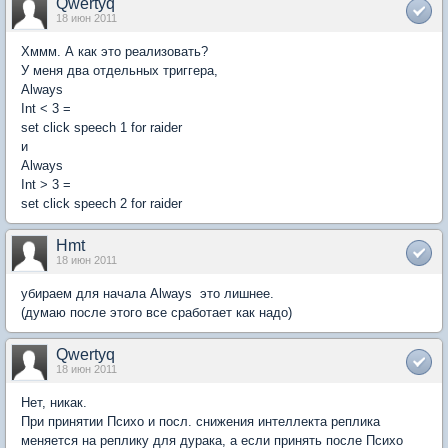
Qwertyq
18 июн 2011
Хммм. А как это реализовать?
У меня два отдельных триггера,
Always
Int < 3 =
set click speech 1 for raider
и
Always
Int > 3 =
set click speech 2 for raider
Hmt
18 июн 2011
убираем для начала Always  это лишнее.
(думаю после этого все сработает как надо)
Qwertyq
18 июн 2011
Нет, никак.
При принятии Психо и посл. снижения интеллекта реплика
меняется на реплику для дурака, а если принять после Психо