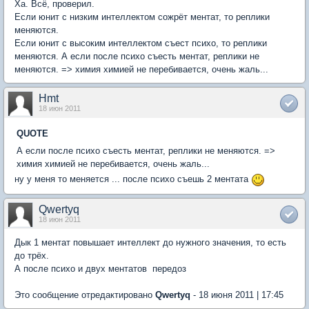
Ха. Всё, проверил.
Если юнит с низким интеллектом сожрёт ментат, то реплики
меняются.
Если юнит с высоким интеллектом съест психо, то реплики
меняются. А если после психо съесть ментат, реплики не
меняются. => химия химией не перебивается, очень жаль...
Hmt
18 июн 2011
QUOTE
А если после психо съесть ментат, реплики не меняются. =>
химия химией не перебивается, очень жаль...
ну у меня то меняется ... после психо съешь 2 ментата
Qwertyq
18 июн 2011
Дык 1 ментат повышает интеллект до нужного значения, то есть
до трёх.
А после психо и двух ментатов  передоз
Это сообщение отредактировано
Qwertyq
- 18 июня 2011 | 17:45