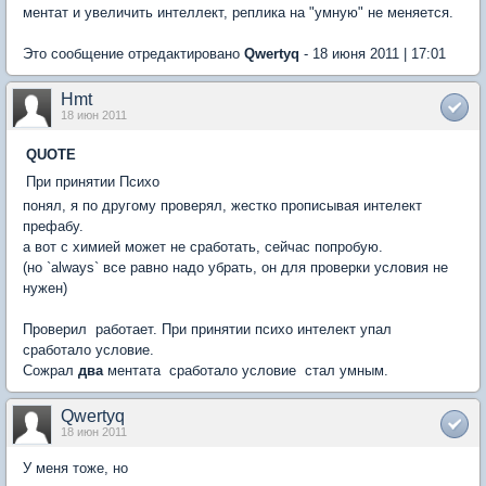
ментат и увеличить интеллект, реплика на "умную" не меняется.
Это сообщение отредактировано
Qwertyq
- 18 июня 2011 | 17:01
Hmt
18 июн 2011
QUOTE
При принятии Психо
понял, я по другому проверял, жестко прописывая интелект
префабу.
а вот с химией может не сработать, сейчас попробую.
(но `always` все равно надо убрать, он для проверки условия не
нужен)
Проверил  работает. При принятии психо интелект упал 
сработало условие.
Сожрал
два
ментата  сработало условие  стал умным.
Qwertyq
18 июн 2011
У меня тоже, но