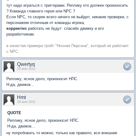
тут надо играться с триггерами. Реплику кто должен произносить
? Команда главного героя или NPC ?
Если NPC, то скорее всего ничего не выйдет, никакие проверки, с
персонажем отличным от команды игрока,
корректно
работать не будут  спасибо движку и его
разработчикам.
в качестве примера трэйт "Ночная Персона", который не работает
с NPC.
Qwertyq
18 июн 2011
Реплику, ясное дело, произносит НПС.
Н-да, движок...
Hmt
18 июн 2011
QUOTE
Реплику, ясное дело, произносит НПС.
Н-да, движок...
ну попробовать то можно, только как правило, все внешние