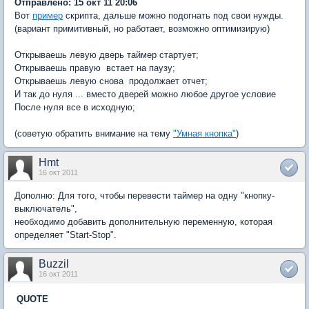
Отправлено: 15 окт 11 20:06
Вот
пример
скрипта, дальше можно подогнать под свои нужды.
(вариант примитивный, но работает, возможно оптимизирую)
Открываешь левую дверь таймер стартует;
Открываешь правую  встает на паузу;
Открываешь левую снова  продолжает отчет;
И так до нуля ... вместо дверей можно любое другое условие
После нуля все в исходную;
(советую обратить внимание на тему
"Умная кнопка"
)
Hmt
16 окт 2011
Дополню: Для того, чтобы перевести таймер на одну "кнопку-
выключатель",
необходимо добавить дополнительную переменную, которая
определяет "Start-Stop".
Buzzil
16 окт 2011
QUOTE