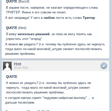
QUOTE
(Buzzil)
В вашем посте, наверное, не хватает определяющего слова
ТРИГГЕР. Иначе я его совсем не понял.
А вот неправда! У него в
любом
посте есть слово
Триггер
.
QUOTE
(Hmt)
Я вижу
несколько решений
, но пока не могу понять как
упростить этот "огород".
А можно
их
увидеть? (т.е. почему бы публично здесь не черкнуть 
тогда мало ли какой мозговой_штурм сможет поспособствовать
решению проблемы..
Hmt
15 окт 2011
QUOTE
А можно их увидеть? (т.е. почему бы публично здесь не
черкнуть  тогда мало ли какой мозговой_штурм сможет
поспособствовать решению проблемы..
я сегодня-завтра скрипт "подумаю-набросаю-выложу" ... а
дальше посмотрим.