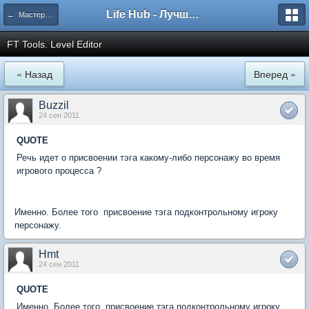
Life Hub - Лучшие компьютерные игры мира
← Мастерские Братства
FT Tools. Level Editor
« Назад
Вперед »
Buzzil
24 сен 2011
QUOTE
Речь идет о присвоении тэга какому-либо персонажу во время
игрового процесса ?
Именно. Более того  присвоение тэга подконтрольному игроку
персонажу.
Hmt
24 сен 2011
QUOTE
Именно. Более того  присвоение тэга подконтрольному игроку