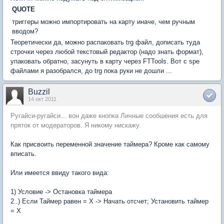
QUOTE
триггеры можно импортировать на карту иначе, чем ручным
вводом?
Теоретически да, можно распаковать trg файл, дописать туда
строчки через любой текстовый редактор (надо знать формат),
упаковать обратно, засунуть в карту через FTTools. Вот с spe
файлами я разобрался, до trg пока руки не дошли ...
Buzzil
14 окт 2011
Ругайси-ругайси... вон даже кнопка Личные сообшения есть для
пряток от модераторов. Я никому нискажу.
Как присвоить переменной значение таймера? Кроме как самому
вписать.
Или имеется ввиду такого вида:
1) Условие -> Остановка таймера
2..) Если Таймер равен = X -> Начать отсчет; Установить таймер
= Х