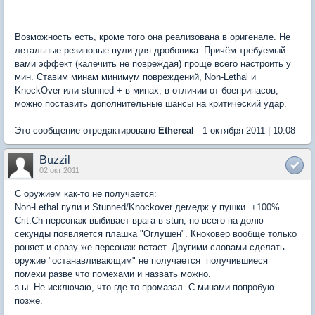
Возможность есть, кроме того она реализована в оригенале. Не
летальные резиновые пули для дробовика. Причём требуемый
вами эффект (калечить не повреждая) проще всего настроить у
мин. Ставим минам минимум повреждений, Non-Lethal и
KnockOver или stunned + в минах, в отличии от боеприпасов,
можно поставить дополнительные шансы на критический удар.
Это сообщение отредактировано
Ethereal
- 1 октября 2011 | 10:08
Buzzil
02 окт 2011
С оружием как-то не получается:
Non-Lethal пули и Stunned/Knockover демедж у пушки  +100%
Crit.Ch персонаж выбивает врага в stun, но всего на долю
секунды появляется плашка "Оглушен". Кноковер вообще только
роняет и сразу же персонаж встает. Другими словами сделать
оружие "останавливающим" не получается  получившиеся
помехи разве что помехами и назвать можно.
з.ы. Не исключаю, что где-то промазал. С минами попробую
позже.