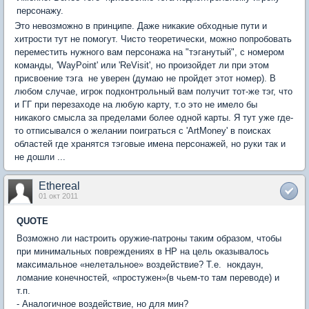
персонажу.
Это невозможно в принципе. Даже никакие обходные пути и
хитрости тут не помогут. Чисто теоретически, можно попробовать
переместить нужного вам персонажа на "тэганутый", с номером
команды, 'WayPoint' или 'ReVisit', но произойдет ли при этом
присвоение тэга  не уверен (думаю не пройдет этот номер). В
любом случае, игрок подконтрольный вам получит тот-же тэг, что
и ГГ при перезаходе на любую карту, т.о это не имело бы
никакого смысла за пределами более одной карты. Я тут уже где-
то отписывался о желании поиграться с 'ArtMoney' в поисках
областей где хранятся тэговые имена персонажей, но руки так и
не дошли ...
Ethereal
01 окт 2011
QUOTE
Возможно ли настроить оружие-патроны таким образом, чтобы
при минимальных повреждениях в НР на цель оказывалось
максимальное «нелетальное» воздействие? Т.е.  нокдаун,
ломание конечностей, «простужен»(в чьем-то там переводе) и
т.п.
- Аналогичное воздействие, но для мин?