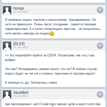
hunga
13 сен 2003
Я пробовал играть торчком и алкоголиком. Одновременно. Он
чето не прикололо. Очень бесят отходники , теряется базовая
характеристика. А я хател попроходить квестов... не получилось,
хотя начать никогда не поздно
IDLER
14 сен 2003
>> Вы попробуйте пройти за СЕБЯ. Посмотрим, как это у вас
выйдет
Это как? Игнорировать уровни опыто, что ли? В любом случае,
играть будет не так уж и сложно, персонаж-то прогрессирует!
А вообще-то, да. Затянулась темка.
AkuMbl4
17 сен 2003
при прохождении с инт<3 мой перс врезал дуба в ваулт-сити при