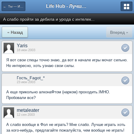
Life Hub - Лучшие компьютерные игры мира
← Ты — Избранный
А слабо пройти за дебила и урода с интелек...
« Назад
Вперед »
Yaris
18 июн 2003
Я вот свои спецы точно знаю, да вот в начале игры мочат сильно.
Но интересно, хоть узнаю свои силы.
Гость_Fagot_*
23 июн 2003
А еще прикольно алконаФтом (нарком) проходить.IMHO.
Пробовали все?
metaleater
12 сен 2003
А слабо вообще в Фол не играть? Мне слабо. Лучше играть хоть
за кого-нибудь, предлагайте пожалуйста, чем вообще не играть!