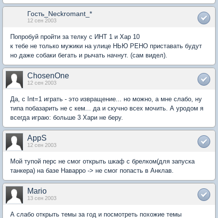
Гость_Neckromant_*
12 сен 2003
Попробуй пройти за телку с ИНТ 1 и Хар 10
к тебе не только мужики на улице НЬЮ РЕНО приставать будут
но даже собаки бегать и рычать начнут. (сам видел).
ChosenOne
12 сен 2003
Да, с Int=1 играть - это извращение... но можно, а мне слабо, ну
типа побазарить не с кем... да и скучно всех мочить. А уродом я
всегда играю: больше 3 Хари не беру.
AppS
12 сен 2003
Мой тупой перс не смог открыть шкаф с брелком(для запуска
танкера) на базе Наварро -> не смог попасть в Анклав.
Mario
13 сен 2003
А слабо открыть темы за год и посмотреть похожие темы