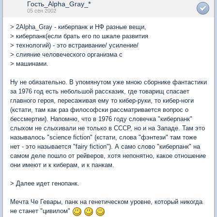
Гость_Alpha_Gray_*
05 сен 2002
> 2Alpha_Gray - киберпанк и НФ разные вещи,
> киберпанк(если брать его по шкале развития
> технологий) - это встраивание/ усиление/
> слияние человеческого организма с
> машинами.
Ну не обязательно. В упомянутом уже мною сборнике фантастики
за 1976 год есть небольшой рассказик, где товарищ спасает
главного героя, пересаживая ему то кибер-руки, то кибер-ноги
(кстати, там как раз философски рассматривается вопрос о
бессмертии). Напомню, что в 1976 году словечка "киберпанк"
слыхом не слыхивали не только в СССР, но и на Западе. Там это
называлось "science fiction" (кстати, слова "фэнтези" там тоже
нет - это называется "fairy fiction"). А само слово "киберпанк" на
самом деле пошло от рейверов, хотя непонятно, какое отношение
они имеют и к киберам, и к панкам.
> Далее идет генопанк.
Мечта Че Гевары, панк на генетическом уровне, который никогда
не станет "цивилом"