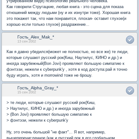
утрированном виде) психологию реального человека.
Как говорили Стругацкие, любая книга - это сцена для показа
отношений между людьми (ну и их изнутри тоже). Хорошая книга
это покажет так, что нам понравится, плохая- оставит глухое(и
хорошо если только глухое) раздражение...
Гость_Alex_Mak_*
13 сен 2002
Как я давно убедился(может не полностью, но все же) те люди,
которые слушают русский рок(Киш, Наутилус, КИНО и др.) и
иногда зарубежный(Bon Jovi) проявляют большую симпатию к
фэнтэзи, нежели к cyberpunk'у , хотя в код доступа:рай я точно
буду играть, хотя и morrowind тоже не брошу.
Гость_Alpha_Gray_*
15 сен 2002
> те люди, которые слушают русский рок(Киш,
> Наутилус, КИНО и др.) и иногда зарубежный
> (Bon Jovi) проявляют большую симпатию к
> фэнтэзи, нежели к cyberpunk'у
Ну, это очень большой "не факт"... Я вот, например,
вышеперечисленное (как и русский рок в его глобальном