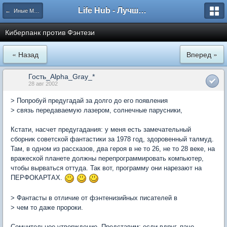
Life Hub - Лучшие компьютерные игры мира
← Иные Миры
Киберпанк против Фэнтези
« Назад
Вперед »
Гость_Alpha_Gray_*
28 авг 2002
> Попробуй предугадай за долго до его появления
> связь передаваемую лазером, солнечные парусники,
Кстати, насчет предугадания: у меня есть замечательный
сборник советской фантастики за 1978 год, здоровенный талмуд.
Там, в одном из рассказов, два героя в не то 26, не то 28 веке, на
вражеской планете должны перепрограммировать компьютер,
чтобы вырваться оттуда. Так вот, программу они нарезают на
ПЕРФОКАРТАХ.
> Фантасты в отличие от фэнтенизийных писателей в
> чем то даже пророки.
Сомнительное утверждение. Представим: если вдруг, паче