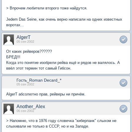
> Впрочем любители второго тоже найдутся.
Jedem Das Seine, как очень верно написали на одних известных
воротах...
AlgerT
05 сен 2002
От каких рейверов??????
БРЕД!!!
Когда это понятие изобрели рейва ещё и рядов не валялось. А
ввёл этот термин тот самый Гибсон.
Гость_Roman Decard_*
05 сен 2002
AlgerT абсолютно прав, рейверы ни причём.
Another_Alex
06 сен 2002
> Напомню, что в 1976 году словечка "киберпанк" слыхом не
слыхивали не только в СССР, но и на Западе.