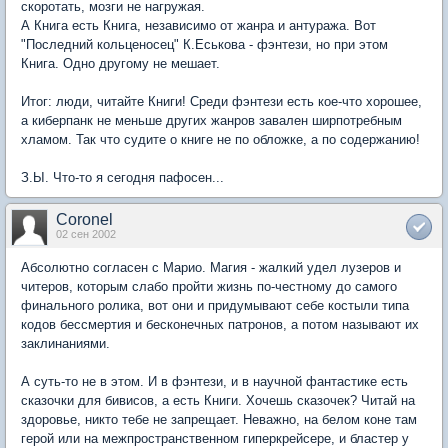
скоротать, мозги не нагружая.
А Книга есть Книга, независимо от жанра и антуража. Вот
"Последний кольценосец" К.Еськова - фэнтези, но при этом
Книга. Одно другому не мешает.
Итог: люди, читайте Книги! Среди фэнтези есть кое-что хорошее,
а киберпанк не меньше других жанров завален ширпотребным
хламом. Так что судите о книге не по обложке, а по содержанию!
З.Ы. Что-то я сегодня пафосен...
Coronel
02 сен 2002
Абсолютно согласен с Марио. Магия - жалкий удел лузеров и
читеров, которым слабо пройти жизнь по-честному до самого
финального ролика, вот они и придумывают себе костыли типа
кодов бессмертия и бесконечных патронов, а потом называют их
заклинаниями.
А суть-то не в этом. И в фэнтези, и в научной фантастике есть
сказочки для бивисов, а есть Книги. Хочешь сказочек? Читай на
здоровье, никто тебе не запрещает. Неважно, на белом коне там
герой или на межпространственном гиперкрейсере, и бластер у