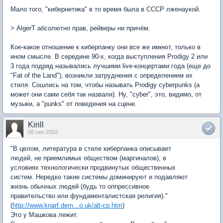
Мало того, "кибернетика" в то время была в СССР лженаукой.
> AlgerT абсолютно прав, рейверы ни причём.
Кое-какое отношение к киберпанку они все же имеют, только в
ином смысле. В середине 90-х, когда выступления Prodigy 2 или
3 года подряд назывались лучшими live-концертами года (еще до
"Fat of the Land"), возникли затруднения с определением их
стиля. Сошлись на том, чтобы называть Prodigy cyberpunks (а
может они сами себя так назвали). Ну, "cyber", это, видимо, от
музыки, а "punks" от поведения на сцене.
Kirill
06 сен 2002
"В целом, литература в стиле киберпанка описывает
людей, не приемлимых обществом (маргиналов), в
условиях технологически продвинутых общественных
систем. Нередко такие системы доминируют и подавляют
жизнь обычных людей (будь то оппрессивное
правительство или фундаменталистская религия)."
(
http://www.knarf.dem...o.uk/alt-cp.htm
)
Это у Машкова лежит.