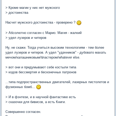
> Кроме магии у них нет мужского
> достоинства
Насчет мужского достоинства - проверено ?
> Абсолютно согласен с Марио. Магия - жалкий
> удел лузеров и читеров
Ну, не скажи. Тогда учиться высоким технологиям - тем более
удел лузеров и читеров. А удел "удачников" - дубовато махать
мечом/калашниковым/бластером/whatever else.
> вот они и придумывают себе костыли типа
> кодов бессмертия и бесконечных патронов
...типа подпространственных двигателей, лазерных пистолетов и
фузионных бомб...
> И в фэнтези, и в научной фантастике есть
> сказочки для бивисов, а есть Книги.
Совершенно согласен.