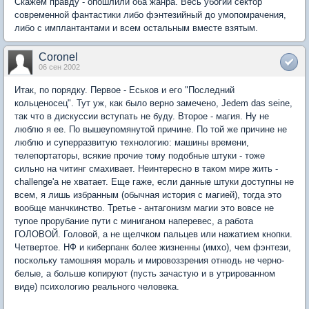
Скажем правду - опошлили оба жанра. Весь убогий сектор
современной фантастики либо фэнтезийный до умопомрачения,
либо с имплантантами и всем остальным вместе взятым.
Coronel
06 сен 2002
Итак, по порядку. Первое - Еськов и его "Последний
кольценосец". Тут уж, как было верно замечено, Jedem das seine,
так что в дискуссии вступать не буду. Второе - магия. Ну не
люблю я ее. По вышеупомянутой причине. По той же причине не
люблю и суперразвитую технологию: машины времени,
телепортаторы, всякие прочие тому подобные штуки - тоже
сильно на читинг смахивает. Неинтересно в таком мире жить -
challenge'а не хватает. Еще гаже, если данные штуки доступны не
всем, я лишь избранным (обычная история с магией), тогда это
вообще манчкинство. Третье - антагонизм магии это вовсе не
тупое прорубание пути с миниганом наперевес, а работа
ГОЛОВОЙ. Головой, а не щелчком пальцев или нажатием кнопки.
Четвертое. НФ и киберпанк более жизненны (имхо), чем фэнтези,
поскольку тамошняя мораль и мировоззрения отнюдь не черно-
белые, а больше копируют (пусть зачастую и в утрированном
виде) психологию реального человека.