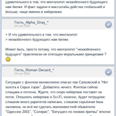
удивительного в том, что менталитет незаоблочного будующего
нам билже. И факт задачи и массштабы действа глобальней и
больше, чаще именно в киберпанке.
Гость_Alpha_Gray_*
04 сен 2002
> И что удивительного в том, что менталитет
> незаоблочного будующего нам билже.
Может быть, просто потому, что менталитет "незаоблачного
будущего" практически не отягощен моральными принципами ?
Гость_Roman Decard_*
04 сен 2002
Ситуацию с фэнтези великолепно описал пан Сапковский в "Нет
золота в Серых горах". Добавлять нечего. Фэнтези сейчас
слащава и поточна. Ждите, что скоро киберпанк поставят на
поток. Опошлить киберпанк и Sci-Fi, конечно, будет потруднее:
слишком много раритетов написано, слишком серьёзная база
заложена, но всё же сделать малоизвестной обывателю
"Одиссею 2001", "Солярис", "Бегущего по лезвию бритвы" вполне