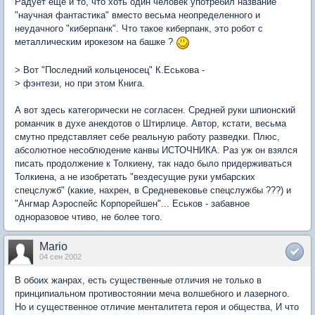
Радует еще и то, что хоть один человек употребил название
"научная фантастика" вместо весьма неопределенного и
неудачного "киберпанк". Что такое киберпанк, это робот с
металлическим ирокезом на башке ?
> Вот "Последний кольценосец" К.Еськова -
> фэнтези, но при этом Книга.
А вот здесь категорически не согласен. Cредней руки шпионский
романчик в духе анекдотов о Штирлице. Автор, кстати, весьма
смутно представляет себе реальную работу разведки. Плюс,
абсолютное несоблюдение канвы ИСТОЧНИКА. Раз уж он взялся
писать продолжение к Толкиену, так надо было придерживаться
Толкиена, а не изобретать "вездесущие руки умбарских
спецслужб" (какие, нахрен, в Средневековье спецслужбы ???) и
"Ангмар Аэроспейс Корпорейшен"... Еськов - забавное
одноразовое чтиво, не более того.
Mario
04 сен 2002
В обоих жанрах, есть существенные отличия не только в
принципиальном противостоянии меча волшебного и лазерного.
Но и существенное отличие менталитета героя и общества, И что