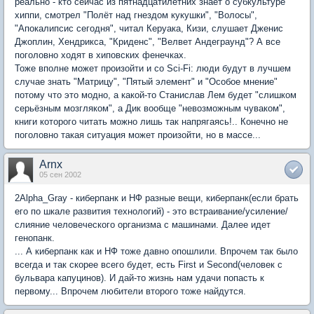
реально - кто сейчас из пятнадцатилетних знает о субкультуре
хиппи, смотрел "Полёт над гнездом кукушки", "Волосы",
"Апокалипсис сегодня", читал Керуака, Кизи, слушает Дженис
Джоплин, Хендрикса, "Криденс", "Велвет Андеграунд"? А все
поголовно ходят в хиповских фенечках.
Тоже вполне может произойти и со Sci-Fi: люди будут в лучшем
случае знать "Матрицу", "Пятый элемент" и "Особое мнение"
потому что это модно, а какой-то Станислав Лем будет "слишком
серьёзным мозгляком", а Дик вообще "невозможным чуваком",
книги которого читать можно лишь так напрягаясь!.. Конечно не
поголовно такая ситуация может произойти, но в массе...
Arnx
05 сен 2002
2Alpha_Gray - киберпанк и НФ разные вещи, киберпанк(если брать
его по шкале развития технологий) - это встраивание/усиление/
слияние человеческого организма с машинами. Далее идет
генопанк.
... А киберпанк как и НФ тоже давно опошлили. Впрочем так было
всегда и так скорее всего будет, есть First и Second(человек с
бульвара капуцинов). И дай-то жизнь нам удачи попасть к
первому... Впрочем любители второго тоже найдутся.