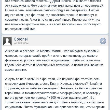
это точно из класса фэнтези. Даром ничего не бывает. Откроют
эту самую ману. Чем заклинанием или мычанием в позе лотоса?
О том и речь волшебные палочки будут на батарейках. Нет ни
одного стоящего фэнтези, где характер героя ни припернут к
современности. А маги по сути своей пшык. Кроме магии у них
нет мужского достоинства, и в своем бессилии они злобствуют
на окружающий мир.
Coronel
02 сен 2002
Абсолютно согласен с Марио. Магия - жалкий удел лузеров и
читеров, которым слабо пройти жизнь по-честному до самого
финального ролика, вот они и придумывают себе костыли типа
кодов бессмертия и бесконечных патронов, а потом называют их
заклинаниями.
А суть-то не в этом. И в фэнтези, и в научной фантастике есть
сказочки для бивисов, а есть Книги. Хочешь сказочек? Читай на
здоровье, никто тебе не запрещает. Неважно, на белом коне там
герой или на межпространственном гиперкрейсере, и бластер у
него в руках или лонгсворд "+500 ко всем параметрам". Вот
только уважения такие книги не достойны - жвачка для глаз, чего
ее уважать. Чисто функциональное приспособление, чтобы время