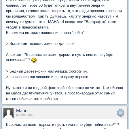
чаяния, лет через 50 будет открыта внутренняя энергия
организма, позволяющая творить то, что люди прошлого назвали
бы волшебством. Как ты думаешь, как эту энергию назовут ? Я
почему-то думаю, что - МАНА. И создатели "Варкрафта" тоже
угодят в предсказатели.
Вспомним историю появления слова "робот"...
> Высокими технологиями не для всех.
А как же - "Всевластие всем, даром, и пусть никкто не уйдет
обиженный" ?
> Бедный деревенский мальчишка, хобгоблин,
> произносит заклинание и всем сразу хорошо.
Ну, такого я ни в одной фэнтезийной книжке не читал. Там обычно
на магов десятилетиями учатся, а простонародье этих самых
магов побаивается и избегает.
Mario
02 сен 2002
Всевластие всем, даром, и пусть никкто не уйдет обиженный" ?