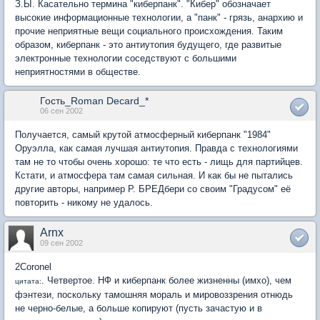
З.Ы. Касательно термина "киберпанк". "Кибер" обозначает
высокие информационные технологии, а "панк" - грязь, анархию и
прочие неприятные вещи социального происхождения. Таким
образом, киберпанк - это антиутопия будущего, где развитые
электронные технологии соседствуют с большими
неприятностями в обществе.
Гость_Roman Decard_*
06 сен 2002
Получается, самый крутой атмосферный киберпанк "1984"
Оруэлла, как самая лучшая антиутопия. Правда с технологиями
там не то чтобы очень хорошо: те что есть - лищь для партийцев.
Кстати, и атмосфера там самая сильная. И как бы не пытались
другие авторы, например Р. БРЕДбери со своим "Градусом" её
повторить - никому не удалось.
Arnx
09 сен 2002
2Coronel
. Четвертое. НФ и киберпанк более жизненны (имхо), чем
цитата:
фэнтези, поскольку тамошняя мораль и мировоззрения отнюдь
не черно-белые, а больше копируют (пусть зачастую и в