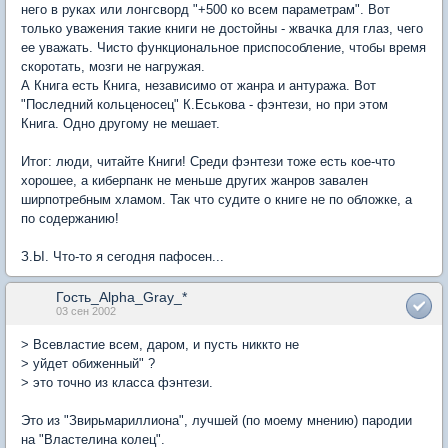
него в руках или лонгсворд "+500 ко всем параметрам". Вот
только уважения такие книги не достойны - жвачка для глаз, чего
ее уважать. Чисто функциональное приспособление, чтобы время
скоротать, мозги не нагружая.
А Книга есть Книга, независимо от жанра и антуража. Вот
"Последний кольценосец" К.Еськова - фэнтези, но при этом
Книга. Одно другому не мешает.
Итог: люди, читайте Книги! Среди фэнтези тоже есть кое-что
хорошее, а киберпанк не меньше других жанров завален
ширпотребным хламом. Так что судите о книге не по обложке, а
по содержанию!
З.Ы. Что-то я сегодня пафосен...
Гость_Alpha_Gray_*
03 сен 2002
> Всевластие всем, даром, и пусть никкто не
> уйдет обиженный" ?
> это точно из класса фэнтези.
Это из "Звирьмариллиона", лучшей (по моему мнению) пародии
на "Властелина колец".