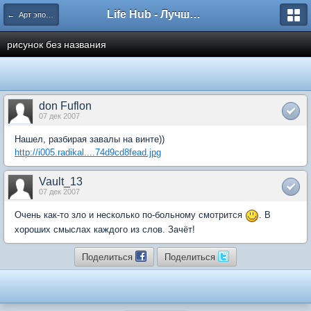
Life Hub - Лучшие компьютерные игры мира
← Арт эпохи «Возрождения»
рисунок без названия
don Fuflon
07 дек 2007
Нашел, разбирая завалы на винте))
http://i005.radikal....74d9cd8fead.jpg
Vault_13
07 дек 2007
Очень как-то зло и несколько по-больному смотрится
. В
хороших смыслах каждого из слов. Зачёт!
Поделиться
Поделиться