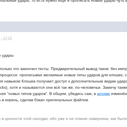
инальные удары, то есть нужно еще и прописать новые удары чуть 
 - 17:15
е удары
 только что закончил тесты. Предварительный вывод таков: без им
 в процессе: прописывая желаемые новые типы ударов для клошек, с
я навыком Клошка получает доступ к дополнительным видам ударов
icks), хотя и называются они всё так же, по-человечьи. Замечу также
ия "новых типов ударов". В общем, убедись сам, в
архиве
изменённ
 в корень, сделав бэкап оригинальных файлов.
н в ценности этой находки, ибо уже и не помню наверняка, как было