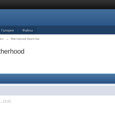
Галерея
Файлы
tics
→
Мастерские Братства
therhood
 - 15:43