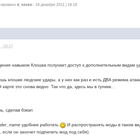
ктировано
d_seven
- 18 декабря 2011 | 18:16
 - 20:27
дения навыком Клошка получает доступ к дополнительным видам уд
шь клошке людские удары, а у них как раз и есть ДВА режима ата
 карте это снова видно. Так что да, здесь мы в тупике...
ь, сделав бэкап
older_name
удобнее работать
И распространять моды в таком ви
, если он захочет подпилить мод под себя).