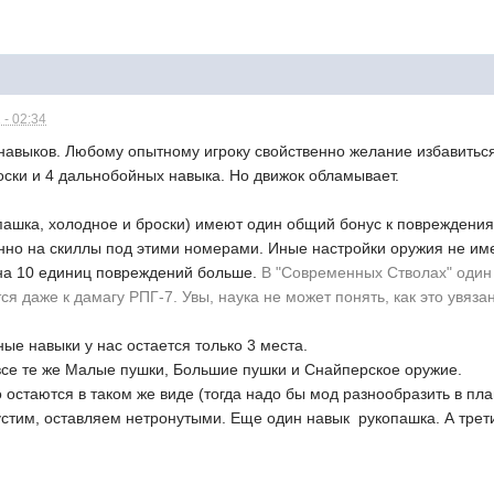
 - 02:34
 навыков. Любому опытному игроку свойственно желание избавиться
роски и 4 дальнобойных навыка. Но движок обламывает.
опашка, холодное и броски) имеют один общий бонус к повреждениям
но на скиллы под этими номерами. Иные настройки оружия не имею
 на 10 единиц повреждений больше.
В "Современных Стволах" один 
я даже к дамагу РПГ-7. Увы, наука не может понять, как это увяза
е навыки у нас остается только 3 места.
 все те же Малые пушки, Большие пушки и Снайперское оружие.
остаются в таком же виде (тогда надо бы мод разнообразить в пла
устим, оставляем нетронутыми. Еще один навык  рукопашка. А трет