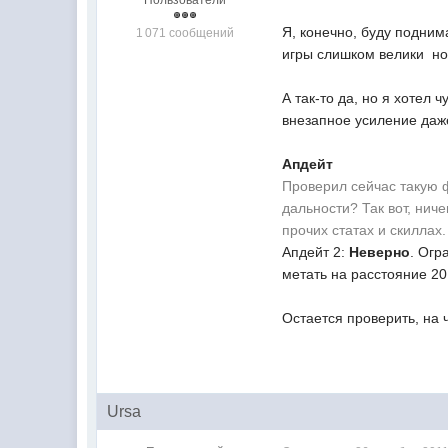
Я, конечно, буду подним
1 071 сообщений
игры слишком велики  н
А так-то да, но я хотел 
внезапное усиление даж
Апдейт
Проверил сейчас такую ф
дальности? Так вот, нич
прочих статах и скиллах.
Апдейт 2:
Неверно
. Огр
метать на расстояние 20
Остается проверить, на 
Ursa