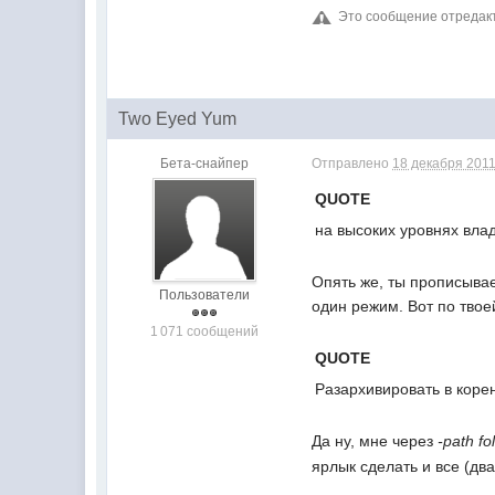
Это сообщение отреда
Two Eyed Yum
Бета-снайпер
Отправлено
18 декабря 2011
QUOTE
на высоких уровнях вла
Опять же, ты прописывае
Пользователи
один режим. Вот по твоей
1 071 сообщений
QUOTE
Разархивировать в корен
Да ну, мне через
-path f
ярлык сделать и все (два