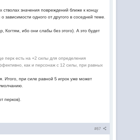
ых стволах значения повреждений ближе к концу
о зависимости одного от другого в соседней теме.
р, Когтям, ибо они слабы без этого). А это будет
ще перк есть на +2 силы для определения
эффективно, как и персонаж с 12 силы, при равных
. Итого, при силе равной 5 игрок уже может
 умолчанию.
т перков).
#67