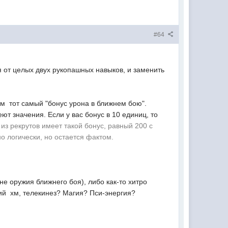
#64
 от целых двух рукопашных навыков, и заменить
  тот самый "бонус урона в ближнем бою".
т значения. Если у вас бонус в 10 единиц, то
из рекрутов имеет такой бонус, равный 200 с
но логически, но остается фактом.
не оружия ближнего боя), либо как-то хитро
ий  хм, телекинез? Магия? Пси-энергия?