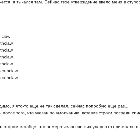
жется, я тыкался там. Сейчас твоё утверждение ввело меня в ступор
thclaw
eathclaw
eathclaw
eathclaw
eathclaw
 Deathclaw
 Deathclaw
димо, я что-то еще не так сделал, сейчас попробую еще раз...
 после того, что указан по умолчанию, вставив строки посреди с
во втором столбце  это номера человеческих ударов (в оригинале о