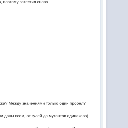
, поэтому затестил снова.
писка? Между значениями только один пробел?
ни даны всем, от гулей до мутантов одинаково).