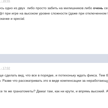
 - 16:55
есь одно из двух  либо просто забить на милишников либо
очень
се
 фт при игре на высоком уровне сложности (даже при отключенном
качке и special.
 - 17:02
ще сделать вид, что все в порядке, и потихоньку ждать фикса. Тем 
. Разве что рассматривать это в виде компенсации за неработающу
е те же гранатометы? Дамаг там, как ни крути, и впрямь высокий. А е