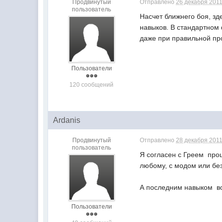
Продвинутый
Отправлено
26 декабря 2011
пользователь
Насчет ближнего боя, зд
навыков. В стандартном
даже при правильной про
Пользователи
120 сообщений
Ardanis
Продвинутый
Отправлено
28 декабря 2011
пользователь
Я согласен с Греем  про
любому, с модом или без
А последним навыком  вс
Пользователи