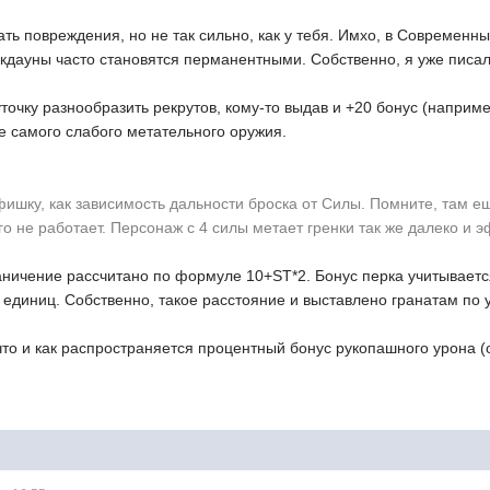
ать повреждения, но не так сильно, как у тебя. Имхо, в Современн
окдауны часто становятся перманентными. Собственно, я уже писал 
чуточку разнообразить рекрутов, кому-то выдав и +20 бонус (наприме
е самого слабого метательного оружия.
ишку, как зависимость дальности броска от Силы. Помните, там е
его не работает. Персонаж с 4 силы метает гренки так же далеко и 
аничение рассчитано по формуле 10+ST*2. Бонус перка учитывается
 единиц. Собственно, такое расстояние и выставлено гранатам по
что и как распространяется процентный бонус рукопашного урона (о