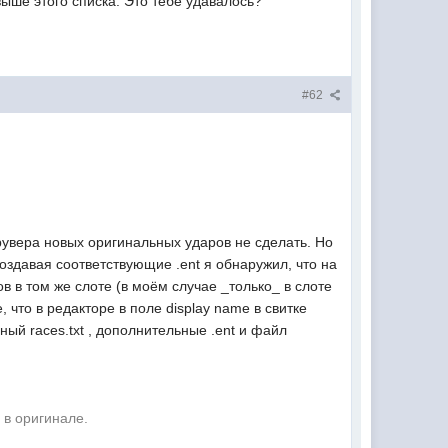
выше этого списка. Это тебе удавалось?
#62
прувера новых оригинальных ударов не сделать. Но
оздавая соответствующие .ent я обнаружил, что на
 в том же слоте (в моём случае _только_ в слоте
, что в редакторе в поле display name в свитке
ый races.txt , дополнительные .ent и файл
 в оригинале.