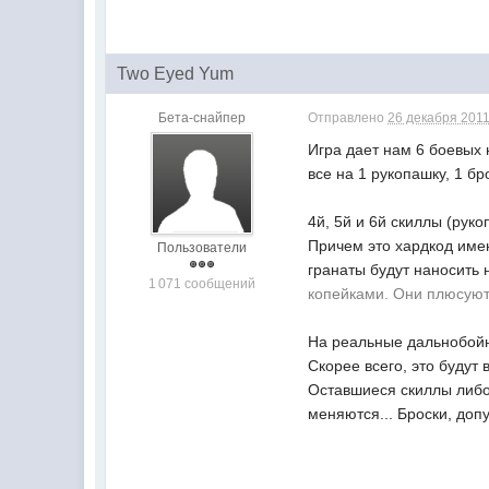
Two Eyed Yum
Бета-снайпер
Отправлено
26 декабря 2011
Игра дает нам 6 боевых
все на 1 рукопашку, 1 б
4й, 5й и 6й скиллы (рук
Причем это хардкод имен
Пользователи
гранаты будут наносить
1 071 сообщений
копейками. Они плюсуютс
На реальные дальнобойны
Скорее всего, это будут
Оставшиеся скиллы либо 
меняются... Броски, доп