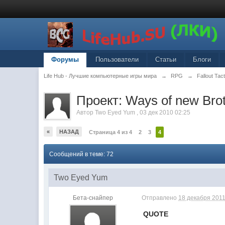
Форумы
Пользователи
Статьи
Блоги
Life Hub - Лучшие компьютерные игры мира
→
RPG
→
Fallout Tac
Проект: Ways of new Bro
Автор
Two Eyed Yum
,
03 дек 2010 02:25
«
НАЗАД
Страница 4 из 4
2
3
4
Сообщений в теме: 72
Two Eyed Yum
Бета-снайпер
Отправлено
18 декабря 2011
QUOTE