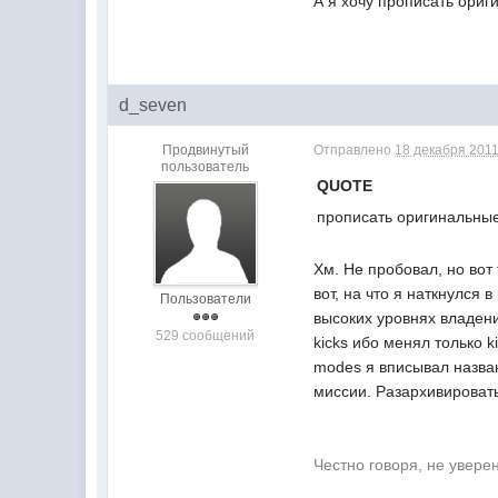
А я хочу прописать ориг
d_seven
Продвинутый
Отправлено
18 декабря 2011
пользователь
QUOTE
прописать оригинальны
Хм. Не пробовал, но вот
вот, на что я наткнулся
Пользователи
высоких уровнях владени
529 сообщений
kicks ибо менял только k
modes я вписывал назван
миссии. Разархивировать
Честно говоря, не увере