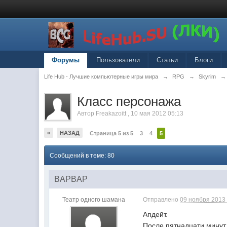
Форумы
Пользователи
Статьи
Блоги
Life Hub - Лучшие компьютерные игры мира
→
RPG
→
Skyrim
→
Класс персонажа
Автор
Freakazoitt
,
10 мая 2012 05:13
«
НАЗАД
Страница 5 из 5
3
4
5
Сообщений в теме: 80
BAPBAP
Театр одного шамана
Отправлено
09 ноября 2013 
Апдейт.
После пятнадцати минут