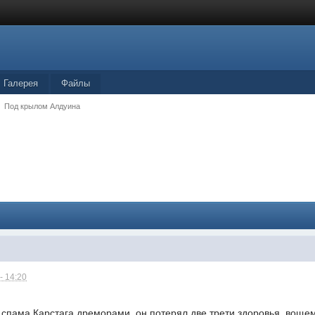
Галерея
Файлы
Под крылом Алдуина
- 14:20
 спама Карстага дреморами, он потерял две трети здоровья, воще