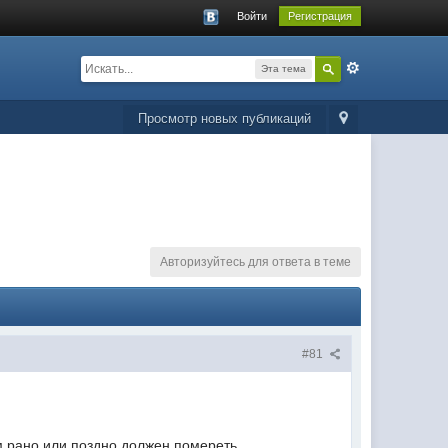
Войти
Регистрация
Эта тема
Просмотр новых публикаций
Авторизуйтесь для ответа в теме
#81
м рано или поздно должен помереть.