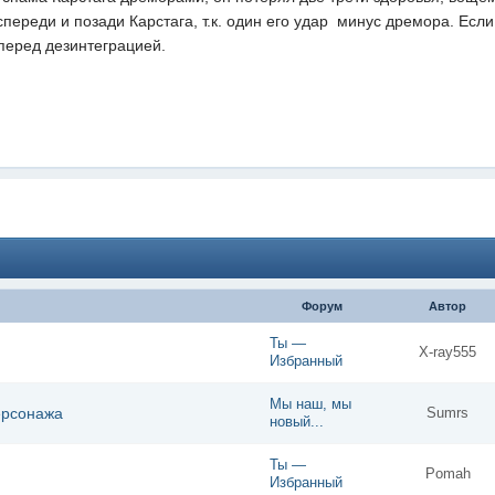
ереди и позади Карстага, т.к. один его удар  минус дремора. Если
 перед дезинтеграцией.
Форум
Автор
Ты —
X-ray555
Избранный
Мы наш, мы
ерсонажа
Sumrs
новый...
Ты —
Pomah
Избранный