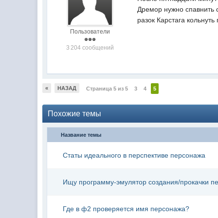
Дремор нужно спавнить сп
разок Карстага кольнуть
Пользователи
3 204 сообщений
«
НАЗАД
Страница 5 из 5
3
4
5
Похожие темы
Название темы
Статы идеального в перспективе персонажа
Ищу программу-эмулятор создания/прокачки п
Где в ф2 проверяется имя персонажа?