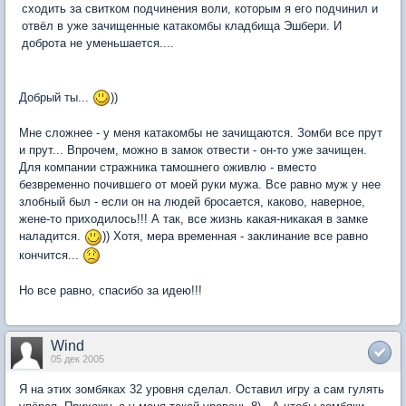
сходить за свитком подчинения воли, которым я его подчинил и
отвёл в уже зачищенные катакомбы кладбища Эшбери. И
доброта не уменьшается....
Добрый ты...
))
Мне сложнее - у меня катакомбы не зачищаются. Зомби все прут
и прут... Впрочем, можно в замок отвести - он-то уже зачищен.
Для компании стражника тамошнего оживлю - вместо
безвременно почившего от моей руки мужа. Все равно муж у нее
злобный был - если он на людей бросается, каково, наверное,
жене-то приходилось!!! А так, все жизнь какая-никакая в замке
наладится.
)) Хотя, мера временная - заклинание все равно
кончится...
Но все равно, спасибо за идею!!!
Wind
05 дек 2005
Я на этих зомбяках 32 уровня сделал. Оставил игру а сам гулять