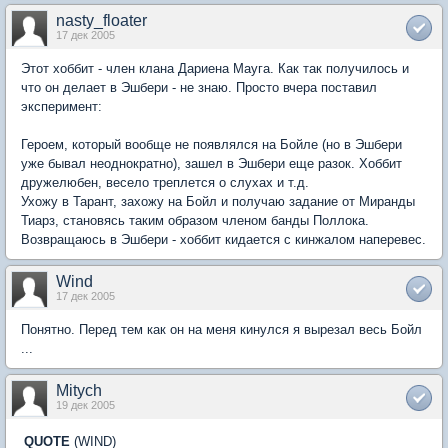
nasty_floater
17 дек 2005
Этот хоббит - член клана Дариена Мауга. Как так получилось и
что он делает в Эшбери - не знаю. Просто вчера поставил
эксперимент:
Героем, который вообще не появлялся на Бойле (но в Эшбери
уже бывал неоднократно), зашел в Эшбери еще разок. Хоббит
дружелюбен, весело треплется о слухах и т.д.
Ухожу в Тарант, захожу на Бойл и получаю задание от Миранды
Тиарз, становясь таким образом членом банды Поллока.
Возвращаюсь в Эшбери - хоббит кидается с кинжалом наперевес.
Wind
17 дек 2005
Понятно. Перед тем как он на меня кинулся я вырезал весь Бойл
...
Mitych
19 дек 2005
QUOTE
(WIND)