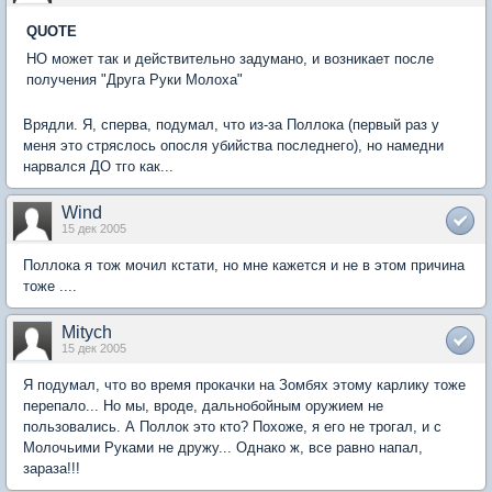
QUOTE
НО может так и действительно задумано, и возникает после
получения "Друга Руки Молоха"
Врядли. Я, сперва, подумал, что из-за Поллока (первый раз у
меня это стряслось опосля убийства последнего), но намедни
нарвался ДО тго как...
Wind
15 дек 2005
Поллока я тож мочил кстати, но мне кажется и не в этом причина
тоже ....
Mitych
15 дек 2005
Я подумал, что во время прокачки на Зомбях этому карлику тоже
перепало... Но мы, вроде, дальнобойным оружием не
пользовались. А Поллок это кто? Похоже, я его не трогал, и с
Молочьими Руками не дружу... Однако ж, все равно напал,
зараза!!!