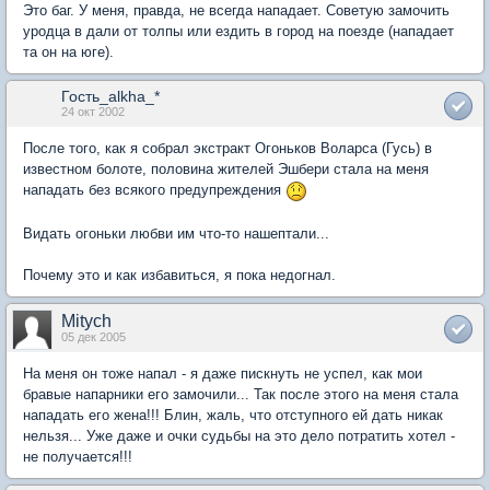
Это баг. У меня, правда, не всегда нападает. Советую замочить
уродца в дали от толпы или ездить в город на поезде (нападает
та он на юге).
Гость_alkha_*
24 окт 2002
После того, как я собрал экстракт Огоньков Воларса (Гусь) в
известном болоте, половина жителей Эшбери стала на меня
нападать без всякого предупреждения
Видать огоньки любви им что-то нашептали...
Почему это и как избавиться, я пока недогнал.
Mitych
05 дек 2005
На меня он тоже напал - я даже пискнуть не успел, как мои
бравые напарники его замочили... Так после этого на меня стала
нападать его жена!!! Блин, жаль, что отступного ей дать никак
нельзя... Уже даже и очки судьбы на это дело потратить хотел -
не получается!!!