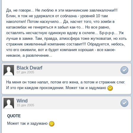
Да, не говори... Не люблю я эти манчкинские завлекалочки!!!
Блин, я тож не удержался от соблазна - уровней 10 там
наколотил! Потом наскучило... Да, насчет того, что зомби в
катакомбах не генеряться я забыл как-то... Но все равно,
оставлять несчастную одинокую вдову в склепе... Бр-р-р-р... Уж
лучше в замке. Там, правда, атмосфера тоже жутковатая, но хоть
стражник оживленный компанию составит!!! Обрадуется, небось,
что его оживили, вот и будет компания хорошая - все какое-
никакое, а развлечение...
Black Dwarf
07 дек 2005
На меня он тоже напал, потом его жена, а потом и стражник слег.
И это при каждом прохождении. Может так и задумано
Wind
15 дек 2005
QUOTE
Может так и задумано