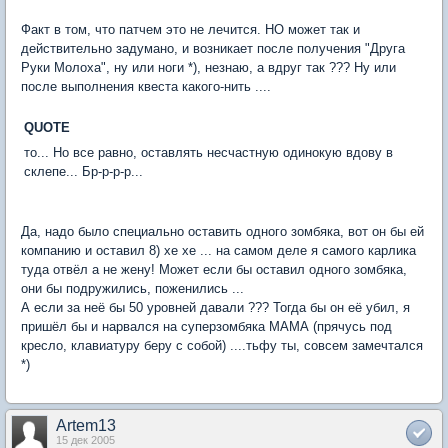
Факт в том, что патчем это не лечится. НО может так и
действительно задумано, и возникает после получения "Друга
Руки Молоха", ну или ноги *), незнаю, а вдруг так ??? Ну или
после выполнения квеста какого-нить ....
QUOTE
то... Но все равно, оставлять несчастную одинокую вдову в
склепе... Бр-р-р-р...
Да, надо было специально оставить одного зомбяка, вот он бы ей
компанию и оставил 8) хе хе ... на самом деле я самого карлика
туда отвёл а не жену! Может если бы оставил одного зомбяка,
они бы подружились, поженились ...
А если за неё бы 50 уровней давали ??? Тогда бы он её убил, я
пришёл бы и нарвался на суперзомбяка МАМА (прячусь под
кресло, клавиатуру беру с собой) ....тьфу ты, совсем замечтался
*)
Artem13
15 дек 2005