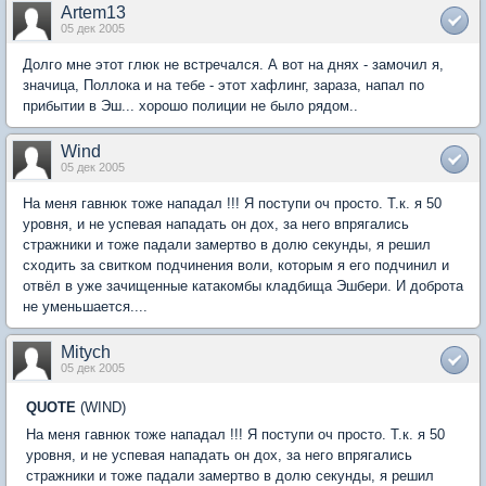
Artem13
05 дек 2005
Долго мне этот глюк не встречался. А вот на днях - замочил я,
значица, Поллока и на тебе - этот хафлинг, зараза, напал по
прибытии в Эш... хорошо полиции не было рядом..
Wind
05 дек 2005
На меня гавнюк тоже нападал !!! Я поступи оч просто. Т.к. я 50
уровня, и не успевая нападать он дох, за него впрягались
стражники и тоже падали замертво в долю секунды, я решил
сходить за свитком подчинения воли, которым я его подчинил и
отвёл в уже зачищенные катакомбы кладбища Эшбери. И доброта
не уменьшается....
Mitych
05 дек 2005
QUOTE
(WIND)
На меня гавнюк тоже нападал !!! Я поступи оч просто. Т.к. я 50
уровня, и не успевая нападать он дох, за него впрягались
стражники и тоже падали замертво в долю секунды, я решил