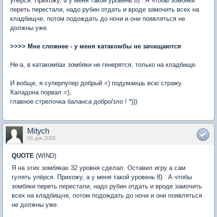
упёрся. Прихожу, а у меня такой уровень 8) . А чтобы зомбяки
переть перестали, надо рубин отдать и вроде замочить всех на
кладбищче, потом подождать до ночи и они появляться не
должны уже.
>>>> Мне сложнее - у меня катакомбы не зачищаются
Не-а, в катакомбах зомбяки не генерятся, только на кладбище.
И вобще, я суперпупер добрый =) подумаешь всю стражу
Каладона порвал =),
главное стрелочка баланса добро/зло ! *)))
Mitych
06 дек 2005
QUOTE
(WIND)
Я на этих зомбяках 32 уровня сделал. Оставил игру а сам
гулять упёрся. Прихожу, а у меня такой уровень 8) . А чтобы
зомбяки переть перестали, надо рубин отдать и вроде замочить
всех на кладбищче, потом подождать до ночи и они появляться
не должны уже.