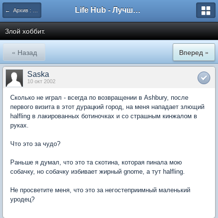
Life Hub - Лучшие компьютерные игры мира
← Архив : Arcanum
Злой хоббит.
« Назад
Вперед »
Saska
10 окт 2002
Сколько не играл - всегда по возвращении в Ashbury, после
первого визита в этот дурацкий город, на меня нападает злющий
halfling в лакированных ботиночках и со страшным кинжалом в
руках.
Что это за чудо?
Раньше я думал, что это та скотина, которая пинала мою
собачку, но собачку избивает жирный gnome, а тут halfling.
Не просветите меня, что это за негостеприимный маленький
уродец?