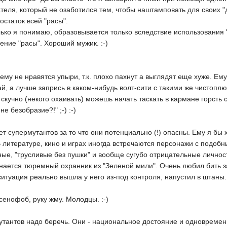
ателя, который не озаботился тем, чтобы наштамповать для своих 
остаток всей "расы".
лько я понимаю, образовывается только вследствие использования "
ение "расы". Хороший мужик. :-)
 ему не нравятся упыри, т.к. плохо пахнут а выглядят еще хуже. Ему
й, а лучше запрись в каком-нибудь волт-сити с такими же чистоплюя
т скучно (некого охаивать) можешь начать таскать в кармане горсть
не безобразие?!" ;-) :-)
ет супермутантов за то что они потенциально (!) опасны. Ему я бы х
 литературе, кино и играх иногда встречаются персонажи с подоб
е, "трусливые без пушки" и вообще сугубо отрицательные личност
нается тюремный охранник из "Зеленой мили". Очень любил бить з
 ситуация реально вышла у него из-под контроля, напустил в штаны.
ксенофоб, руку жму. Молодцы. :-)
утантов надо беречь. Они - национальное достояние и одновремен