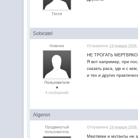
Гости
Sobiratel
Новичок
Отправлено
19 января 2006 
НЕ ТРОГАТЬ МЕРТВЯКОВ
Я вот например, при пос
сказать раса, где и с к
и тех и других практиче
Пользователи
4 сообщений
Algeron
Продвинутый
Отправлено
19 января 2006 
пользователь
Мертвяки и мутанты не 