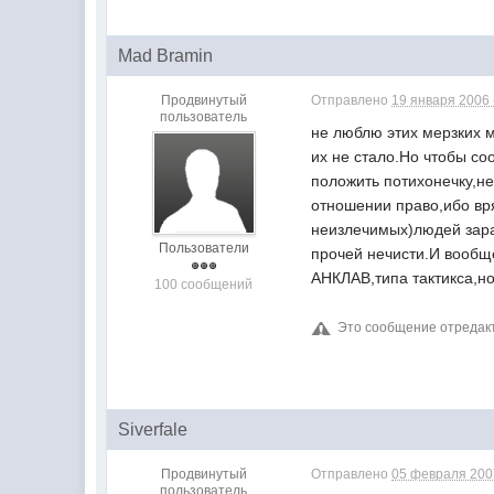
Mad Bramin
Продвинутый
Отправлено
19 января 2006 
пользователь
не люблю этих мерзких м
их не стало.Но чтобы со
положить потихонечку,не
отношении право,ибо вр
неизлечимых)людей зара
Пользователи
прочей нечисти.И вообщ
АНКЛАВ,типа тактикса,но
100 сообщений
Это сообщение отреда
Siverfale
Продвинутый
Отправлено
05 февраля 2007
пользователь