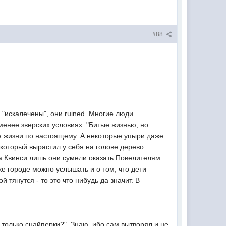
#88
 "искалечены", они ruined. Многие люди
менее зверских условиях. "Битые жизнью, но
 жизни по настоящему. А некоторые упыри даже
который вырастил у себя на голове дерево.
ода Квинси лишь они сумели оказать Повелителям
же городе можно услышать и о том, что дети
тянутся - то это что нибудь да значит. В
только снайперки?". Знаю, ибо сам вытворял и не