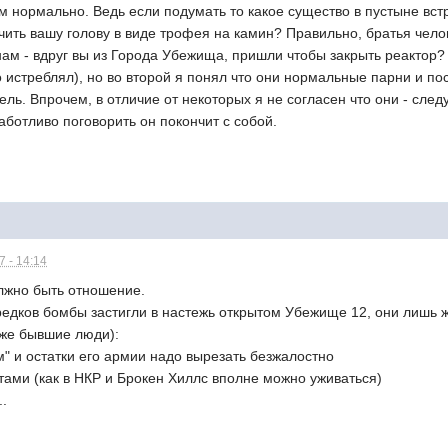
м нормально. Ведь если подумать то какое существо в пустыне вст
чить вашу голову в виде трофея на камин? Правильно, братья чело
ам - вдруг вы из Города Убежища, пришли чтобы закрыть реактор?
о истреблял), но во второй я понял что они нормальные парни и п
ель. Впрочем, в отличие от некоторых я не согласен что они - сл
заботливо поговорить он покончит с собой.
 - 14:14
лжно быть отношение.
редков бомбы застигли в настежь открытом Убежище 12, они лишь ж
оже бывшие люди):
ем" и остатки его армии надо вырезать безжалостно
тами (как в НКР и Брокен Хиллс вполне можно уживаться)
..