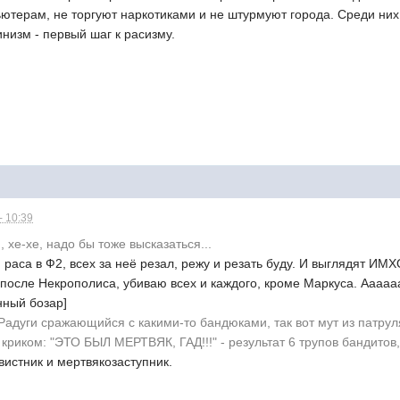
терам, не торгуют наркотиками и не штурмуют города. Среди них 
низм - первый шаг к расизму.
- 10:39
 хе-хе, надо бы тоже высказаться...
раса в Ф2, всех за неё резал, режу и резать буду. И выглядят ИМХ
после Некрополиса, убиваю всех и каждого, кроме Маркуса. Аааааа
нный бозар]
 Радуги сражающийся с какими-то бандюками, так вот мут из патрул
с криком: "ЭТО БЫЛ МЕРТВЯК, ГАД!!!" - результат 6 трупов бандитов
вистник и мертвякозаступник.