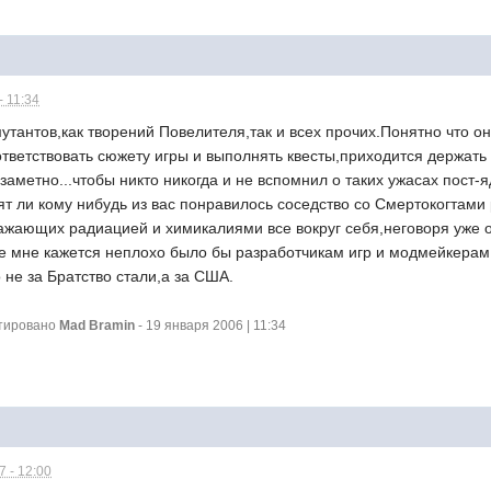
- 11:34
утантов,как творений Повелителя,так и всех прочих.Понятно что о
ответствовать сюжету игры и выполнять квесты,приходится держать 
заметно...чтобы никто никогда и не вспомнил о таких ужасах пост-
ят ли кому нибудь из вас понравилось соседство со Смертокогта
жающих радиацией и химикалиями все вокруг себя,неговоря уже о
е мне кажется неплохо было бы разработчикам игр и модмейкерам
 не за Братство стали,а за США.
ктировано
Mad Bramin
- 19 января 2006 | 11:34
 - 12:00