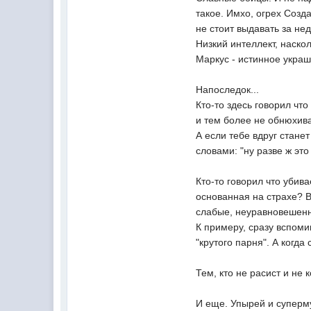
такое. Имхо, огрех Созд
не стоит выдавать за нед
Низкий интеллект, наско
Маркус - истинное украш
Напоследок...
Кто-то здесь говорил что
и тем более не обнюхива
А если тебе вдруг стане
словами: "ну разве ж это 
Кто-то говорил что убива
основанная на страхе? В
слабые, неуравновешенны
К примеру, сразу вспоми
"крутого парня". А когда
Тем, кто не расист и не 
И еще. Упырей и суперм