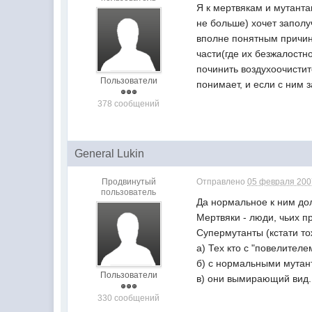
Я к мертвякам и мутанта
не больше) хочет заполу
вполне понятным причин
части(где их безжалостн
починить воздухоочистит
Пользователи
понимает, и если с ним 
378 сообщений
General Lukin
Продвинутый
Отправлено
05 февраля 2007
пользователь
Да нормальное к ним до
Мертвяки - люди, чьих п
Супермутанты (кстати т
а) Тех кто с "повелител
б) с нормальными мутан
Пользователи
в) они вымирающий вид.
330 сообщений