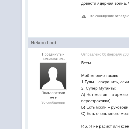
довести ядерная война. 
Это сообщение отреда
Nekron Lord
Продвинутый
Отправлено
06 февраля 2007
пользователь
Всем.
Моё мнение таково:
1.Гулы – сохранить, лечи
2. Супер Мутанты:
Пользователи
А) Нет мозгов – в армию 
перестраховки).
30 сообщений
Б) Есть мозги – руководи
С) Есть очень много мозг
P.S. Я не расист или кс