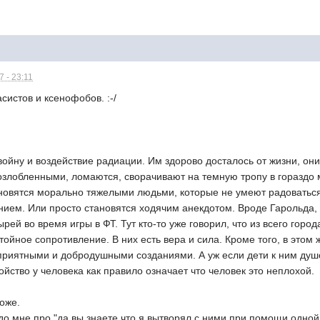
 - 23:11
систов и ксенофобов. :-/
йну и воздействие радиации. Им здорово досталось от жизни, они
озлобленными, ломаются, сворачивают на темную тропу в гораздо 
новятся морально тяжелыми людьми, которые не умеют радоваться
ием. Или просто становятся ходячим анекдотом. Вроде Гарольда, 
рей во время игры в ФТ. Тут кто-то уже говорил, что из всего гор
ойное сопротивление. В них есть вера и сила. Кроме того, в этом 
риятными и добродушными созданиями. А уж если дети к ним душой 
ойство у человека как правило означает что человек это неплохой.
оже.
о мне про "да вы знаете что я вытворял с ними при помощи одной 