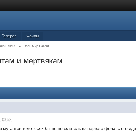
Галерея
Файлы
ие Fallout
→
Весь мир Fallout
там и мертвякам...
- 03:53
и мутантов тоже. если бы не повелитель из первого фола, с его и