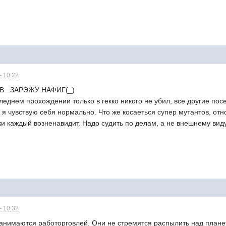
- 10:22
...ЗАРЭЖУ НАФИГ(_)
леднем прохождении только в гекко никого не убил, все другие пос
ем, я чувствую себя нормально. Что же косаеться супер мутантов, 
ски каждый возненавидит. Надо судить по делам, а не внешнему виду
- 10:32
занимаются работорговлей. Они не стремятся распылить над плане