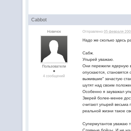
Cabbot
Новичок
Отправлено
05 февраля 2007
Надо же сколько здесь ра
Сабж.
Упырей уважаю.
Они пережили ядерную во
Пользователи
опускаются, становятся 
4 сообщений
выжившие" зачастую ста
шутят над своим положен
Особенно я зауважал упы
Зверей более-менее дост
считают упырей весьма п
реальной жизни такое св
Супермутантов уважаю т
Славные бойцы. И не над