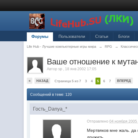
Форумы
Пользователи
Статьи
Блоги
Life Hub - Лучшие компьютерные игры мира
→
RPG
→
Классическ
Ваше отношение к мутан
Автор
sp
,
18 янв 2002 17:05
«
НАЗАД
ВПЕРЕД
Страница 5 из 7
3
4
5
6
7
Сообщений в теме: 120
Гость_Danya_*
Отправлено
04 ноября 2005 
Мертвяков мне жаль. да 
дружить.