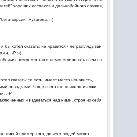
"детей" хороших доспехов и дальнобойного оружия,
бета-версии" мутагена. :-)
 я бы хотел сказать: не нравится - не разглядывай
ми. :-P ;-)
 собачьих экскрементов и демонстрировать всем со
отел сказать: то есть, имеет место ненависть,
ными повадками. Чаще всего это психологически
и. :-P
аключенных и издеваться над ними, строя из себя
но живой пример того, до чего людей может