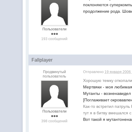
поклоняются суперкомпью
продолжение рода. Шови
Пользователи
193 сообщений
Fallplayer
Продвинутый
Отправлено
19 января 2006 
пользователь
Хорошую темку откопали,
Мертвяки - моя любимая 
Мутанты - возненавидел 
[Поглаживает окровавле
Как-то встретил патруль
Пользователи
тут я в битву вмешался 
Вот такой я мутантонена
398 сообщений