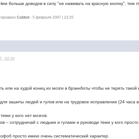
Чем больше доводов в силу "не наживать на красную кнопку", тем 
ктировано
Cabbot
- 5 февраля 2007 | 23:25
 - 02:20
ть или на худой конец их мозги в брэинботы чтобы не терять такой 
для зашиты людей и гулов или на трудовое исправление (24 часа в с
 теми у кого нет мозгов.
ов – сотрудничай с людьми и гулами и руководи теми у кого просто 
енофоб просто имею очень систематический характер.