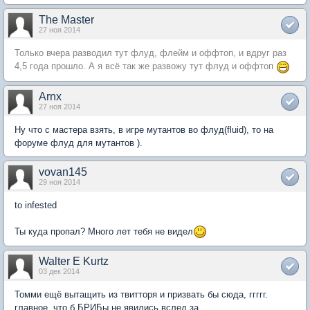
The Master
27 ноя 2014
Только вчера разводил тут флуд, флейм и оффтоп, и вдруг раз 
4,5 года прошло. А я всё так же развожу тут флуд и оффтоп
Arnx
27 ноя 2014
Ну что с мастера взять, в игре мутантов во флуд(fluid), то на
форуме флуд для мутантов ).
vovan145
29 ноя 2014
to infested
Ты куда пропал? Много лет тебя не видел
Walter E Kurtz
03 дек 2014
Томми ещё вытащить из твитторя и призвать бы сюда, ггггг.
главное, что б БРИБы не явились вслед за.