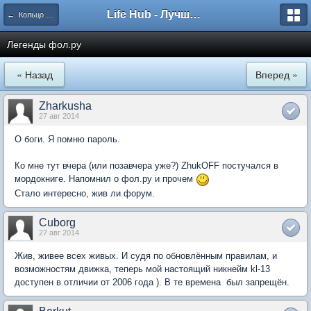
Life Hub - Лучшие компьютерные игры мира
← Кольцо Времени
Легенды фол.ру
« Назад
Вперед »
Zharkusha
27 авг 2014
О боги. Я помню пароль.
Ко мне тут вчера (или позавчера уже?) ZhukOFF постучался в
мордокниге. Напомнил о фол.ру и прочем
Стало интересно, жив ли форум.
Cuborg
27 авг 2014
Жив, живее всех живых. И судя по обновлённым правилам, и
возможностям движка, теперь мой настоящий никнейм kl-13
доступен в отличии от 2006 года ). В те времена  был запрещён.