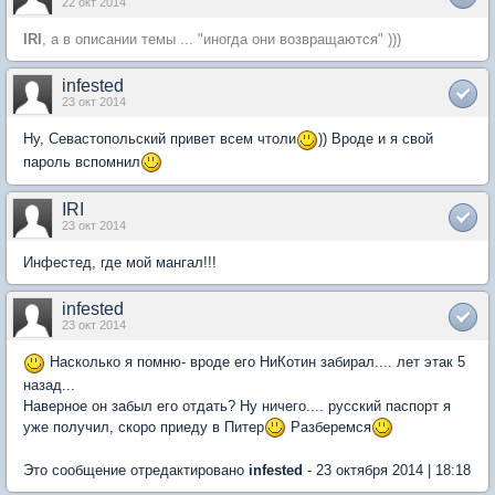
22 окт 2014
IRI
, а в описании темы ... "иногда они возвращаются" )))
infested
23 окт 2014
Ну, Севастопольский привет всем чтоли
)) Вроде и я свой
пароль вспомнил
IRI
23 окт 2014
Инфестед, где мой мангал!!!
infested
23 окт 2014
Насколько я помню- вроде его НиКотин забирал.... лет этак 5
назад...
Наверное он забыл его отдать? Ну ничего.... русский паспорт я
уже получил, скоро приеду в Питер
Разберемся
Это сообщение отредактировано
infested
- 23 октября 2014 | 18:18