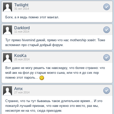
Twilight
31 окт 2014
Боги, а я ведь помню этот мангал.
Darklord
11 ноя 2014
Тут прямо hivemind дикий, прямо что нас mothership зовёт. Тоже
вспомнил про старый добрый форум.
KosKa
25 ноя 2014
Вот даже не могу решить так навскидку, что более странно: что
мой акк на фол.ру старше моего сына, или что я до сих пор
помню этот пароль...
Arnx
27 ноя 2014
Странно, что ты тут бываешь такое длительное время... И это
пожалуй лучший признак, что нам нужно это место, раз мы,
несмотря ни на что, сюда приходим.