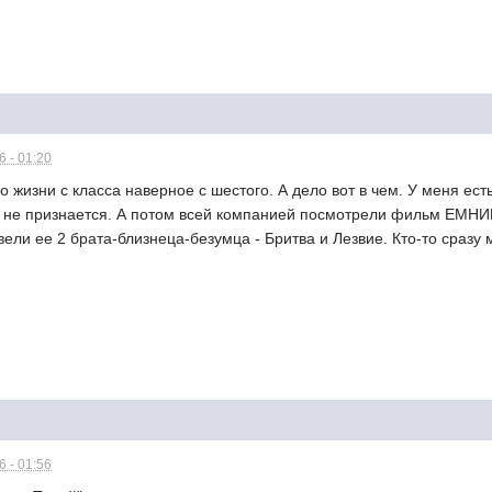
 - 01:20
о жизни с класса наверное с шестого. А дело вот в чем. У меня ест
, не признается. А потом всей компанией посмотрели фильм ЕМНИП
вели ее 2 брата-близнеца-безумца - Бритва и Лезвие. Кто-то сразу 
 - 01:56