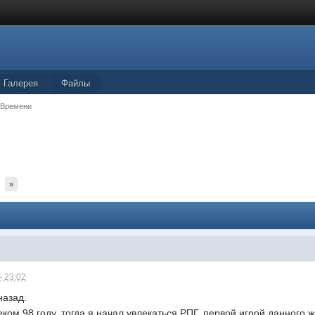
Галерея
Файлы
 Времени
»
- 23:02
назад.
ком 98 году, тогда я начал увлекаться РПГ, первой игрой данного