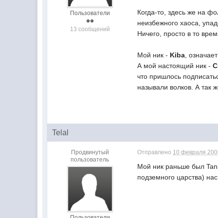
Когда-то, здесь же на ф
Пользователи
неизбежного хаоса, упад
13 сообщений
Ничего, просто в то врем
Мой ник -
Kiba
, означае
А мой настоящий ник -
C
что пришлось подписаться
называли волков. А так ж
Telal
Продвинутый
Отправлено
10 февраля 2006
пользователь
Мой ник раньше был Tana
подземного царства) нас
Пользователи