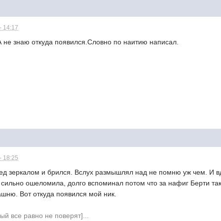
- 14:17
А не знаю откуда появился.Словно по наитию написал.
- 18:25
ред зеркалом и брился. Вслух размышлял над не помню уж чем. И в
сильно ошеломила, долго вспоминал потом что за нафиг Берти так
шню. Вот откуда появился мой ник.
ый все равно не поверят]...