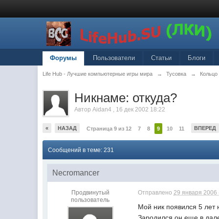
Форумы
Пользователи
Статьи
Блоги
Life Hub - Лучшие компьютерные игры мира
→
Тусовка
→
Кольцо
Никнаме: откуда?
Автор
Aidan4
,
16 дек 2002 18:22
«
НАЗАД
ВПЕРЕД
Страница 9 из 12
7
8
9
10
11
Сообщений в теме: 231
Necromancer
Продвинутый
Отправлено
29 января 2006 
пользователь
Мой ник появился 5 лет 
Зародился он еще в дале