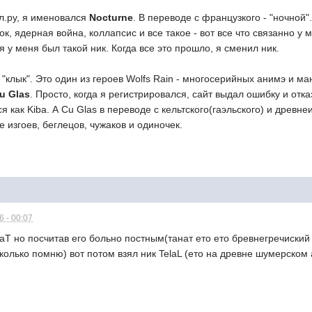
ол.ру, я именовался
Nocturne
. В переводе с французкого - "ночной
ок, ядерная война, коллапсис и все такое - вот все что связанно 
я у меня был такой ник. Когда все это прошло, я сменил ник.
т "клык". Это один из героев Wolfs Rain - многосерийных анимэ и ма
u Glas
. Просто, когда я регистрировался, сайт выдал ошибку и отк
 как Kiba. А Cu Glas в переводе с кельтского(гаэльского) и древне
е изгоев, беглецов, чужаков и одиночек.
 - 00:07
T но посчитав его больно постным(танат ето ето бревнегречиский 
колько помню) вот потом взял ник TelaL (ето на древне шумерском а