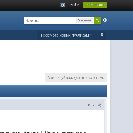
Войти
Регистрация
Эта тема
Просмотр новых публикаций
Авторизуйтесь для ответа в теме
#161
 жанра были «Аллоды 1: Печать тайны» там я