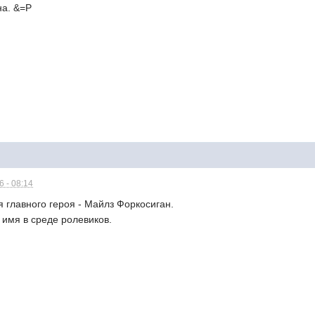
на. &=P
 - 08:14
я главного героя - Майлз Форкосиган.
е имя в среде ролевиков.