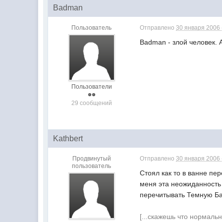
Badman
Пользователь
Отправлено
30 января 2006 
Badman - злой человек. 
Пользователи
29 сообщений
Kathbert
Продвинутый
Отправлено
30 января 2006 
пользователь
Стоял как то в ванне пе
меня эта неожиданность 
перечитывать Темную Ба
[...скажешь что нормальн