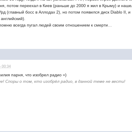
ня, потом переехал в Киев (раньше до 2000 я жил в Крыму) и наш
рд (главный босс в Аллодах 2), но потом появился диск Diablo II, 
английский).
 помню всегда пугал людей своим отношением к смерти…
- 00:34
милия парня, что изобрел радио =)
! Споры о том, кто изобрёл радио, в данной теме не вести!