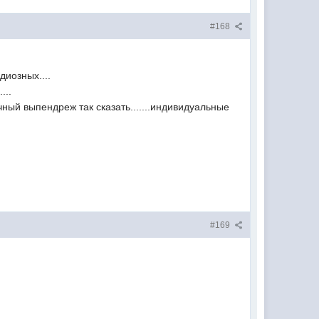
#168
диозных....
...
ичный выпендреж так сказать.......индивидуальные
#169