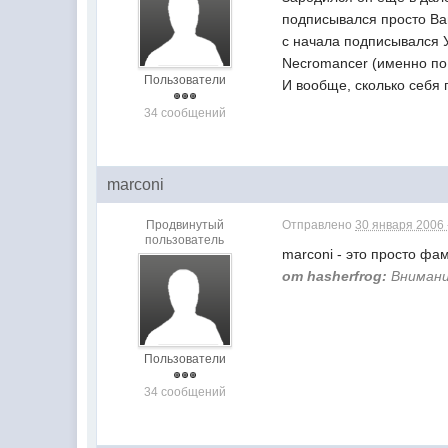
подписывался просто Ва
с начала подписывался У
Necromancer (именно по 
Пользователи
И вообще, сколько себя
34 сообщений
marconi
Продвинутый
Отправлено
30 января 2006 
пользователь
marconi - это просто фа
от hasherfrog:
Внимание
Пользователи
34 сообщений