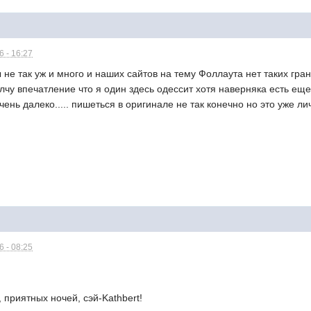
 - 16:27
 не так уж и много и наших сайтов на тему Фоллаута нет таких гран
чу впечатление что я один здесь одессит хотя наверняка есть еще.
 очень далеко..... пишеться в оригинале не так конечно но это уже л
 - 08:25
, приятных ночей, сэй-Kathbert!