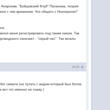
". Анархизм, "Бойцовский Клуб" Паланика, теория
у меня с тем временем. Что общего с Ноктюрном?
нги.
азался меня регистрировать под таким ником. Так
ирландского означает - "серый пес". Так кельты
#170
бог смерти (не путать с аидом который был богом
 вот что именно не скажу )