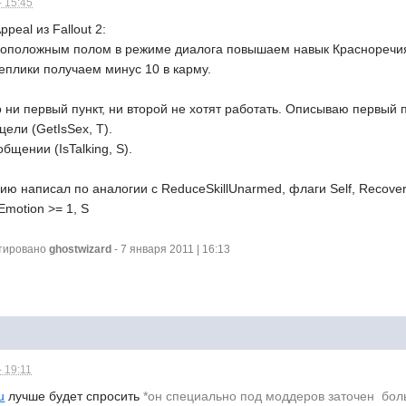
- 15:45
peal из Fallout 2:
воположным полом в режиме диалога повышаем навык Красноречия
реплики получаем минус 10 в карму.
о ни первый пункт, ни второй не хотят работать. Описываю первый п
цели (GetIsSex, T).
общении (IsTalking, S).
ию написал по аналогии с ReduceSkillUnarmed, флаги Self, Recover
Emotion >= 1, S
ктировано
ghostwizard
- 7 января 2011 | 16:13
- 19:11
u
лучше будет спросить
*он специально под моддеров заточен  б