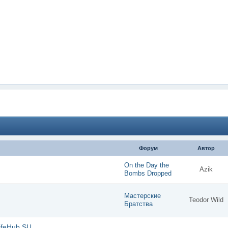
Форум
Автор
On the Day the
Azik
Bombs Dropped
Мастерские
Teodor Wild
Братства
ifeHub.SU