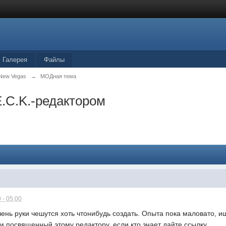
Галерея
Файлы
и New Vegas
→
МОДная тема
E.C.K.-редактором
 - 05:00
ень руки чешутся хоть чтонибудь создать. Опыта пока маловато, 
 посвященный этому редактору, если кто знает дайте ссылку.