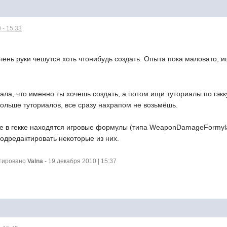
 - 15:33
чень руки чешутся хоть чтонибудь создать. Опыта пока маловато, 
ла, что именно ты хочешь создать, а потом ищи туториалы по гэкк
ольше туториалов, все сразу нахрапом не возьмёшь.
 где в гекке находятся игровые формулы (типа WeaponDamageFormyla
одредактировать некоторые из них.
ктировано
Valna
- 19 декабря 2010 | 15:37