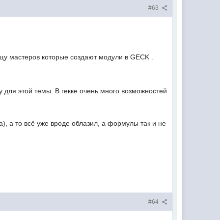
#63
ищу мастеров которые создают модули в GECK .
у для этой темы. В гекке очень много возможностей
), а то всё уже вроде облазил, а формулы так и не
#64