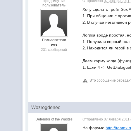
Продвинутый
Отправлено
07 января 2011 
пользователь
Хочу сделать трейт Sex Ap
1. При общении с проти
2. В случае негативной 
Логика вроде простая, н
Пользователи
1. Получили верный пол 
2. Находится ли герой в 
231 сообщений
Даем карму когда (функц
1. Если 4 <= GetDialogue
Это сообщение отреда
Wozrogdenec
Defendor of the Wastes
Отправлено
07 января 2011 
На форуме
http://teamx.r