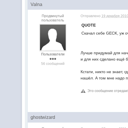
Valna
Продвинутый
Отправлено
19 декабря 2010
пользователь
QUOTE
Скачал себе GECK, уж о
Лучше придумай для нача
Пользователи
и для них сделано ещё б
56 сообщений
Кстати, никто не знает,
нашёл. А том мне надо п
Это сообщение отреда
ghostwizard