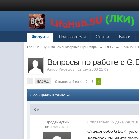
Форумы
Пользователи
Статьи
Блоги
Life Hub - Лучшие компьютерные игры мира
→
RPG
→
Fallout 3 
Вопросы по работе с G.
Автор
Kadetvdv
,
12 дек 2008 21:09
«
НАЗАД
Страница 4 из 4
2
3
4
Сообщений в теме: 64
Kel
Продвинутый
Отправлено
19 декабря 2010
пользователь
Скачал себе GECK, уж оч
Хотелось бы найти форум