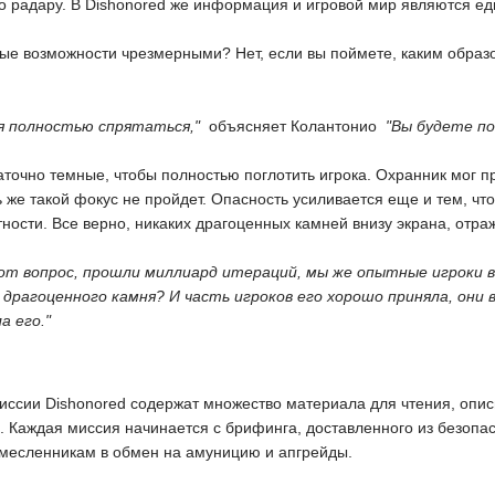
о радару. В Dishonored же информация и игровой мир являются е
ые возможности чрезмерными? Нет, если вы поймете, каким образо
ся полностью спрятаться,"
 объясняет Колантонио 
"Вы будете п
аточно темные, чтобы полностью поглотить игрока. Охранник мог п
 же такой фокус не пройдет. Опасность усиливается еще и тем, ч
тности. Все верно, никаких драгоценных камней внизу экрана, отр
т вопрос, прошли миллиард итераций, мы же опытные игроки в T
 драгоценного камня? И часть игроков его хорошо приняла, они в
а его."
с миссии Dishonored содержат множество материала для чтения, о
 Каждая миссия начинается с брифинга, доставленного из безопас
емесленникам в обмен на амуницию и апгрейды.