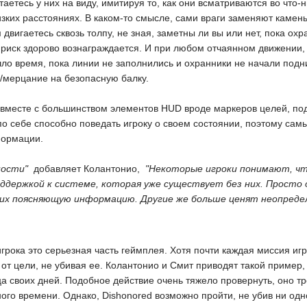
таетесь у них на виду, имитируя то, как они всматриваются во что
лизких расстояниях. В каком-то смысле, сами враги заменяют кам
 двигаетесь сквозь толпу, не зная, заметны ли вы или нет, пока ох
риск здорово вознаграждается. И при любом отчаянном движении,
шло время, пока линии не заполнились и охранники не начали подни
мерцание на безопасную балку.
вместе с большинством элементов HUD вроде маркеров целей, подс
о себе способно поведать игроку о своем состоянии, поэтому сам
формации.
ности"
 добавляет Колантонио, 
"Некоторые игроки понимают, чт
оддержкой к системе, которая уже существует без них. Просто 
х поясняющую информацию. Другие же больше ценят неопреде
 игрока это серьезная часть геймплея. Хотя почти каждая миссия и
от цели, не убивая ее. Колантонио и Смит приводят такой пример, 
ца своих дней. Подобное действие очень тяжело провернуть, оно 
ного времени. Однако, Dishonored возможно пройти, не убив ни одн