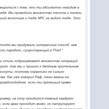
ь мириться с тем, что ты абсолютно невидим в
тебя. Мы проводили множество тестов и поняли,
ший вплотную к тебе NPС не видит тебя: 'Это
И тогда мы придумали интересный способ, чем
ли парадокс, существующий в Thief."
ш стиль подразумевает множество итераций 
ругое  так мы и пришли к двойным зрительным
люснуты, поэтому охранники не сильно
а. Как уже говорил Раф, тени важны на
правдоподобнее  если ты прячешься прямо
ример, на полу находится темный квадрат,
, если враг проходит мимо, он патрулирует