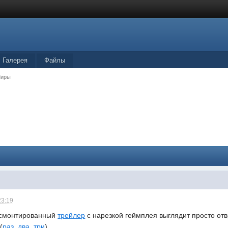
Галерея
Файлы
Миры
23:19
о смонтированный
трейлер
с нарезкой геймплея выглядит просто о
(
раз
,
два
,
три
).