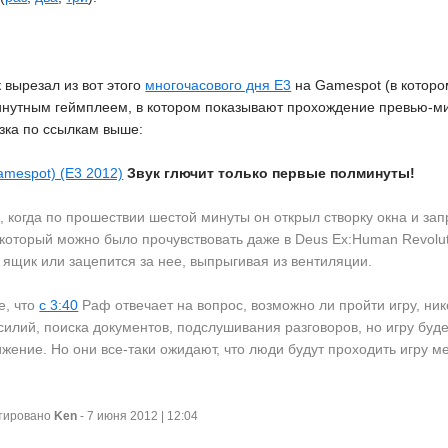
 вырезал из вот этого
многочасового дня E3
на Gamespot (в котором
минутным геймплеем, в котором показывают прохождение превью-м
зка по ссылкам выше:
amespot) (E3 2012)
Звук глючит только первые полминуты!
 когда по прошествии шестой минуты он открыл створку окна и зап
который можно было прочувствовать даже в Deus Ex:Human Revolut
ящик или зацепится за нее, выпрыгивая из вентиляции.
е, что
с 3:40
Раф отвечает на вопрос, возможно ли пройти игру, нико
силий, поиска документов, подслушивания разговоров, но игру буд
ижение. Но они все-таки ожидают, что люди будут проходить игру
ктировано
Ken
- 7 июня 2012 | 12:04