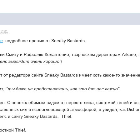
12:31
ке
 подробное превью от Sneaky Bastards.
арви Смиту и Рафаэлю Колантонио, творческим директорам Arkane,
елс выглядит очень хорошо"!
 от редактора сайта Sneaky Bastards имеет хоть какое-то значение
т, 
"ты даже не представляешь, как это для нас важно".
ен. С непоколебимым видом от первого лица, системой теней и о
ственных сил и всепоглощающей атмосферой, я увидел, как Disho
с и сайту Sneaky Bastards,  Thief.
остной Thief.