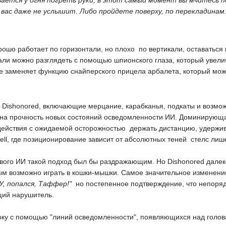
ается у огня погреть руки, в этот самый момент вы мчитесь п
 вас даже не услышит. Либо пройдете поверху, по перекладинам.
рошо работает по горизонтали, но плохо  по вертикали, оставатьс
 дали можно разглядеть с помощью шпионского глаза, который увел
кже заменяет функцию снайперского прицела арбалета, который м
Dishonored, включающие мерцание, карабканья, подкаты и возможн
 на прочность новых состояний осведомленности ИИ. Доминирующая 
ействия с ожидаемой осторожностью  держать дистанцию, удержива
 Cell, где позиционирование зависит от абсолютных теней  стелс л
ового ИИ такой подход был бы раздражающим. Но Dishonored далек
ым возможно играть в кошки-мышки. Самое значительное изменение 
"У, попался, Таффер!"
 но постепенное подтверждение, что непорядо
щий нарушитель.
оку с помощью "линий осведомленности", появляющихся над голов