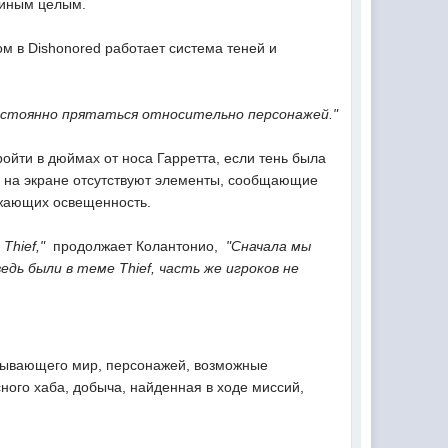
диным целым.
м в Dishonored работает система теней и
остоянно прятаться относительно персонажей."
ройти в дюймах от носа Гарретта, если тень была
то на экране отсутствуют элементы, сообщающие
ажающих освещенность.
hief,"
 продолжает Колантонио, 
"Сначала мы
едь были в теме Thief, часть же игроков не
писывающего мир, персонажей, возможные
ного хаба, добыча, найденная в ходе миссий,