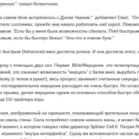
ерения,"
 сказал Колантонио.
а самом деле встречались с Дугом Черчем,"
 добавляет Смит, 
"Он
стелс системах, прежде чем начали работать над игрой. Помимо 
амом: 'Если бы у меня была возможность сделать Thief быстрым.
мым, если бы быстро бежал.' Что-то в таком духе."
с быстрым Dishonored явно достигла успеха. И она достигла этого, 
гроку с помощью двух сил. Первая  Blink/Мерцание  это телепорта
вней, это означает возможность "мерцать" с балки вниз, вырубить п
балку (с телом в руках!), весь процесс занимает считанные секун
ое последовательное мерцание расходует ее очень быстро. Но ост
го прыжка, делая мерцание одним из основных способов быстро сб
нце CG трейлера игры.
ения, изображенный на скриншоте, показывающий зрительные конус
в сквозь стены. Сила потребляет совсем немного маны, и может б
момент, о котором говорил гейм-директор Splinter Cell 6  Патрик Ре
 играемого "внутри интерфейса". Сразу же вспоминается частая крит