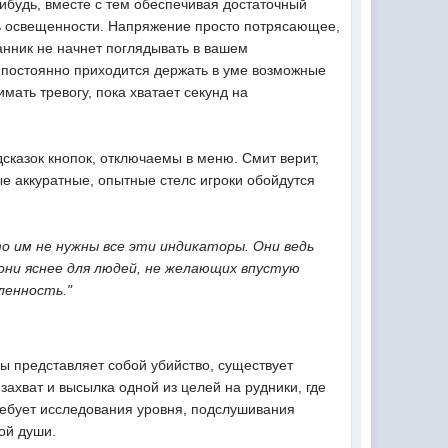
-нибудь, вместе с тем обеспечивая достаточный
ень освещенности. Напряжение просто потрясающее,
ранник не начнет поглядывать в вашем
 постоянно приходится держать в уме возможные
мать тревогу, пока хватает секунд на
казок кнопок, отключаемы в меню. Смит верит,
ые аккуратные, опытные стелс игроки обойдутся
о им не нужны все эти индикаторы. Они ведь
они яснее для людей, не желающих впустую
ленность."
гры представляет собой убийство, существует
захват и высылка одной из целей на рудники, где
требует исследования уровня, подслушивания
ой души.