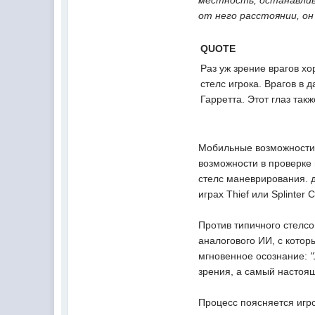
местность, останавлив
от него расстоянии, он
QUOTE
Раз уж зрение врагов хо
стелс игрока. Врагов в
Гарретта. Этот глаз та
Мобильные возможности 
возможности в проверке
стелс маневрирования. д
играх Thief или Splinter
Против типичного стелс
аналогового ИИ, с котор
мгновенное осознание:
зрения, а самый настоя
Процесс поясняется игр