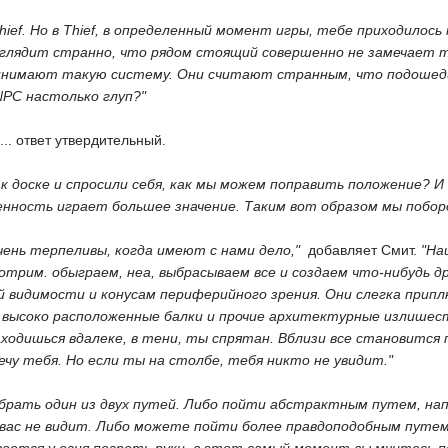
ef. Но в Thief, в определенный момент игры, тебе приходилос
ыглядит странно, что рядом стоящий совершенно не замечает 
инимают такую систему. Они считают странным, что подошед
NPC настолько глуп?"
о... ответ утвердительный.
к доске и спросили себя, как мы можем поправить положение? 
нность играет большее значение. Таким вот образом мы поборо
ень терпеливы, когда имеют с нами дело,"
 добавляет Смит.
"На
мотрим. обыграем, неа, выбрасываем все и создаем что-нибудь д
й видимости и конусам периферийного зрения. Они слегка прип
высоко расположенные балки и прочие архитектурные излишеств
ходишься вдалеке, в тени, ты спрятан. Вблизи все становится 
мечу тебя. Но если ты на столбе, тебя никто не увидит."
брать один из двух путей. Либо пойти абстрактным путем, нап
о вас не видит. Либо можете пойти более правдоподобным путем