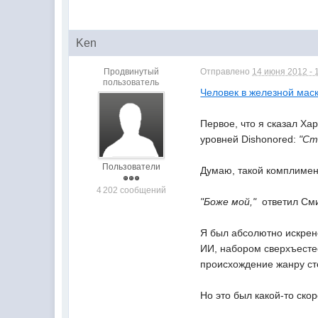
Ken
Продвинутый
Отправлено
14 июня 2012 - 
пользователь
Человек в железной мас
Первое, что я сказал Х
уровней Dishonored:
"Ст
Пользователи
Думаю, такой комплимент
4 202 сообщений
"Боже мой,"
 ответил Сми
Я был абсолютно искрен
ИИ, набором сверхъесте
происхождение жанру стел
Но это был какой-то скор