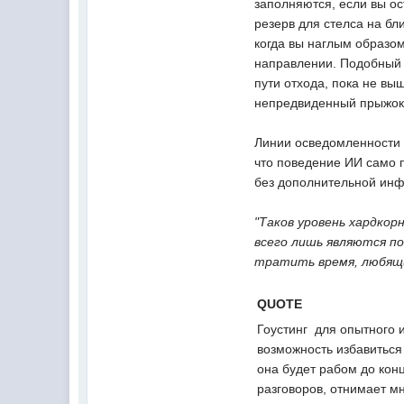
заполняются, если вы ос
резерв для стелса на б
когда вы наглым образом
направлении. Подобный 
пути отхода, пока не вы
непредвиденный прыжок/
Линии осведомленности 
что поведение ИИ само п
без дополнительной ин
"Таков уровень хардкор
всего лишь являются п
тратить время, любящи
QUOTE
Гоустинг  для опытного
возможность избавиться 
она будет рабом до кон
разговоров, отнимает м