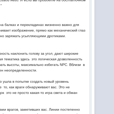
озади него. И если вы пройдете на достаточном
"
я на балках и перекладинах жизненно важно для
ичивает изображение, прямо как механический глаз
ожно заряжать усыпляющими дротиками.
ость наклонить голову за угол, дают широкие
тематика здесь  это логическая дозволенность
ть высоты, максимально избегать NPC. Вблизи  в
ишен неопределенности.
о ушла в попытке создать новый уровень
 то, как враги обнаруживают вас. Это не
к  это не просто какая-то игра света и обман
ами врагов, заметивших вас. Линии постепенно