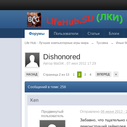
Форумы
Пользователи
Статьи
Блоги
Life Hub - Лучшие компьютерные игры мира
→
Тусовка
→
Иные 
Dishonored
Автор
MaGiK
,
07 июл 2011 17:29
НАЗАД
ВПЕРЕД
»
Страница 2 из 13
1
2
3
4
Сообщений в теме: 256
Ken
Продвинутый
Отправлено
06 июня 2012 - 
пользователь
Забавно, что тщательн
демонстраций геймплея 