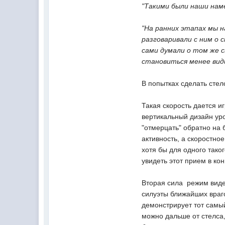
"Такими были наши нам
"На ранних этапах мы н
разговаривали с ним о 
сами думали о том же с
становиться менее види
В попытках сделать стел
Такая скорость дается и
вертикальный дизайн уро
"отмерцать" обратно на 
активность, а скоростн
хотя бы для одного тако
увидеть этот прием в ко
Вторая сила  режим вид
силуэты ближайших враго
демонстрирует тот самый 
можно дальше от стелса,