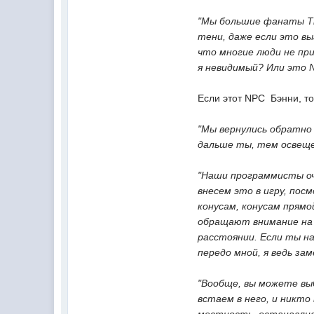
"Мы большие фанаты Thi
тени, даже если это в
что многие люди не пр
я невидимый? Или это 
Если этот NPC  Бэнни, т
"Мы вернулись обратно 
дальше ты, тем освеще
"Наши программисты оч
внесем это в игру, пос
конусам, конусам прямо
обращают внимание на 
расстоянии. Если ты на
передо мной, я ведь за
"Вообще, вы можете вы
встаем в него, и никт