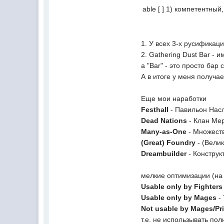
able [ ] 1) компетентны
1. У всех 3-х русификац
2. Gathering Dust Bar - 
а "Bar" - это просто ба
А в итоге у меня получа
Еще мои наработки
Festhall
- Павильон Нас
Dead Nations
- Клан Ме
Many-as-One
- Множеств
(Great) Foundry
- (Вели
Dreambuilder
- Конструк
мелкие оптимизации (на
Usable only by Fighters
Usable only by Mages
- 
Not usable by Mages/Pri
т.е. не использывать пол