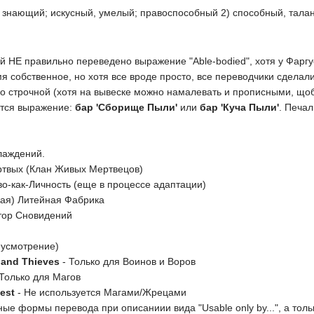
й, знающий; искусный, умелый; правоспособный 2) способный, тала
ий НЕ правильно переведено выражение "Able-bodied", хотя у Фаргу
имя собственное, но хотя все вроде просто, все переводчики сделали
р со строчной (хотя на вывеске можно намалевать и прописными, що
ется выражение:
бар 'Сборище Пыли'
или
бар 'Куча Пыли'
. Печа
лаждений.
ртвых (Клан Живых Мертвецов)
о-как-Личность (еще в процессе адаптации)
кая) Литейная Фабрика
тор Сновидений
 усмотрение)
 and Thieves
- Только для Воинов и Воров
Только для Магов
est
- Не используется Магами/Жрецами
ные формы перевода при описаниии вида "Usable only by...", а тольк