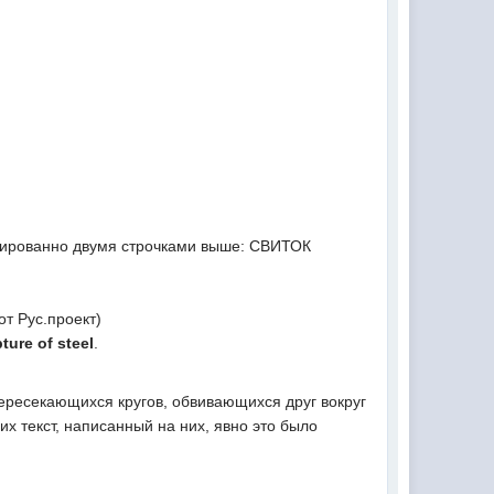
дублированно двумя строчками выше: СВИТОК
т Рус.проект)
pture of steel
.
ересекающихся кругов, обвивающихся друг вокруг
х текст, написанный на них, явно это было