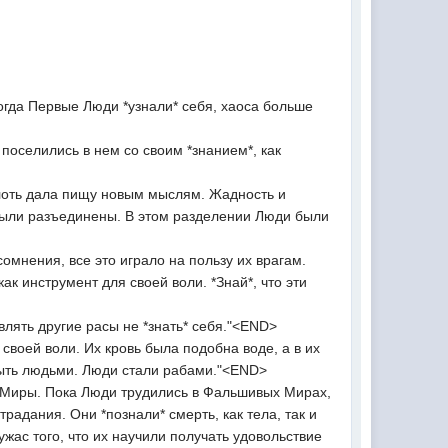
огда Первые Люди *узнали* себя, хаоса больше
оселились в нем со своим *знанием*, как
Плоть дала пищу новым мыслям. Жадность и
 были разъединены. В этом разделении Люди были
омнения, все это играло на пользу их врагам.
как инструмент для своей воли. *Знай*, что эти
влять другие расы не *знать* себя."<END>
своей воли. Их кровь была подобна воде, а в их
быть людьми. Люди стали рабами."<END>
 Миры. Пока Люди трудились в Фальшивых Мирах,
радания. Они *познали* смерть, как тела, так и
 ужас того, что их научили получать удовольствие