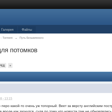
Галерея
Файлы
 : Torment
→
Путь Безымянного
для потомков
РЕД
»
8 - 13:15
 перо какой-то очень уж топорный. Веет за версту английским пос
е вроде как загнулся, судя по тому что новости там не обновлялис