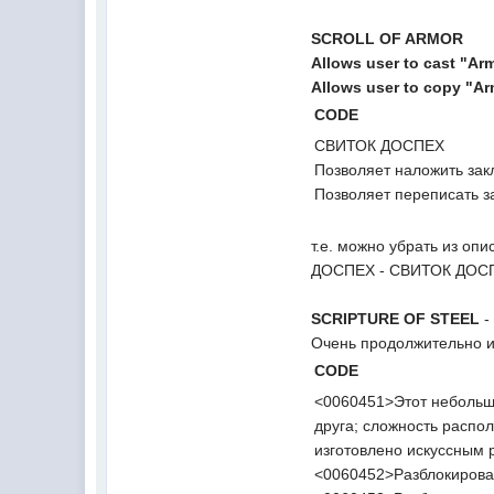
SCROLL OF ARMOR
Allows user to cast "Ar
Allows user to copy "Ar
CODE
СВИТОК ДОСПЕХ
Позволяет наложить за
Позволяет переписать з
т.е. можно убрать из оп
ДОСПЕХ - СВИТОК ДОС
SCRIPTURE OF STEEL
-
Очень продолжительно и
CODE
<0060451>Этот небольшо
друга; сложность распо
изготовлено искуссным
<0060452>Разблокироват