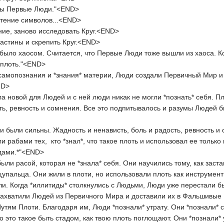
 мы Первые Люди."<END>
тение символов...<END>
ие, заново исследовать Круг.<END>
астины и скрепить Круг.<END>
 было хаосом. Считается, что Первые Люди тоже вышли из хаоса. К
 плоть."<END>
мопознания и *знания* материи, Люди создали Первичный Мир и п
ND>
а новой для Людей и с ней люди никак не могли *познать* себя. 
сть, ревность и сомнения. Все это подпитывалось и разумы Людей
были сильны. Жадность и ненависть, боль и радость, ревность и с
и рабами тех, кто *знал*, что такое плоть и использовал ее только 
дами.*"<END>
ли расой, которая не *знала* себя. Они научились тому, как заста
пальца. Они жили в плоти, но использовали плоть как инструмент 
ли. Когда *иллитиды* столкнулись с Людьми, Люди уже перестали 
захватили Людей из Первичного Мира и доставили их в Фальшивые
утям Плоти. Благодаря им, Люди *познали* утрату. Они *познали* ст
то это такое быть стадом, как твою плоть поглощают. Они *познали*