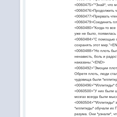
<0060475>"*Знай*, что
<0060476>Продолжить ч
<0060477>Прервать чтен
<0060479>Соединить пл
<0060480>"Когда-то все
уже не было, появилась
<0060484>"С помощью са
сохранять этот мир."<E
<0060488>"Но плоть был
ненависть, боль и радо
наказаны."<END>
<0060492>"Эмоции плоти 
Обретя плоть, люди стал
чудовища были *иллити
<0060496>"*Иллитиды* бы
<0060500>"У них были щу
мозгах всегда были мыс
<0060504>"*Иллитиды* 
*иллитиды* обучали их П
разума. Они *узнали*, ч