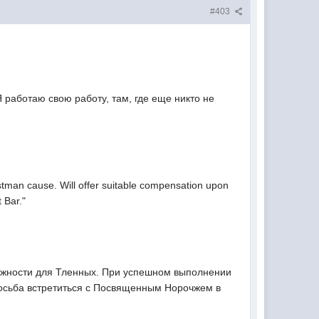
#403
 Я работаю свою работу, там, где еще никто не
stman cause. Will offer suitable compensation upon
 Bar."
ажности для Тленных. При успешном выполнении
осьба встретиться с Посвященным Норочжем в