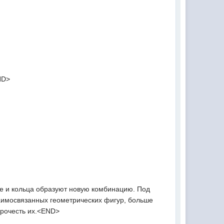
ND>
е и кольца образуют новую комбинацию. Под
заимосвязанных геометрических фигур, больше
 прочесть их.<END>