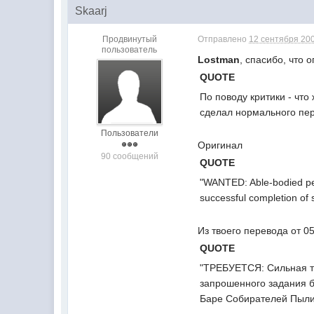
Skaarj
Продвинутый
Отправлено
12 сентября 200
пользователь
Lostman
, спасибо, что 
QUOTE
По поводу критики - что 
сделал нормального пе
Пользователи
Оригинал
90 сообщений
QUOTE
"WANTED: Able-bodied pers
successful completion of s
Из твоего перевода от 0
QUOTE
"ТРЕБУЕТСЯ: Сильная т
запрошенного задания 
Баре Собирателей Пыли