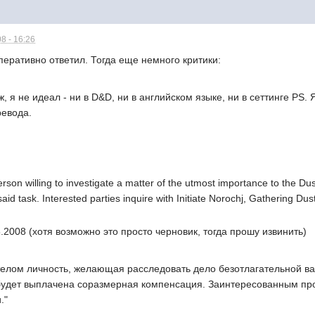
8 - 16:26
оперативно ответил. Тогда еще немного критики:
ж, я не идеал - ни в D&D, ни в английском языке, ни в сеттинге PS.
ревода.
on willing to investigate a matter of the utmost importance to the Du
aid task. Interested parties inquire with Initiate Norochj, Gathering Dust
5.2008 (хотя возможно это просто черновик, тогда прошу извинить)
елом личность, желающая расследовать дело безотлагательной в
будет выплачена соразмерная компенсация. Заинтересованным пр
."