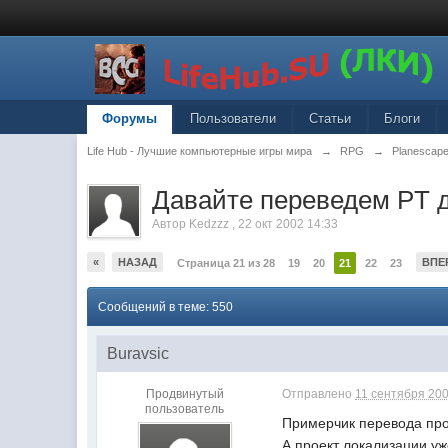
Форумы
Пользователи
Статьи
Блоги
Life Hub - Лучшие компьютерные игры мира
→
RPG
→
Planescape
Давайте переведем PT 
Автор
Kedzzz
,
22 окт 2002 14:33
«
НАЗАД
ВПЕ
Страница 21 из 28
19
20
21
22
23
Сообщений в теме: 550
Buravsic
Продвинутый
Отправлено
11 сентября 200
пользователь
Примерчик перевода про
А проект локализации уж