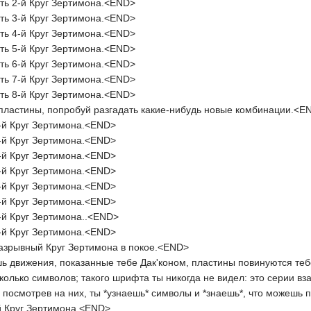
ть 2-й Круг Зертимона.<END>
ть 3-й Круг Зертимона.<END>
ть 4-й Круг Зертимона.<END>
ть 5-й Круг Зертимона.<END>
ть 6-й Круг Зертимона.<END>
ть 7-й Круг Зертимона.<END>
ть 8-й Круг Зертимона.<END>
пластины, попробуй разгадать какие-нибудь новые комбинации.<E
-й Круг Зертимона.<END>
-й Круг Зертимона.<END>
-й Круг Зертимона.<END>
-й Круг Зертимона.<END>
-й Круг Зертимона.<END>
-й Круг Зертимона.<END>
-й Круг Зертимона..<END>
-й Круг Зертимона.<END>
азрывный Круг Зертимона в покое.<END>
 движения, показанные тебе Дак'коном, пластины повинуются теб
колько символов; такого шрифта ты никогда не видел: это серии в
о посмотрев на них, ты *узнаешь* символы и *знаешь*, что можешь
й Круг Зертимона.<END>