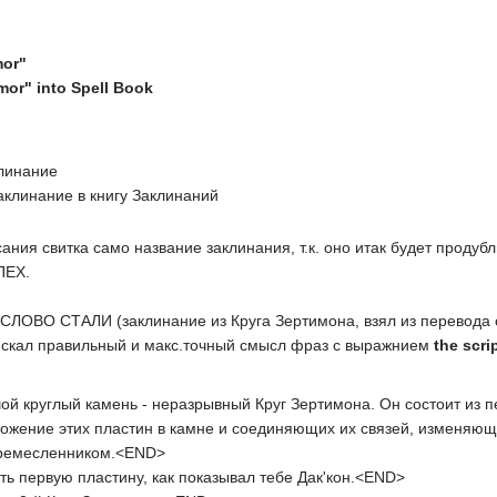
mor"
mor" into Spell Book
клинание
аклинание в книгу Заклинаний
исания свитка само название заклинания, т.к. оно итак будет про
ПЕХ.
 СЛОВО СТАЛИ (заклинание из Круга Зертимона, взял из перевода о
скал правильный и макс.точный смысл фраз с выражнием
the scri
й круглый камень - неразрывный Круг Зертимона. Он состоит из п
ложение этих пластин в камне и соединяющих их связей, изменяющи
 ремесленником.<END>
ь первую пластину, как показывал тебе Дак'кон.<END>