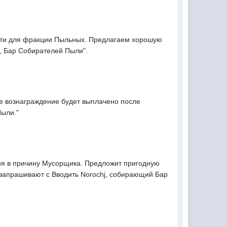
ти для фракции Пыльных. Предлагаем хорошую
, Бар Собирателей Пыли".
ое вознаграждение будет выплачено после
Пыли."
я в причину Мусорщика. Предложит пригодную
запрашивают с Вводить Norochj, собирающий Бар