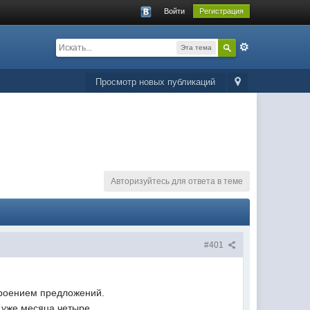
Войти
Регистрация
Эта тема
Просмотр новых публикаций
Авторизуйтесь для ответа в теме
#401
троением предложений.
ь уже месяца четыре.