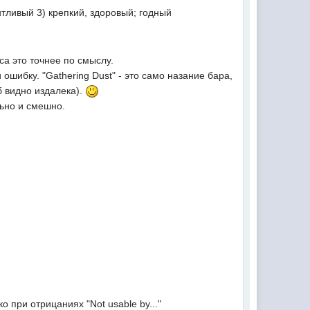
нтливый 3) крепкий, здоровый; годный
са это точнее по смыслу.
 ошибку. "Gathering Dust" - это само назание бара,
б видно издалека).
льно и смешно.
о при отрицаниях "Not usable by..."