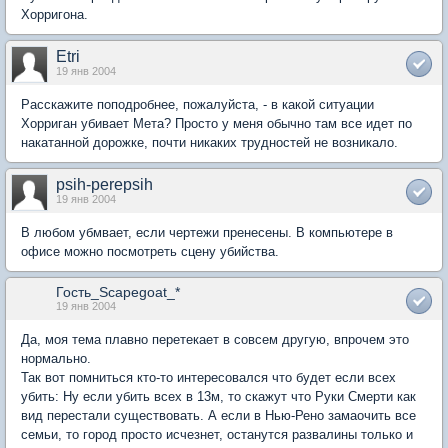
Хорригона.
Etri
19 янв 2004
Расскажите поподробнее, пожалуйста, - в какой ситуации
Хорриган убивает Мета? Просто у меня обычно там все идет по
накатанной дорожке, почти никаких трудностей не возникало.
psih-perepsih
19 янв 2004
В любом убмвает, если чертежи пренесены. В компьютере в
офисе можно посмотреть сцену убийства.
Гость_Scapegoat_*
19 янв 2004
Да, моя тема плавно перетекает в совсем другую, впрочем это
нормально.
Так вот помниться кто-то интересовался что будет если всех
убить: Ну если убить всех в 13м, то скажут что Руки Смерти как
вид перестали существовать. А если в Нью-Рено замаочить все
семьи, то город просто исчезнет, останутся развалины только и