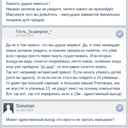
Хватить дурью маяться !
Никаких роликов вы не увидете, ничего нового не произойдёт.
Максимум чего вы добьётесь - наихудших вариантов финальных
концовок для городов...
Гость_Scapegoat_*
15 янв 2004
Да не в том прикол, что мы дурью маемся. Да, я тоже неожидаю
новых роликов увидеть, и конечно прекрасно понятно, что убив
всех города просто перестануть существовать. И во-вторых,
всегда же ведь хочется попробовать нечто новое, особенно когда
игра уже пройдена "до дыр", но всё равно хочется играть.
Так вот например интересный прикол: Если начать убивать детей
(хотя бы одного), то если после этого вы пойдёте в 13 убежище,
то даже при большой харизме, и большом навыке Разговора, вас
не впустят в убежище 13, не дадут квест на починку компьютера.
Вот так вот, так что перерезать всех в 13м - единственный выход!
Soruman
16 янв 2004
Может единственный выход это просто не трогать малышню?