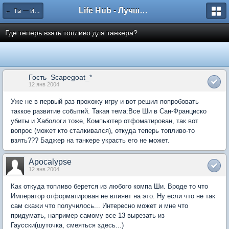
Life Hub - Лучшие компьютерные игры мира
← Ты — Избранный
Где теперь взять топливо для танкера?
Гость_Scapegoat_*
12 янв 2004
Уже не в первый раз прохожу игру и вот решил попробовать
таккое развитие событий. Такая тема:Все Ши в Сан-Франциско
убиты и Хабологи тоже, Компьютер отфоматирован, так вот
вопрос (может кто сталкивался), откуда теперь топливо-то
взять??? Баджер на танкере украсть его не может.
Apocalypse
12 янв 2004
Как откуда топливо берется из любого компа Ши. Вроде то что
Император отформатирован не влияет на это. Ну если что не так
сам скажи что получилось... Интересно может и мне что
придумать, например самому все 13 вырезать из
Гаусски(шуточка, смеяться здесь...)