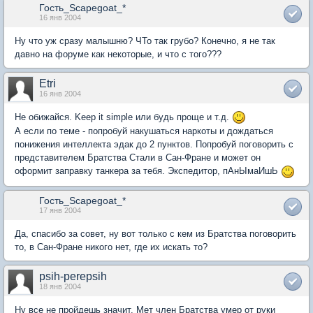
Гость_Scapegoat_*
16 янв 2004
Ну что уж сразу малышню? ЧТо так грубо? Конечно, я не так
давно на форуме как некоторые, и что с того???
Etri
16 янв 2004
Не обижайся. Keep it simple или будь проще и т.д.
А если по теме - попробуй накушаться наркоты и дождаться
понижения интеллекта эдак до 2 пунктов. Попробуй поговорить с
представителем Братства Стали в Сан-Фране и может он
оформит заправку танкера за тебя. Экспедитор, пАнЫмаИшЬ
Гость_Scapegoat_*
17 янв 2004
Да, спасибо за совет, ну вот только с кем из Братства поговорить
то, в Сан-Фране никого нет, где их искать то?
psih-perepsih
18 янв 2004
Ну все не пройдешь значит. Мет член Братства умер от руки