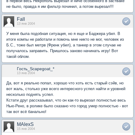
в первой весь Некрополь вырезал и ниче особенного в застваке
не было, правда я им фильтр починил, а потом вырезал!!!
Fall
13 янв 2004
У меня была подобная ситуация, но я еще и Баджера убил. В
итоге компы не работали и помочь мне никто не мог, человек из
Б.С., тоже был метрв (Френк убил), а танкер в этом случае не
получалось заправить. Пришлось заново начинать игру! Вот
такой облом.
Гость_Scapegoat_*
13 янв 2004
Да, вот я реально попал, хорошо что хоть есть старый сэйв, но
вот жаль, столько уже всего интересного успел найти и уровней
несколько поднять успел.
Кстати друг рассказывал, что он как-то вырезал полностью весь
Нью-Рено, в ролике было сказано что город умер полностью - вот
так вот всё банально!
MAlexS
15 янв 2004