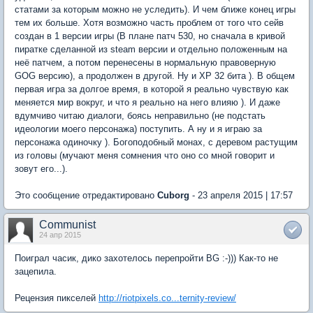
статами за которым можно не уследить). И чем ближе конец игры
тем их больше. Хотя возможно часть проблем от того что сейв
создан в 1 версии игры (В плане патч 530, но сначала в кривой
пиратке сделанной из steam версии и отдельно положенным на
неё патчем, а потом перенесены в нормальную правоверную
GOG версию), а продолжен в другой. Ну и XP 32 бита ). В общем
первая игра за долгое время, в которой я реально чувствую как
меняется мир вокруг, и что я реально на него влияю ). И даже
вдумчиво читаю диалоги, боясь неправильно (не подстать
идеологии моего персонажа) поступить. А ну и я играю за
персонажа одиночку ). Богоподобный монах, с деревом растущим
из головы (мучают меня сомнения что оно со мной говорит и
зовут его...).
Это сообщение отредактировано
Cuborg
- 23 апреля 2015 | 17:57
Communist
24 апр 2015
Поиграл часик, дико захотелось перепройти BG :-))) Как-то не
зацепила.
Рецензия пикселей
http://riotpixels.co...ternity-review/