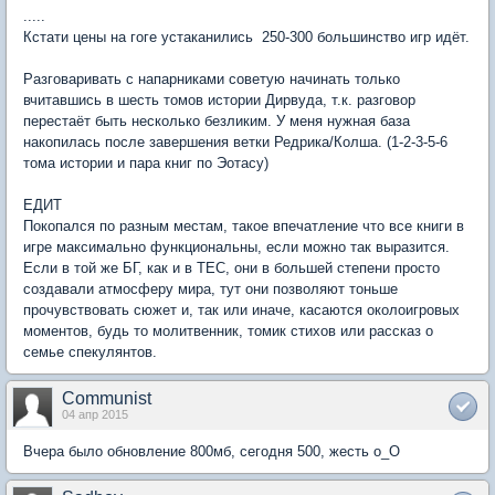
.....
Кстати цены на гоге устаканились  250-300 большинство игр идёт.
Разговаривать с напарниками советую начинать только
вчитавшись в шесть томов истории Дирвуда, т.к. разговор
перестаёт быть несколько безликим. У меня нужная база
накопилась после завершения ветки Редрика/Колша. (1-2-3-5-6
тома истории и пара книг по Эотасу)
ЕДИТ
Покопался по разным местам, такое впечатление что все книги в
игре максимально функциональны, если можно так выразится.
Если в той же БГ, как и в ТЕС, они в большей степени просто
создавали атмосферу мира, тут они позволяют тоньше
прочувствовать сюжет и, так или иначе, касаются околоигровых
моментов, будь то молитвенник, томик стихов или рассказ о
семье спекулянтов.
Communist
04 апр 2015
Вчера было обновление 800мб, сегодня 500, жесть o_O