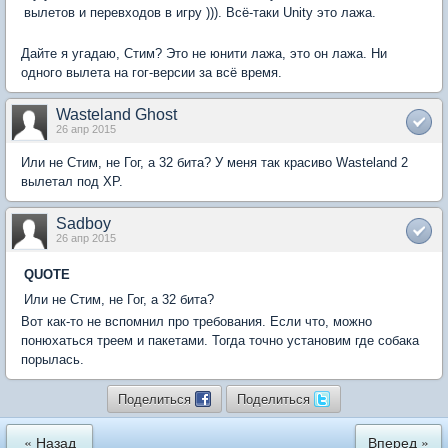
вылетов и перевходов в игру ))). Всё-таки Unity это лажа.
Дайте я угадаю, Стим? Это не юнити лажа, это он лажа. Ни
одного вылета на гог-версии за всё время.
Wasteland Ghost
26 апр 2015
Или не Стим, не Гог, а 32 бита? У меня так красиво Wasteland 2
вылетал под XP.
Sadboy
26 апр 2015
QUOTE
Или не Стим, не Гог, а 32 бита?
Вот как-то не вспомнил про требования. Если что, можно
понюхаться треем и пакетами. Тогда точно установим где собака
порылась.
Поделиться
Поделиться
« Назад
Вперед »