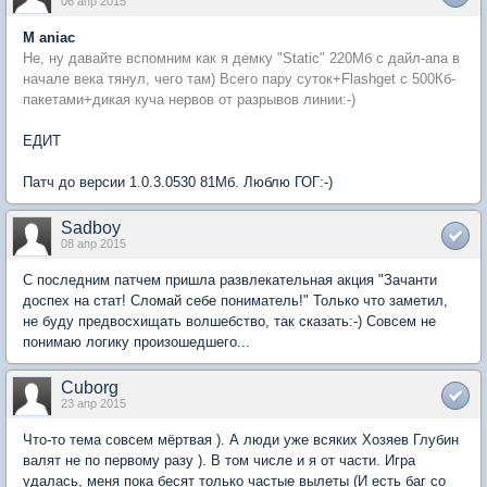
06 апр 2015
M aniac
Не, ну давайте вспомним как я демку "Static" 220Мб с дайл-апа в
начале века тянул, чего там) Всего пару суток+Flashget с 500Кб-
пакетами+дикая куча нервов от разрывов линии:-)
ЕДИТ
Патч до версии 1.0.3.0530 81Мб. Люблю ГОГ:-)
Sadboy
08 апр 2015
С последним патчем пришла развлекательная акция "Зачанти
доспех на стат! Сломай себе пониматель!" Только что заметил,
не буду предвосхищать волшебство, так сказать:-) Совсем не
понимаю логику произошедшего...
Cuborg
23 апр 2015
Что-то тема совсем мёртвая ). А люди уже всяких Хозяев Глубин
валят не по первому разу ). В том числе и я от части. Игра
удалась, меня пока бесят только частые вылеты (И есть баг со