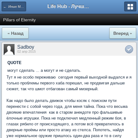
Life Hub - Лучшие компьютерные игры мира
← Иные Миры
Pillars of Eternity
« Назад
Вперед »
Sadboy
02 апр 2015
QUOTE
могут сделать ... а могут и не сделать.
Тут я не особо переживаю  сегодня первый выходной выдался и я
только проблемы первого хаба порешал, не продвигая дальше
сюжет, так что шмот отбагован самый мизерный.
Как надо было делать движок чтобы косяк с поиском пути
перенести с собой через года, для меня тайна. Пока что весьма
двоякие впечатления  как в старом анекдоте про фальшивые
ёлочные игрушки. Пока не подключил медленный режим боя, в
глазах рябило от происходящего, а потом всё превратилось в
дверные проёмы или просто атаку из стелса. Попотеть, найдя
уже нормальное оружие пришлось один-два раза и то в силу