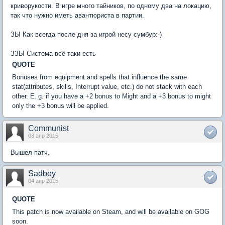
криворукости. В игре много тайников, по одному два на локацию,
так что нужно иметь авантюриста в партии.
ЗЫ Как всегда после дня за игрой несу сумбур:-)
ЗЗЫ Система всё таки есть
QUOTE
Bonuses from equipment and spells that influence the same
stat(attributes, skills, Interrupt value, etc.) do not stack with each
other. E. g. if you have a +2 bonus to Might and a +3 bonus to might
only the +3 bonus will be applied.
Communist
03 апр 2015
Вышел патч.
Sadboy
04 апр 2015
QUOTE
This patch is now available on Steam, and will be available on GOG
soon.