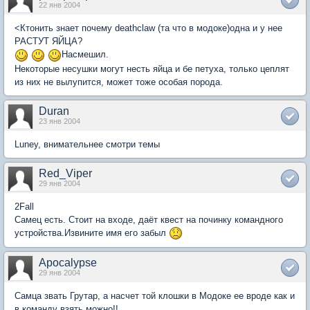
22 янв 2004
<Ктонить знает почему deathclaw (та что в модоке)одна и у нее
РАСТУТ ЯЙЦА?
Насмешил.
Некоторые несушки могут несть яйца и бе петуха, только цеплят
из них не вылупится, может тоже особая порода.
Duran
23 янв 2004
Luney, внимательнее смотри темы
Red_Viper
29 янв 2004
2Fall
Самец есть. Стоит на входе, даёт квест на починку командного
устройства.Извините имя его забыл
Apocalypse
29 янв 2004
Самца звать Грутар, а насчет той клошки в Модоке ее вроде как и
в команду взять можно!!