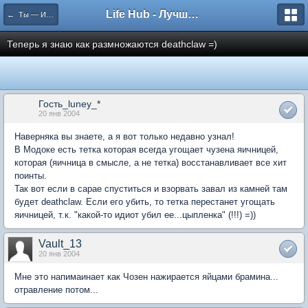
Life Hub - Лучшие компьютерные игры мира
← Ты — Избранный
Теперь я знаю как размножаются deathclaw =)
Гость_luney_*
20 янв 2004
Наверняка вы знаете, а я вот только недавно узнал!
В Модоке есть тетка которая всегда угощает чузена яичницей,
которая (яичница в смысле, а не тетка) восстанавливает все хит
поинты.
Так вот если в сарае спуститься и взорвать завал из камней там
будет deathclaw. Если его убить, то тетка перестанет угощать
яичницей, т.к. "какой-то идиот убил ее...цыпленка" (!!!) =))
Vault_13
20 янв 2004
Мне это напимаинает как Чозен нажирается яйцами брамина...
отравление потом...