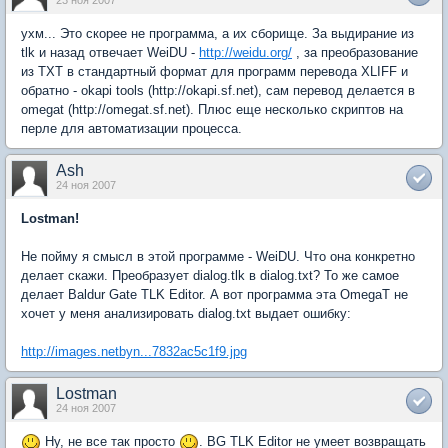
23 ноя 2007
ухм... Это скорее не программа, а их сборище. За выдирание из
tlk и назад отвечает WeiDU -
http://weidu.org/
, за преобразование
из TXT в стандартный формат для программ перевода XLIFF и
обратно - okapi tools (http://okapi.sf.net), сам перевод делается в
omegat (http://omegat.sf.net). Плюс еще несколько скриптов на
перле для автоматизации процесса.
Ash
24 ноя 2007
Lostman!
Не пойму я смысл в этой программе - WeiDU. Что она конкретно
делает скажи. Преобразует dialog.tlk в dialog.txt? То же самое
делает Baldur Gate TLK Editor. А вот программа эта OmegaT не
хочет у меня анализировать dialog.txt выдает ошибку:
http://images.netbyn...7832ac5c1f9.jpg
Lostman
24 ноя 2007
Ну, не все так просто
. BG TLK Editor не умеет возвращать