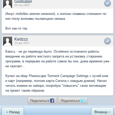
Godsatan
26 ноя 2007
Игнус подобен геенне огненной, и потоки пламени стекают по
его телу волнами пылающего океана.
Вот как-то так.
Kedzzz
26 дек 2007
Каюсь - не до перевода было. Особенно осложнило работы
введение на работе жесткого запрета на установку сторонних
программ, в перерыве на работе самое бы оно, дома времени уже
не хватает...
Купил на ebay Planescape Torment Campaign Settings с кучей книг
и карт (например, полная карта Сигила с каждым домом). Начал
читать книжки из набора, попробую "повысить" свою мотивацию
на проект таким образом.
Поделиться
Поделиться
« Назад
Вперед »