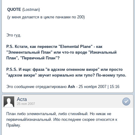
QUOTE
(Lostman)
(у меня делается в цикле пачками по 200)
Это гуд.
P.S. Кстати, как перевести "Elemental Plane" - как
"Элементальный План" или что-то вроде "Изначальный
План", "Первичный План"?
P.S.S. И еще: фраза "в адском огненном вихре" или просто
"адском вихре" звучит нормально или тупо? По-моему тупо.
Это сообщение отредактировано
Ash
- 25 ноября 2007 | 15:16
Acra
25 ноя 2007
План либо элементальный, либо стихийный. Но никак не
первичный/изначальный. Ибо последнее скорее относится к
Прайму.