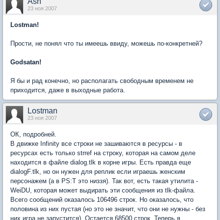
Ash
23 ноя 2007
Lostman!
Прости, не понял что ты имеешь ввиду, можешь по-конкретней?
Godsatan!
Я бы и рад конечно, но располагать свободным временем не
приходится, даже в выходные работа.
Lostman
23 ноя 2007
ОК, подробней.
В движке Infinity все строки не зашиваются в ресурсы - в
ресурсах есть только strref на строку, которая на самом деле
находится в файле dialog.tlk в корне игры. Есть правда еще
dialogF.tlk, но он нужен для реплик если играешь женским
персонажем (а в PS:T это низзя). Так вот, есть такая утилита -
WeiDU, которая может выдирать эти сообщения из tlk-файла.
Всего сообщений оказалось 106496 строк. Но оказалось, что
половина из них пустая (но это не значит, что они не нужны - без
них игра не запустится). Остается 68500 строк. Теперь я