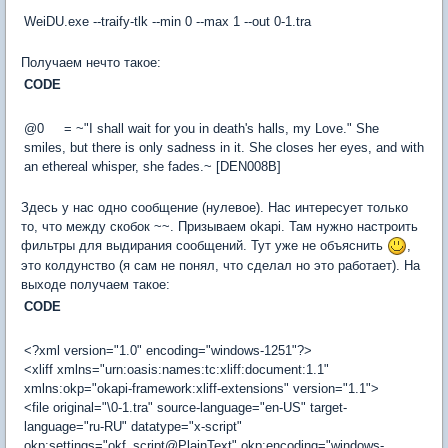
WeiDU.exe --traify-tlk --min 0 --max 1 --out 0-1.tra
Получаем нечто такое:
CODE
@0 = ~"I shall wait for you in death's halls, my Love." She
smiles, but there is only sadness in it. She closes her eyes, and with
an ethereal whisper, she fades.~ [DEN008B]
Здесь у нас одно сообщение (нулевое). Нас интересует только
то, что между скобок ~~. Призываем okapi. Там нужно настроить
фильтры для выдирания сообщений. Тут уже не объяснить
,
это колдунство (я сам не понял, что сделал но это работает). На
выходе получаем такое:
CODE
<?xml version="1.0" encoding="windows-1251"?>
<xliff xmlns="urn:oasis:names:tc:xliff:document:1.1"
xmlns:okp="okapi-framework:xliff-extensions" version="1.1">
<file original="\0-1.tra" source-language="en-US" target-
language="ru-RU" datatype="x-script"
okp:settings="okf_script@PlainText" okp:encoding="windows-