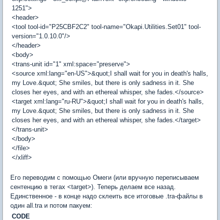
1251">
<header>
<tool tool-id="P25CBF2C2" tool-name="Okapi.Utilities.Set01" tool-
version="1.0.10.0"/>
</header>
<body>
<trans-unit id="1" xml:space="preserve">
<source xml:lang="en-US">&quot;I shall wait for you in death's halls,
my Love.&quot; She smiles, but there is only sadness in it. She
closes her eyes, and with an ethereal whisper, she fades.</source>
<target xml:lang="ru-RU">&quot;I shall wait for you in death's halls,
my Love.&quot; She smiles, but there is only sadness in it. She
closes her eyes, and with an ethereal whisper, she fades.</target>
</trans-unit>
</body>
</file>
</xliff>
Его переводим с помощью Омеги (или вручную переписываем
сентенцию в тегах <target>). Теперь делаем все назад.
Единственное - в конце надо склеить все итоговые .tra-файлы в
один all.tra и потом пакуем:
CODE