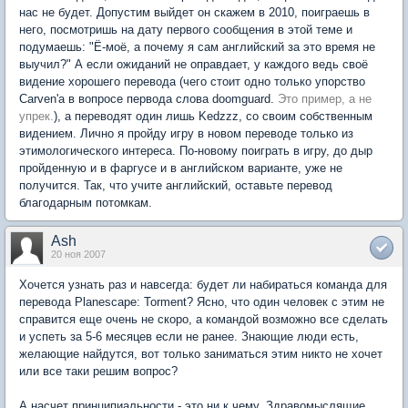
нас не будет. Допустим выйдет он скажем в 2010, поиграешь в
него, посмотришь на дату первого сообщения в этой теме и
подумаешь: "Ё-моё, а почему я сам английский за это время не
выучил?" А если ожиданий не оправдает, у каждого ведь своё
видение хорошего перевода (чего стоит одно только упорство
Carven'a в вопросе первода слова doomguard.
Это пример, а не
упрек.
), а переводят один лишь Kedzzz, со своим собственным
видением. Лично я пройду игру в новом переводе только из
этимологического интереса. По-новому поиграть в игру, до дыр
пройденную и в фаргусе и в английском варианте, уже не
получится. Так, что учите английский, оставьте перевод
благодарным потомкам.
Ash
20 ноя 2007
Хочется узнать раз и навсегда: будет ли набираться команда для
перевода Planescape: Torment? Ясно, что один человек с этим не
справится еще очень не скоро, а командой возможно все сделать
и успеть за 5-6 месяцев если не ранее. Знающие люди есть,
желающие найдутся, вот только заниматься этим никто не хочет
или все таки решим вопрос?
А насчет принципиальности - это ни к чему. Здравомыслящие