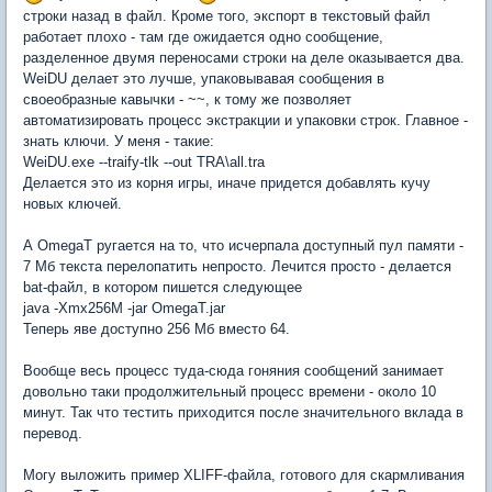
строки назад в файл. Кроме того, экспорт в текстовый файл
работает плохо - там где ожидается одно сообщение,
разделенное двумя переносами строки на деле оказывается два.
WeiDU делает это лучше, упаковывавая сообщения в
своеобразные кавычки - ~~, к тому же позволяет
автоматизировать процесс экстракции и упаковки строк. Главное -
знать ключи. У меня - такие:
WeiDU.exe --traify-tlk --out TRA\all.tra
Делается это из корня игры, иначе придется добавлять кучу
новых ключей.
А OmegaT ругается на то, что исчерпала доступный пул памяти -
7 Мб текста перелопатить непросто. Лечится просто - делается
bat-файл, в котором пишется следующее
java -Xmx256M -jar OmegaT.jar
Теперь яве доступно 256 Мб вместо 64.
Вообще весь процесс туда-сюда гоняния сообщений занимает
довольно таки продолжительный процесс времени - около 10
минут. Так что тестить приходится после значительного вклада в
перевод.
Могу выложить пример XLIFF-файла, готового для скармливания