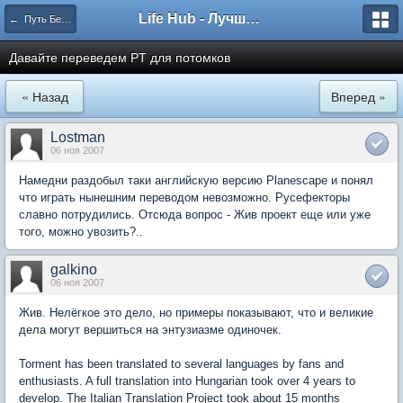
Life Hub - Лучшие компьютерные игры мира
← Путь Безымянного
Давайте переведем PT для потомков
« Назад
Вперед »
Lostman
06 ноя 2007
Намедни раздобыл таки английскую версию Planescape и понял
что играть нынешним переводом невозможно. Русефекторы
славно потрудились. Отсюда вопрос - Жив проект еще или уже
того, можно увозить?..
galkino
06 ноя 2007
Жив. Нелёгкое это дело, но примеры показывают, что и великие
дела могут вершиться на энтузиазме одиночек.
Torment has been translated to several languages by fans and
enthusiasts. A full translation into Hungarian took over 4 years to
develop. The Italian Translation Project took about 15 months