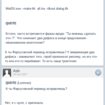
WeiDU.exe --make-tlk all.tra --tlkout dialog.tlk
QUOTE
Кстати, часто встречаются фразы вроде: "Ты можешь сделать
это--?". Что означают два дефиса в конце предложения -
обыкновенное многоточие?
А ты Фаргусовский перевод исправляешь? У американцев два
дефиса - эквивалент того, герой произносит реплику, но его что-
то или кто-то перебивает. То есть наши троеточия.
Ash
24 ноя 2007
QUOTE
(Lostman)
А ты Фаргусовский перевод исправляешь?
Нет, я с нуля, с оригинала.