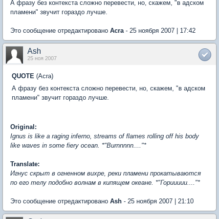
А фразу без контекста сложно перевести, но, скажем, "в адском
пламени" звучит гораздо лучше.
Это сообщение отредактировано
Acra
- 25 ноября 2007 | 17:42
Ash
25 ноя 2007
QUOTE
(Acra)
А фразу без контекста сложно перевести, но, скажем, "в адском
пламени" звучит гораздо лучше.
Original:
Ignus is like a raging inferno, streams of flames rolling off his body
like waves in some fiery ocean. *"Burnnnnn...."*
Translate:
Игнус скрыт в огненном вихре, реки пламени прокатываются
по его телу подобно волнам в кипящем океане. *"Гориииии...."*
Это сообщение отредактировано
Ash
- 25 ноября 2007 | 21:10