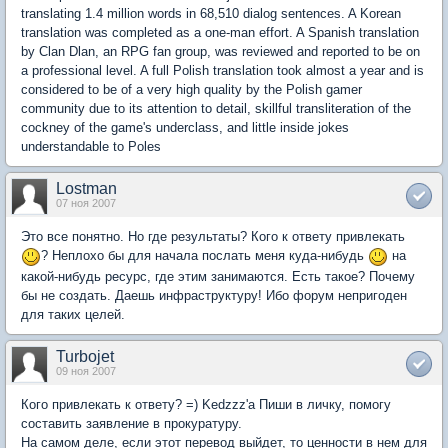
translating 1.4 million words in 68,510 dialog sentences. A Korean
translation was completed as a one-man effort. A Spanish translation
by Clan Dlan, an RPG fan group, was reviewed and reported to be on
a professional level. A full Polish translation took almost a year and is
considered to be of a very high quality by the Polish gamer
community due to its attention to detail, skillful transliteration of the
cockney of the game's underclass, and little inside jokes
understandable to Poles
Lostman
07 ноя 2007
Это все понятно. Но где результаты? Кого к ответу привлекать
? Неплохо бы для начала послать меня куда-нибудь
на
какой-нибудь ресурс, где этим занимаются. Есть такое? Почему
бы не создать. Даешь инфраструктуру! Ибо форум непригоден
для таких целей.
Turbojet
09 ноя 2007
Кого привлекать к ответу? =) Kedzzz'а Пиши в личку, помогу
составить заявление в прокуратуру.
На самом деле, если этот перевод выйдет, то ценности в нем для