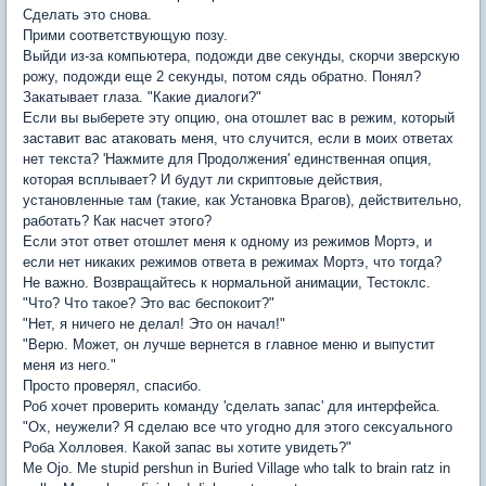
Сделать это снова.
Прими соответствующую позу.
Выйди из-за компьютера, подожди две секунды, скорчи зверскую
рожу, подожди еще 2 секунды, потом сядь обратно. Понял?
Закатывает глаза. "Какие диалоги?"
Если вы выберете эту опцию, она отошлет вас в режим, который
заставит вас атаковать меня, что случится, если в моих ответах
нет текста? 'Нажмите для Продолжения' единственная опция,
которая всплывает? И будут ли скриптовые действия,
установленные там (такие, как Установка Врагов), действительно,
работать? Как насчет этого?
Если этот ответ отошлет меня к одному из режимов Мортэ, и
если нет никаких режимов ответа в режимах Мортэ, что тогда?
Не важно. Возвращайтесь к нормальной анимации, Тестоклс.
"Что? Что такое? Это вас беспокоит?"
"Нет, я ничего не делал! Это он начал!"
"Верю. Может, он лучше вернется в главное меню и выпустит
меня из него."
Просто проверял, спасибо.
Роб хочет проверить команду 'сделать запас' для интерфейса.
"Ох, неужели? Я сделаю все что угодно для этого сексуального
Роба Холловея. Какой запас вы хотите увидеть?"
Me Ojo. Me stupid pershun in Buried Village who talk to brain ratz in