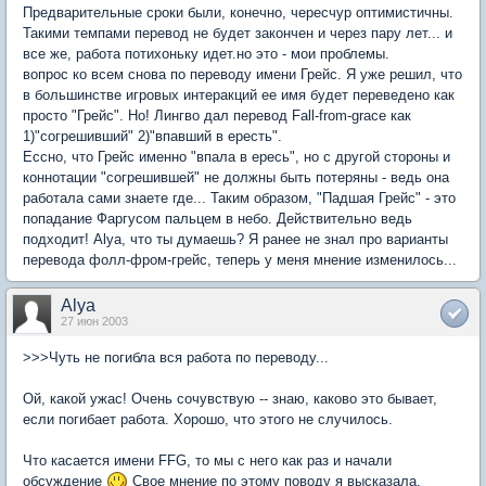
Предварительные сроки были, конечно, чересчур оптимистичны.
Такими темпами перевод не будет закончен и через пару лет... и
все же, работа потихоньку идет.но это - мои проблемы.
вопрос ко всем снова по переводу имени Грейс. Я уже решил, что
в большинстве игровых интеракций ее имя будет переведено как
просто "Грейс". Но! Лингво дал перевод Fall-from-grace как
1)"согрешивший" 2)"впавший в ересть".
Ессно, что Грейс именно "впала в ересь", но с другой стороны и
коннотации "согрешившей" не должны быть потеряны - ведь она
работала сами знаете где... Таким образом, "Падшая Грейс" - это
попадание Фаргусом пальцем в небо. Действительно ведь
подходит! Аlya, что ты думаешь? Я ранее не знал про варианты
перевода фолл-фром-грейс, теперь у меня мнение изменилось...
Alya
27 июн 2003
>>>Чуть не погибла вся работа по переводу...
Ой, какой ужас! Очень сочувствую -- знаю, каково это бывает,
если погибает работа. Хорошо, что этого не случилось.
Что касается имени FFG, то мы с него как раз и начали
обсуждение
Свое мнение по этому поводу я высказала.