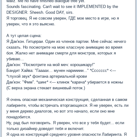
wallz. Me no have finished dialogue tree yet.
Sounds fascinating. Can't wait to see it IMPLEMENTED by the
DESIGNER. Sheesh. Good DAY, sirs.
Я торговец. Я не совсем уверен, ГДЕ мое место в игре, но я
уверен, что я это выясню.
А тут целая сцена:
Я Дак'кон. Гитцераи. Один из членов партии. Мне сейчас нечего
сказать. Но посмотрите на мою классную анимацию во время
боя. Жалко нет анимации смерти для монстров, которых я
убиваю...
Дак'кон: "Посмотрите на мой меч: корошикару!"
Бандит Хайва: "Гаааах... мунен нариииии..." *Ссссссс* <---
*глухой звук* фонтана артериальной крови
Дак'кон: "Фмм". *шинг* <--- клинок *карача* убирается в ножны
(С верха экрана стекает вишневый поток.)
Я очень опасная механическая конструкция, сделанная в самом
лабиринте, чтобы встречать вторгающихся. Я не уверен, есть ли
у меня дерево диалогов, но вот это начало, если оно мне
понадобится.
Ну, рад был поговорить. Я уверен, что все у тебя будет... если
только дизайнер доведет тебя и включит.
Я одна из конструкций среднего уровня опасности Лабиринта. Я