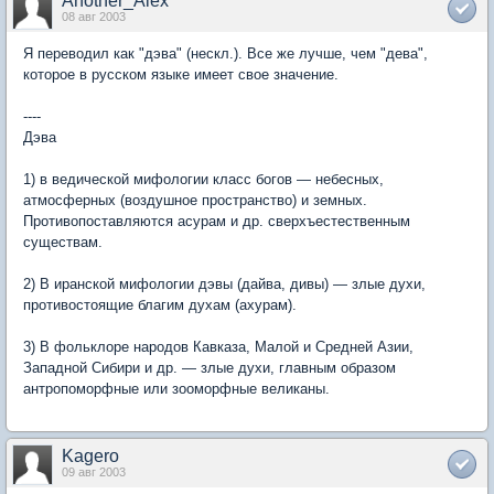
Another_Alex
08 авг 2003
Я переводил как "дэва" (нескл.). Все же лучше, чем "дева",
которое в русском языке имеет свое значение.
----
Дэва
1) в ведической мифологии класс богов — небесных,
атмосферных (воздушное пространство) и земных.
Противопоставляются асурам и др. сверхъестественным
существам.
2) В иранской мифологии дэвы (дайва, дивы) — злые духи,
противостоящие благим духам (ахурам).
3) В фольклоре народов Кавказа, Малой и Средней Азии,
Западной Сибири и др. — злые духи, главным образом
антропоморфные или зооморфные великаны.
Kagero
09 авг 2003