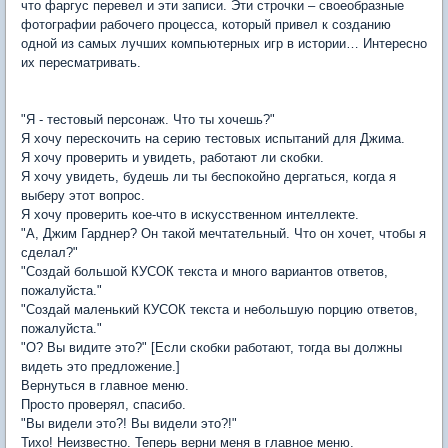
что фаргус перевел и эти записи. Эти строчки – своеобразные
фотографии рабочего процесса, который привел к созданию
одной из самых лучших компьютерных игр в истории… Интересно
их пересматривать.
"Я - тестовый персонаж. Что ты хочешь?"
Я хочу перескочить на серию тестовых испытаний для Джима.
Я хочу проверить и увидеть, работают ли скобки.
Я хочу увидеть, будешь ли ты беспокойно дергаться, когда я
выберу этот вопрос.
Я хочу проверить кое-что в искусственном интеллекте.
"А, Джим Гарднер? Он такой мечтательный. Что он хочет, чтобы я
сделал?"
"Создай большой КУСОК текста и много вариантов ответов,
пожалуйста."
"Создай маленький КУСОК текста и небольшую порцию ответов,
пожалуйста."
"О? Вы видите это?" [Если скобки работают, тогда вы должны
видеть это предложение.]
Вернуться в главное меню.
Просто проверял, спасибо.
"Вы видели это?! Вы видели это?!"
Тихо! Неизвестно. Теперь верни меня в главное меню.