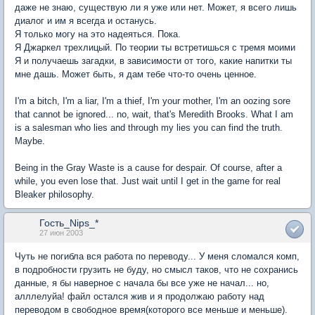
даже не знаю, существую ли я уже или нет. Может, я всего лишь
диалог и им я всегда и останусь.
Я только могу на это надеяться. Пока.
Я Джаркел трехлицый. По теории ты встретишься с тремя моими
Я и получаешь загадки, в зависимости от того, какие напитки ты
мне дашь. Может быть, я дам тебе что-то очень ценное.
I'm a bitch, I'm a liar, I'm a thief, I'm your mother, I'm an oozing sore
that cannot be ignored... no, wait, that's Meredith Brooks. What I am
is a salesman who lies and through my lies you can find the truth.
Maybe.
Being in the Gray Waste is a cause for despair. Of course, after a
while, you even lose that. Just wait until I get in the game for real
Bleaker philosophy.
Гость_Nips_*
27 июн 2003
Чуть не погибла вся работа по переводу... У меня сломался комп,
в подробности грузить не буду, но смысл таков, что не сохранись
данные, я бы наверное с начала бы все уже не начал... но,
алллелуйа! файл остался жив и я продолжаю работу над
переводом в свободное время(которого все меньше и меньше).