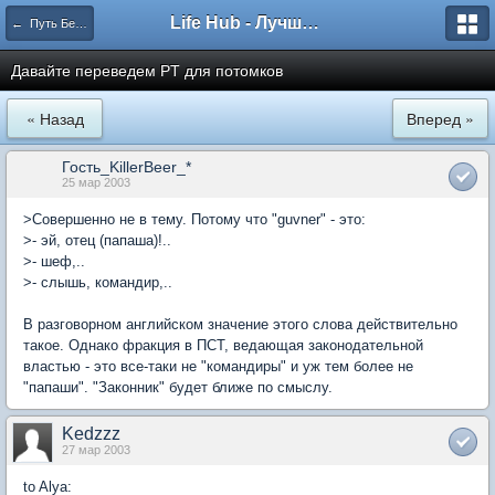
Life Hub - Лучшие компьютерные игры мира
← Путь Безымянного
Давайте переведем PT для потомков
« Назад
Вперед »
Гость_KillerBeer_*
25 мар 2003
>Совершенно не в тему. Потому что "guvner" - это:
>- эй, отец (папаша)!..
>- шеф,..
>- слышь, командир,..
В разговорном английском значение этого слова действительно
такое. Однако фракция в ПСТ, ведающая законодательной
властью - это все-таки не "командиры" и уж тем более не
"папаши". "Законник" будет ближе по смыслу.
Kedzzz
27 мар 2003
to Alya: