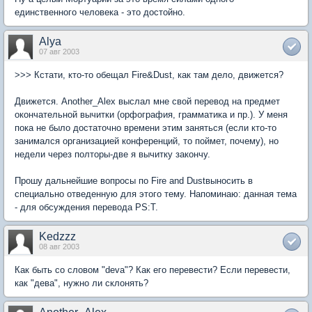
единственного человека - это достойно.
Alya
07 авг 2003
>>> Кстати, кто-то обещал Fire&Dust, как там дело, движется?
Движется. Another_Alex выслал мне свой перевод на предмет
окончательной вычитки (орфография, грамматика и пр.). У меня
пока не было достаточно времени этим заняться (если кто-то
занимался организацией конференций, то поймет, почему), но
недели через полторы-две я вычитку закончу.
Прошу дальнейшие вопросы по Fire and Dustвыносить в
специально отведенную для этого тему. Напоминаю: данная тема
- для обсуждения перевода PS:T.
Kedzzz
08 авг 2003
Как быть со словом "deva"? Как его перевести? Если перевести,
как "дева", нужно ли склонять?