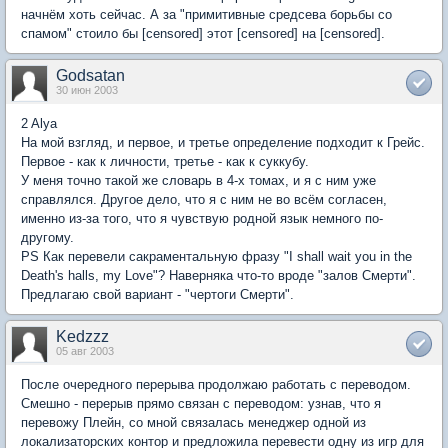
начнём хоть сейчас. А за "примитивные средсева борьбы со
спамом" стоило бы [censored] этот [censored] на [censored].
Godsatan
30 июн 2003
2 Alya
На мой взгляд, и первое, и третье определение подходит к Грейс.
Первое - как к личности, третье - как к суккубу.
У меня точно такой же словарь в 4-х томах, и я с ним уже
справлялся. Другое дело, что я с ним не во всём согласен,
именно из-за того, что я чувствую родной язык немного по-
другому.
PS Как перевели сакраментальную фразу "I shall wait you in the
Death's halls, my Love"? Наверняка что-то вроде "залов Смерти".
Предлагаю свой вариант - "чертоги Смерти".
Kedzzz
05 авг 2003
После очередного перерыва продолжаю работать с переводом.
Смешно - перерыв прямо связан с переводом: узнав, что я
перевожу Плейн, со мной связалась менеджер одной из
локализаторских контор и предложила перевести одну из игр для