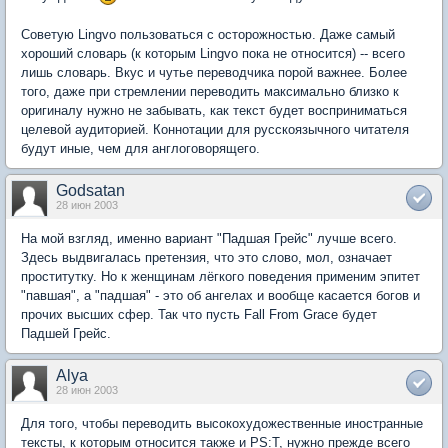
Советую Lingvo пользоваться с осторожностью. Даже самый
хороший словарь (к которым Lingvo пока не относится) -- всего
лишь словарь. Вкус и чутье переводчика порой важнее. Более
того, даже при стремлении переводить максимально близко к
оригиналу нужно не забывать, как текст будет восприниматься
целевой аудиторией. Коннотации для русскоязычного читателя
будут иные, чем для англоговорящего.
Godsatan
28 июн 2003
На мой взгляд, именно вариант "Падшая Грейс" лучше всего.
Здесь выдвигалась претензия, что это слово, мол, означает
проститутку. Но к женщинам лёгкого поведения применим эпитет
"павшая", а "падшая" - это об ангелах и вообще касается богов и
прочих высших сфер. Так что пусть Fall From Grace будет
Падшей Грейс.
Alya
28 июн 2003
Для того, чтобы переводить высокохудожественные иностранные
тексты, к которым относится также и PS:T, нужно прежде всего