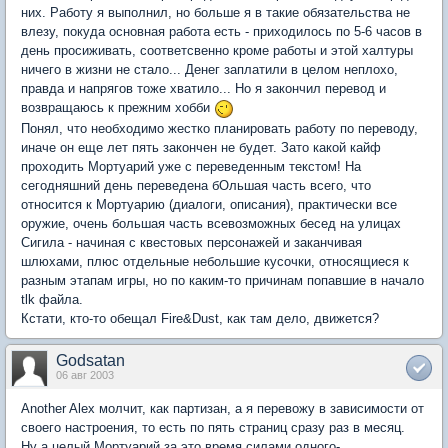
них. Работу я выполнил, но больше я в такие обязательства не
влезу, покуда основная работа есть - приходилось по 5-6 часов в
день просиживать, соответсвенно кроме работы и этой халтуры
ничего в жизни не стало... Денег заплатили в целом неплохо,
правда и напрягов тоже хватило... Но я закончил перевод и
возвращаюсь к прежним хобби
Понял, что необходимо жестко планировать работу по переводу,
иначе он еще лет пять закончен не будет. Зато какой кайф
проходить Мортуарий уже с переведенным текстом! На
сегодняшний день переведена бОльшая часть всего, что
относится к Мортуарию (диалоги, описания), практически все
оружие, очень большая часть всевозможных бесед на улицах
Сигила - начиная с квестовых персонажей и заканчивая
шлюхами, плюс отдельные небольшие кусочки, относящиеся к
разным этапам игры, но по каким-то причинам попавшие в начало
tlk файла.
Кстати, кто-то обещал Fire&Dust, как там дело, движется?
Godsatan
06 авг 2003
Another Alex молчит, как партизан, а я перевожу в зависимости от
своего настроения, то есть по пять страниц сразу раз в месяц.
Ну а целый Мортуарий за это время силами одного-