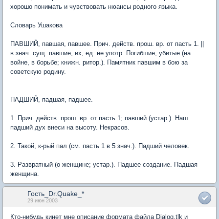
хорошо понимать и чувствовать нюансы родного языка.
Словарь Ушакова
ПАВШИЙ, павшая, павшее. Прич. действ. прош. вр. от пасть 1. ||
в знач. сущ. павшие, их, ед. не употр. Погибшие, убитые (на
войне, в борьбе; книжн. ритор.). Памятник павшим в бою за
советскую родину.
ПАДШИЙ, падшая, падшее.
1. Прич. действ. прош. вр. от пасть 1; павший (устар.). Наш
падший дух внеси на высоту. Некрасов.
2. Такой, к-рый пал (см. пасть 1 в 5 знач.). Падший человек.
3. Развратный (о женщине; устар.). Падшее создание. Падшая
женщина.
Гость_Dr.Quake_*
29 июн 2003
Кто-нибудь кинет мне описание формата файла Dialog.tlk и