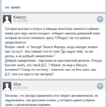
см. приват
Kedzzz
25 апр 2003
Сегодня выхожу в отпуск и обещаю вплотную заняться сабжем -
вчера уже пару часов посидел, победил наконец домашний комп,
который не хотел понимать прогу ТЛКедит, так что работа
продолжается.
Вопрос такой - в "беседе" Беза и Фарода, когда заходит вопрос
про "услугу", Без говорит что-то типа "Да ладно тебе, ты же
делец, а не добрый самаритянин."
Добрый самаритянин - персонаж из христианской религии. Откуда
Без мог знать, кто такой Д.С. ? Может, он еще и Иисуса
вспомнит? Спецы по сеттингу - ответьте- мог ли Без знать про
Д.С. или это просто баг авторов?
Alya
25 апр 2003
Полагаю, что авторы применили этот оборот автоматически, не
задумываясь, как расхожее клише, у которого давно утеряна
связь с религиозными корнями.