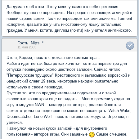
Да думал я об этом. Это у меня у самого к себе претензия.
Вообще, лучше не переводить. Но процент незнающих аглицкий в
нашей стране велик. Так что переводом так или иначе мы Torment
испортим, давайте же учить иностранному языку остальных
граждан. У меня, кстати, диплом (почти) как учителя английского.
Гость_Nips_*
11 мая 2003
Это я, Кедззз, просто с домашнего компьютера...
Работа идет не так быстро как хочется, хотя за первые три дня
отпуска переведено около шестисот записей. Сейчас читаю
"Петербурские трущобы" Крестовского и выписываю воровской и
бандитский сленг 19 века, некоторые находки обязательно
использую в своем переводе.
Грустно то, что по предварительным подсчетам и с такой
скоростью конца края еще не видать... Много времени уходит на
игру в модули NWN... молодцы их авторы, ролеплейность и
сюжет отдельных шедевров не может не восхищать. Witch Wake,
Dreamcatcher, Lone Wolf - просто потрясные модули. Впрочем, я
увлекся.
Наткнулся на новый кусок записей «для внутреннего
пользования» авторов игры. Они забавные
Самое смешное,