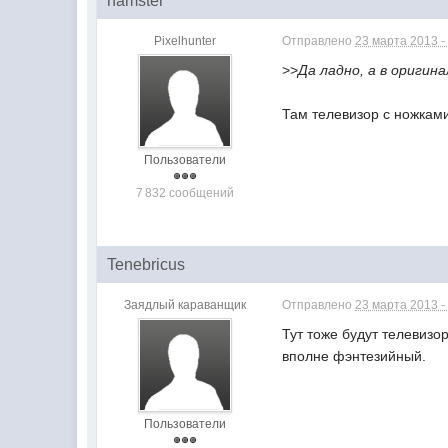
hamster
Pixelhunter
Отправлено
23 марта 2013 -
>>
Да ладно, а в оригин
Там телевизор с ножкам
Пользователи
7 832 сообщений
Tenebricus
Заядлый караванщик
Отправлено
23 марта 2013 -
Тут тоже будут телевизо
вполне фэнтезийный.
Пользователи