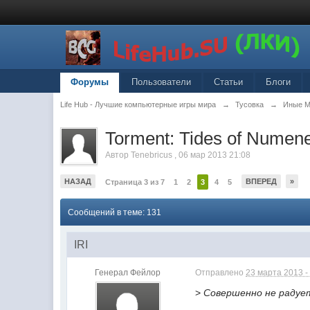
Форумы
Пользователи
Статьи
Блоги
Life Hub - Лучшие компьютерные игры мира
→
Тусовка
→
Иные 
Torment: Tides of Numen
Автор
Tenebricus
,
06 мар 2013 21:08
НАЗАД
ВПЕРЕД
»
Страница 3 из 7
1
2
3
4
5
Сообщений в теме: 131
IRI
Генерал Фейлор
Отправлено
23 марта 2013 -
>
Совершенно не радуе