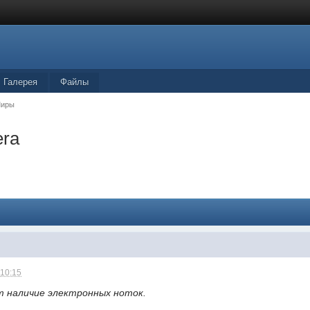
Галерея
Файлы
Миры
era
 10:15
т наличие электронных ноток.