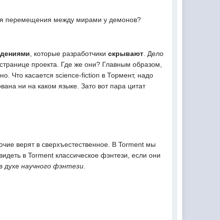
 для перемещения между мирами у демонов?
едениями
, которые разработчики
скрывают
. Дело
й странице проекта. Где же они? Главным образом,
 Что касается science-fiction в Тормент, надо
ана ни на каком языке. Зато вот пара цитат
прочие верят в сверхъестественное. В Torment мы
видеть в Torment классическое фэнтези, если они
 в духе
научного фэнтези
.