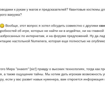
роводами к рукам у магов и предсказателей? Квантовые костюмы
дкого вакуума?
Вообще, этот вопрос я хотел обсудить совместно с другими
св
одробностей об игре, которых не найти ни в апдейтах, ни на главно
разбросанных по интернетам, и на форуме предложений. Ну да ладно.
нтацию настольной Numenera, которая еще полностью не опубликов
того Мира
"знают"
[sic!] правду о высоких технологиях, тогда как 
ия, а также ощущение тайны. Мы хотим дать игрокам возможность у
римеру, если у вас развит навык нуменера, вам откроется информация