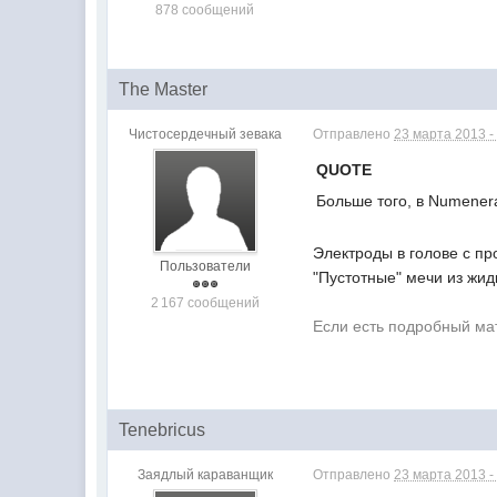
878 сообщений
The Master
Чистосердечный зевака
Отправлено
23 марта 2013 -
QUOTE
Больше того, в Numener
Электроды в голове с п
Пользователи
"Пустотные" мечи из жи
2 167 сообщений
Если есть подробный мат
Tenebricus
Заядлый караванщик
Отправлено
23 марта 2013 -