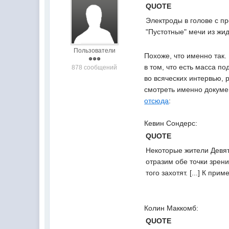
QUOTE
Электроды в голове с п
"Пустотные" мечи из жи
Пользователи
Похоже, что именно так.
в том, что есть масса п
878 сообщений
во всяческих интервью, 
смотреть именно докуме
отсюда
:
Кевин Сондерс:
QUOTE
Некоторые жители Девя
отразим обе точки зрен
того захотят. [...] К п
Колин Маккомб:
QUOTE