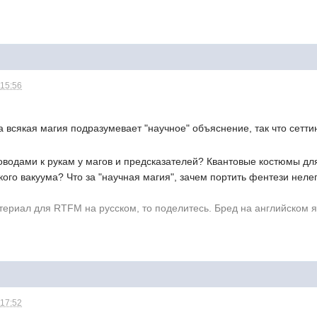
 15:56
a всякая магия подразумевает "научное" объяснение, так что сетт
роводами к рукам у магов и предсказателей? Квантовые костюмы 
дкого вакуума? Что за "научная магия", зачем портить фентези н
ериал для RTFM на русском, то поделитесь. Бред на английском я
 17:52