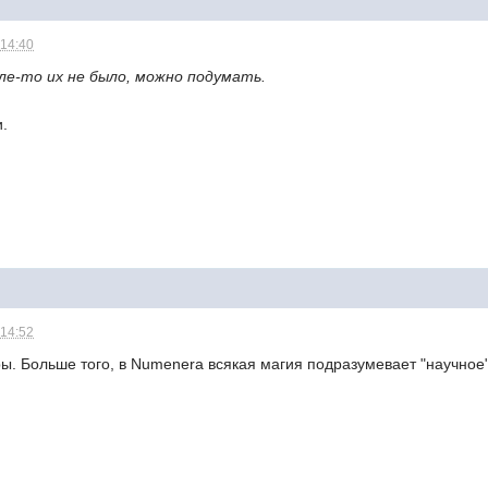
 14:40
але-то их не было, можно подумать.
и.
 14:52
ры. Больше того, в Numenera всякая магия подразумевает "научное"