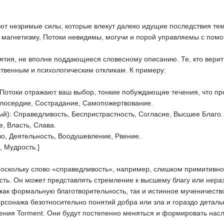
ют незримые силы, которые влекут далеко идущие последствия тем
 магнетизму, Потоки невидимы, могучи и порой управляемы с пом
нятия, не вполне поддающиеся словесному описанию. Те, кто верит
ственным и психологическим откликам. К примеру:
Потоки отражают ваш выбор, тонкие побуждающие течения, что про
илосердие, Сострадание, Самопожертвование.
й): Справедливость, Беспристрастность, Согласие, Высшее Благо.
, Власть, Слава.
во, Деятельность, Воодушевление, Рвение.
, Мудрость.]
поскольку слово «справедливость», например, слишком примитивно.
сть. Он может представлять стремление к высшему благу или нера
как формальную благотворительность, так и истинное мученичество
ерсонажа безотносительно понятий добра или зла и гораздо деталь
ения Torment. Они будут постепенно меняться и формировать нас