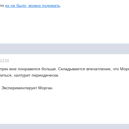
-то
их не было, можно подумать
.
 13:54
рек мне понравился больше. Складывается впечатление, что Морга
питься, халтурит периодически.
 Экспериментирует Морган.