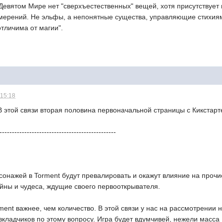
Девятом Мире нет "сверхъестественных" вещей, хотя присутствует 
мерений. Не эльфы, а непонятные существа, управляющие стихиями.
отличима от магии".
 15:18
В этой связи вторая половина первоначальной страницы с Кикстарт
-----------------------------------------------
онажей в Torment будут превалировать и окажут влияние на прочие
йны и чудеса, ждущие своего первооткрывателя.
ment важнее, чем количество. В этой связи у нас на рассмотрении 
вкладчиков по этому вопросу. Игра будет вдумчивей, нежели масс