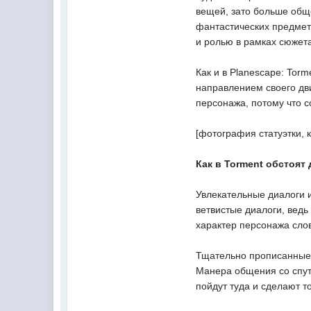
вещей, зато больше общ
фантастических предмето
и ролью в рамках сюжет
Как и в Planescape: Torm
направлением своего дв
персонажа, потому что с
[фотография статуэтки, 
Как в Torment обстоят
Увлекательные диалоги 
ветвистые диалоги, ведь
характер персонажа сло
Тщательно прописанные с
Манера общения со спутн
пойдут туда и сделают то