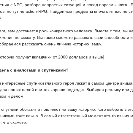
ения с NPC, разбора непростых ситуаций и повод поразмышлять. Р
в, но тут не action-RPG. Найденные предметы впечатлят вас не ст
а.
ent, вам достанется роль конкретного человека. Вместе с тем, вы н
ижения по сюжету. Вы также сможете развивать свои способности и
обираемся рассказать очень личную историю  вашу.
которую получат вкладчики от 2000 долларов и выше]
 дела с диалогами и спутниками?
и интересные спутники главного героя лежат в самом центре вним
 для наших целей они так хорошо подходят. Выбирая реплику или д
вом и делом.
путники обогатят и повлияют на вашу историю. Кого выбрать в это
иками тоже важна. В самый ответственный момент кто-то из них мож
, что скажете.